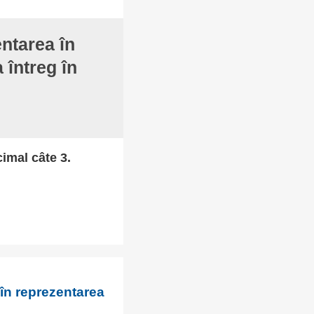
entarea în
 întreg în
cimal câte 3.
în reprezentarea