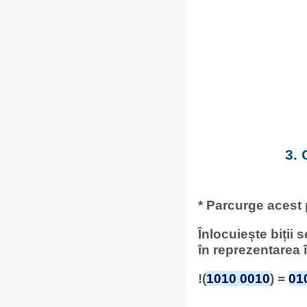
3. 
* Parcurge acest
Înlocuiește biții 
în reprezentarea
!(
1010 0010
) =
01