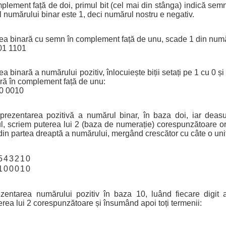
mplement față de doi, primul bit (cel mai din stânga) indică semn
 al numărului binar este 1, deci numărul nostru e negativ.
ea binară cu semn în complement față de unu, scade 1 din număru
01 1101
 binară a numărului pozitiv, înlocuiește biții setați pe 1 cu 0 și 
ră în complement față de unu:
10 0010
prezentarea pozitivă a numărul binar, în baza doi, iar deasup
l, scriem puterea lui 2 (baza de numerație) corespunzătoare o
din partea dreaptă a numărului, mergând crescător cu câte o uni
5
4
3
2
1
0
1
0
0
0
1
0
ezentarea numărului pozitiv în baza 10, luând fiecare digit a
erea lui 2 corespunzătoare și însumând apoi toți termenii: