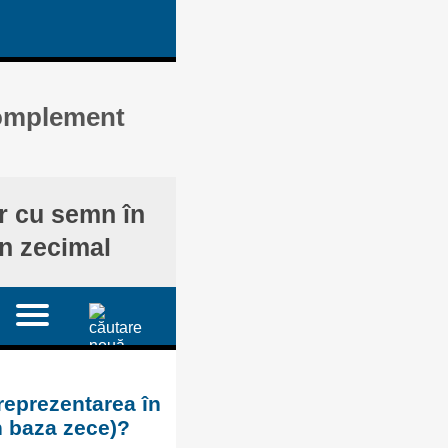
complement
ar cu semn în
în zecimal
reprezentarea în
n baza zece)?