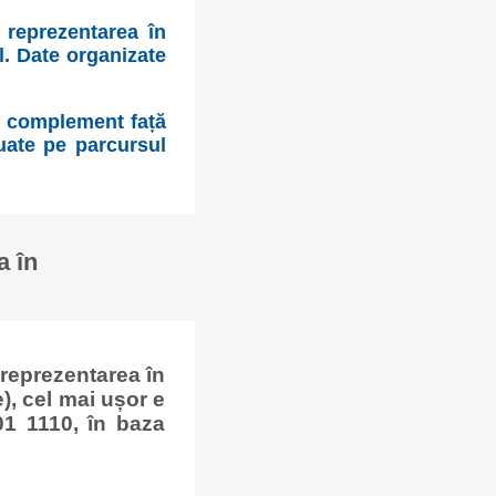
 reprezentarea în
l. Date organizate
n complement față
tuate pe parcursul
a în
reprezentarea în
), cel mai ușor e
01 1110, în baza