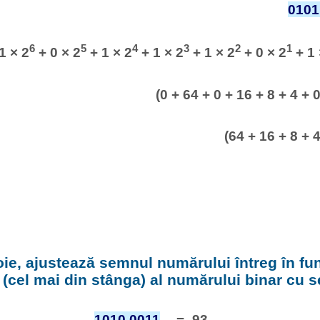
0101
6
5
4
3
2
1
1 × 2
+ 0 × 2
+ 1 × 2
+ 1 × 2
+ 1 × 2
+ 0 × 2
+ 1 
(0 + 64 + 0 + 16 + 8 + 4 + 0
(64 + 16 + 8 + 4
ie, ajustează semnul numărului întreg în fu
t (cel mai din stânga) al numărului binar cu 
1010 0011
= -93