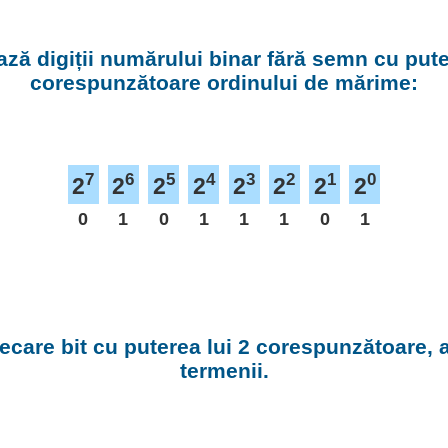
ză digiții numărului binar fără semn cu puter
corespunzătoare ordinului de mărime:
7
6
5
4
3
2
1
0
2
2
2
2
2
2
2
2
0
1
0
1
1
1
0
1
fiecare bit cu puterea lui 2 corespunzătoare,
termenii.