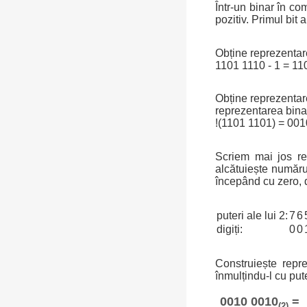
Într-un binar în co
pozitiv. Primul bit
Obține reprezentar
1101 1110 - 1 = 11
Obține reprezentarea
reprezentarea bina
!(1101 1101) = 00
Scriem mai jos re
alcătuiește număru
începând cu zero, 
puteri ale lui 2:
7
6
digiți:
0
0
Construiește repr
înmulțindu-l cu put
0010 0010
=
(2)