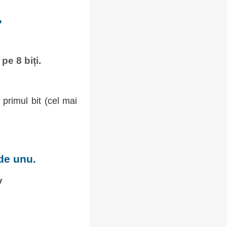
?
pe 8 biți.
primul bit (cel mai
de unu.
v