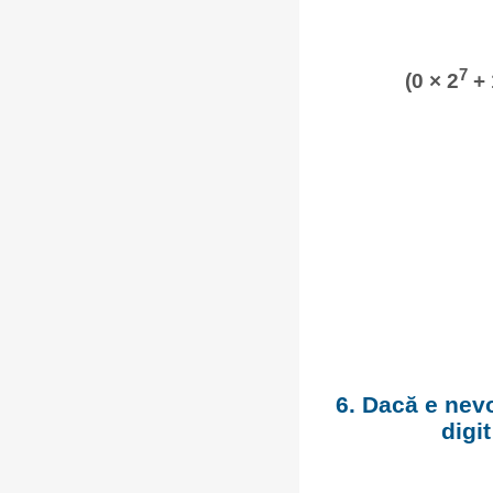
7
(0 × 2
+ 
6. Dacă e nevo
digi