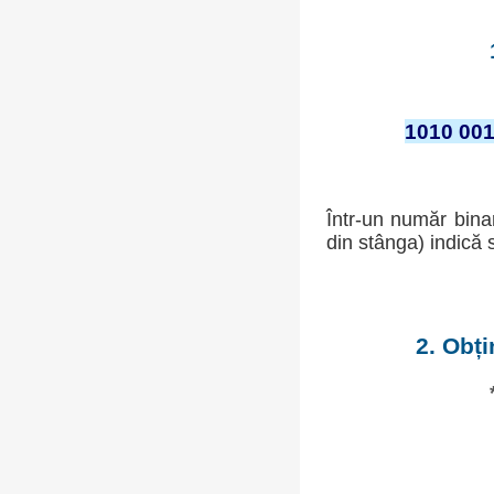
1010 00
Într-un număr bina
din stânga) indică 
2. Obț