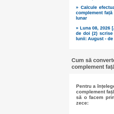
» Calcule efectu
complement față d
lunar
» Luna 08, 2026 
de doi (2) scrise
lunii: August - de 
Cum să converte
complement față 
Pentru a înțele
complement față 
să o facem prin
zece: