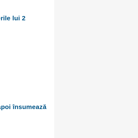
ile lui 2
 apoi însumează