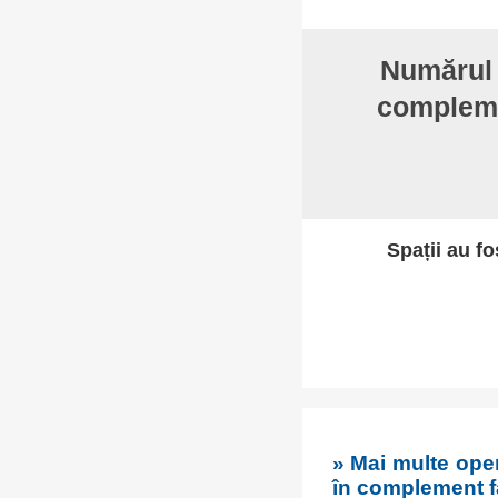
Număru
complemen
Spații au fo
» Mai multe oper
în complement fa