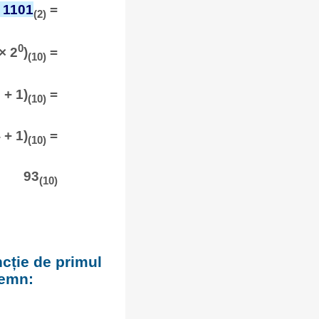
 1101
=
(2)
0
× 2
)
=
(10)
 + 1)
=
(10)
 + 1)
=
(10)
93
(10)
ncție de primul
semn: