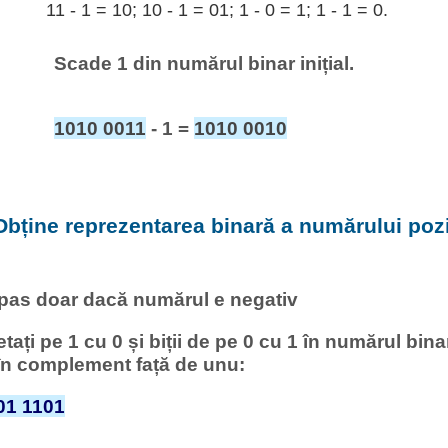
11 - 1 = 10; 10 - 1 = 01; 1 - 0 = 1; 1 - 1 = 0.
Scade 1 din numărul binar inițial.
1010 0011
- 1 =
1010 0010
Obține reprezentarea binară a numărului pozi
 pas doar dacă numărul e negativ
setați pe 1 cu 0 și biții de pe 0 cu 1 în numărul bi
 în complement față de unu:
01 1101