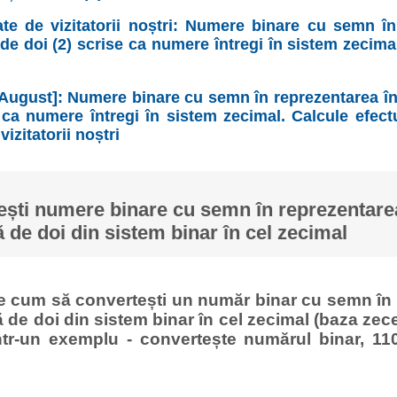
ate de vizitatorii noștri: Numere binare cu semn în
e doi (2) scrise ca numere întregi în sistem zecima
[August]: Numere binare cu semn în reprezentarea î
 ca numere întregi în sistem zecimal. Calcule efec
vizitatorii noștri
ști numere binare cu semn în reprezentare
de doi din sistem binar în cel zecimal
ge cum să convertești un număr binar cu semn în 
de doi din sistem binar în cel zecimal (baza zece
tr-un exemplu - convertește numărul binar, 11