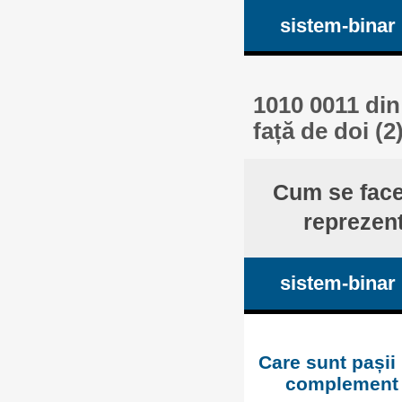
sistem-binar
1010 0011 din
față de doi (2
Cum se face
reprezent
sistem-binar
Care sunt pașii
complement f