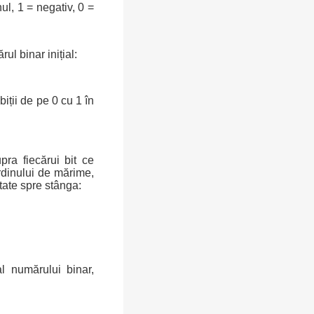
ul, 1 = negativ, 0 =
l binar inițial:
biții de pe 0 cu 1 în
ra fiecărui bit ce
rdinului de mărime,
tate spre stânga:
l numărului binar,