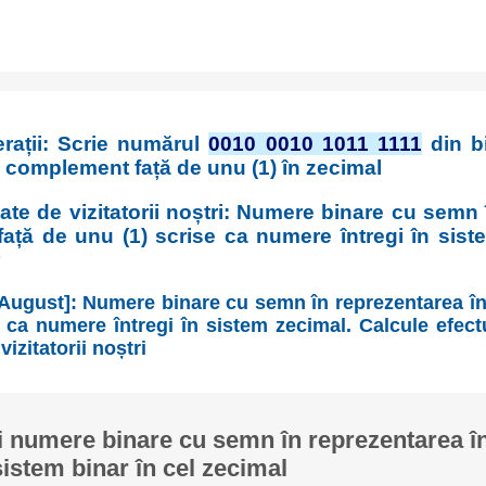
rații: Scrie numărul
0010 0010 1011 1111
din b
 complement față de unu (1) în zecimal
ate de vizitatorii noștri: Numere binare cu semn
ață de unu (1) scrise ca numere întregi în sist
[August]: Numere binare cu semn în reprezentarea î
 ca numere întregi în sistem zecimal. Calcule efec
vizitatorii noștri
 numere binare cu semn în reprezentarea 
sistem binar în cel zecimal