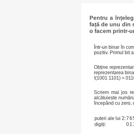
Pentru a înțele
față de unu din 
o facem printr-u
Într-un binar în co
pozitiv. Primul bit
Obține reprezentare
reprezentarea bina
!(1001 1101) = 01
Scriem mai jos re
alcătuiește număru
începând cu zero, 
puteri ale lui 2:
7
6
digiți:
0
1