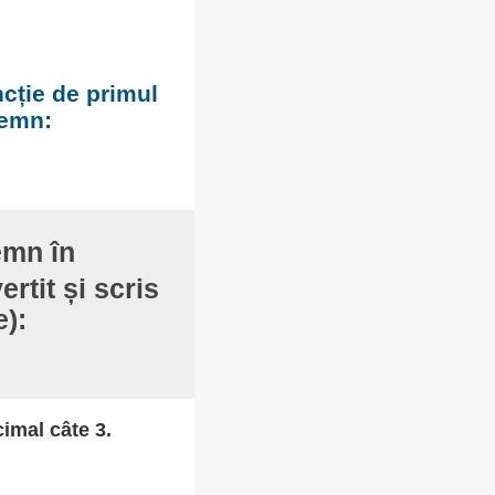
ncție de primul
semn:
emn în
rtit și scris
e):
cimal câte 3.