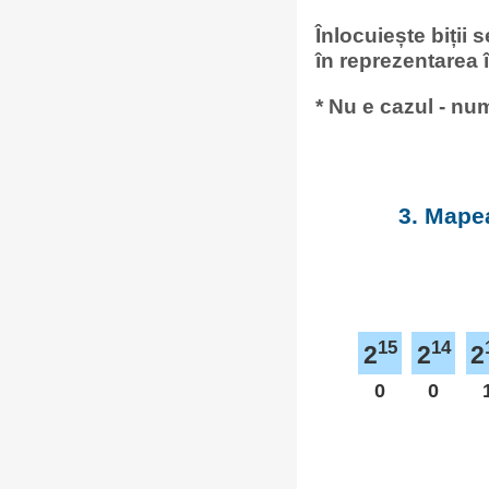
Înlocuiește biții 
în reprezentarea
* Nu e cazul - num
3. Mapea
15
14
2
2
2
0
0