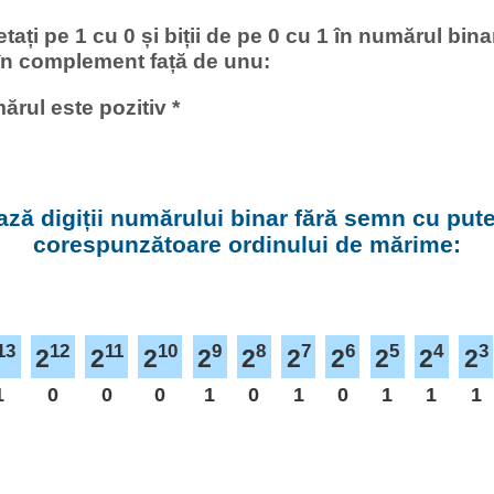
setați pe 1 cu 0 și biții de pe 0 cu 1 în numărul bi
 în complement față de unu:
ărul este pozitiv *
ză digiții numărului binar fără semn cu puter
corespunzătoare ordinului de mărime:
13
12
11
10
9
8
7
6
5
4
3
2
2
2
2
2
2
2
2
2
2
1
0
0
0
1
0
1
0
1
1
1