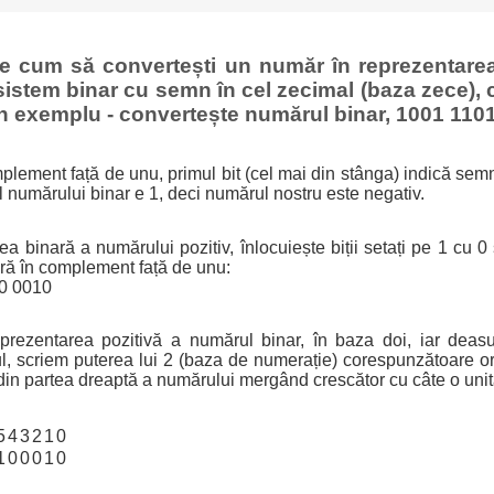
ge cum să convertești un număr în reprezentar
sistem binar cu semn în cel zecimal (baza zece), 
n exemplu - convertește numărul binar, 1001 1101
mplement față de unu, primul bit (cel mai din stânga) indică semn
 al numărului binar e 1, deci numărul nostru este negativ.
a binară a numărului pozitiv, înlocuiește biții setați pe 1 cu 0 ș
ră în complement față de unu:
10 0010
prezentarea pozitivă a numărul binar, în baza doi, iar deasup
l, scriem puterea lui 2 (baza de numerație) corespunzătoare o
din partea dreaptă a numărului mergând crescător cu câte o unit
5
4
3
2
1
0
1
0
0
0
1
0