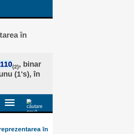
tarea în
1110
, binar
(2)
nu (1's), în
reprezentarea în