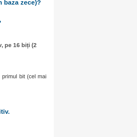
în baza zece)?
?
 pe 16 biți (2
primul bit (cel mai
tiv.