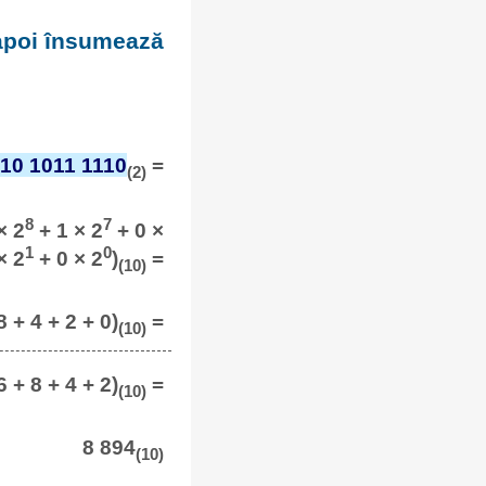
 apoi însumează
10 1011 1110
=
(2)
8
7
× 2
+ 1 × 2
+ 0 ×
1
0
× 2
+ 0 × 2
)
=
(10)
8 + 4 + 2 + 0)
=
(10)
 + 8 + 4 + 2)
=
(10)
8 894
(10)