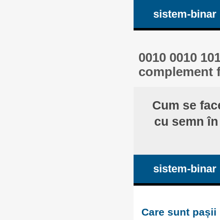
sistem-binar
0010 0010 101
complement fa
Cum se fac
cu semn în 
sistem-binar
Care sunt pașii