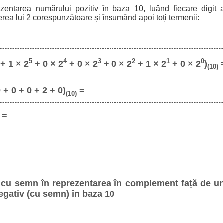
ezentarea numărului pozitiv în baza 10, luând fiecare digit a
erea lui 2 corespunzătoare și însumând apoi toți termenii:
5
4
3
2
1
0
+ 1 × 2
+ 0 × 2
+ 0 × 2
+ 0 × 2
+ 1 × 2
+ 0 × 2
)
(10)
 + 0 + 0 + 2 + 0)
=
(10)
=
 cu semn în reprezentarea în complement față de un
negativ (cu semn) în baza 10