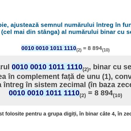
ie, ajustează semnul numărului întreg în fu
t (cel mai din stânga) al numărului binar cu 
0010 0010 1011 1110
= 8 894
(2)
(10)
rul
0010 0010 1011 1110
, binar cu s
(2)
a în complement față de unu (1), conve
 întreg în sistem zecimal (în baza zec
0010 0010 1011 1110
= 8 894
(2)
(10)
st folosite pentru a grupa digiți, în binar câte 4, în ze