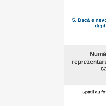
5. Dacă e nevo
digi
Numă
reprezentare
ca
Spații au fo