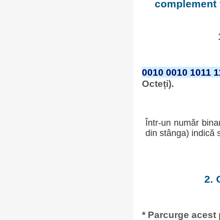
complement fa
0010 0010 1011 1
Octeți).
Într-un număr bina
din stânga) indică 
2. 
* Parcurge acest 