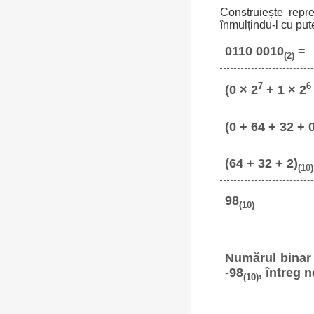
Construiește repr
înmulțindu-l cu put
0110 0010
=
(2)
7
6
(0 × 2
+ 1 × 2
(0 + 64 + 32 + 0
(64 + 32 + 2)
(10)
98
(10)
Numărul binar
-98
, întreg 
(10)