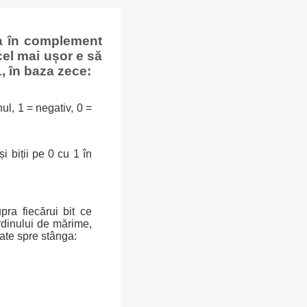
ea în complement
cel mai ușor e să
, în baza zece:
ul, 1 = negativ, 0 =
i biții pe 0 cu 1 în
ra fiecărui bit ce
rdinului de mărime,
ate spre stânga: