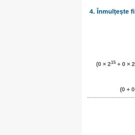
4. Înmulțește 
15
(0 × 2
+ 0 × 2
(0 + 0