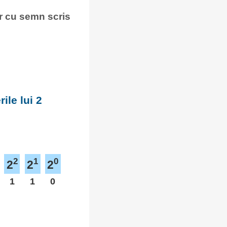
nar cu semn scris
ile lui 2
2
1
0
2
2
2
1
1
0