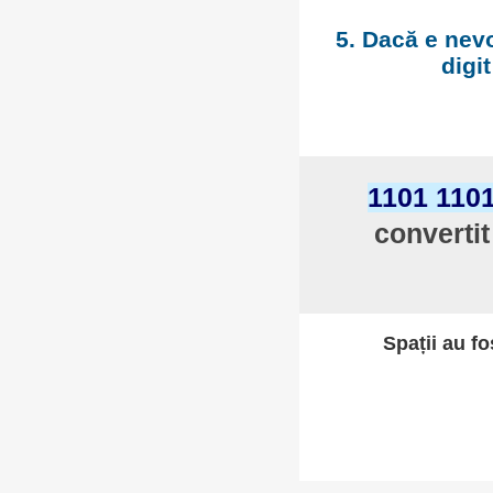
5. Dacă e nevo
digi
1101 110
convertit
Spații au fo