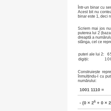
Într-un binar cu se
Acest bit nu conte
binar este 1, deci 
Scriem mai jos num
puterea lui 2 (baz
dreaptă a numărului
stânga, cel ce repr
puteri ale lui 2:
6
digiții:
1
0
Construiește repr
înmulțindu-l cu pu
numărului:
1001 1110 =
6
- (0 × 2
+ 0 × 