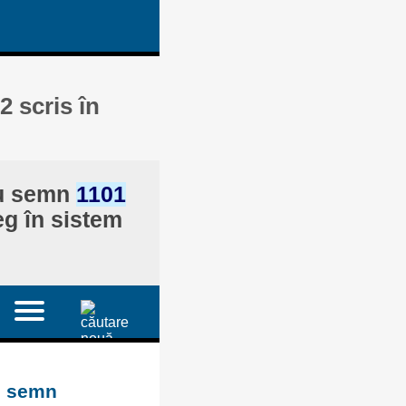
 scris în
cu semn
1101
eg în sistem
u semn