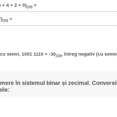
8 + 4 + 2 + 0)
=
(10)
2)
=
(10)
cu semn, 1001 1110 = -30
, întreg negativ (cu semn
(10)
ere în sistemul binar și zecimal. Conversii
ile: