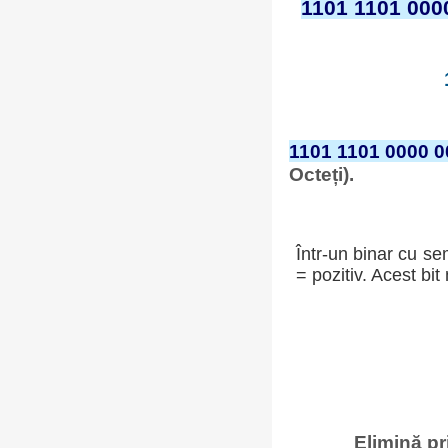
1101 1101 000
1101 1101 0000 0
Octeți).
Într-un binar cu se
= pozitiv. Acest bi
Elimină pr