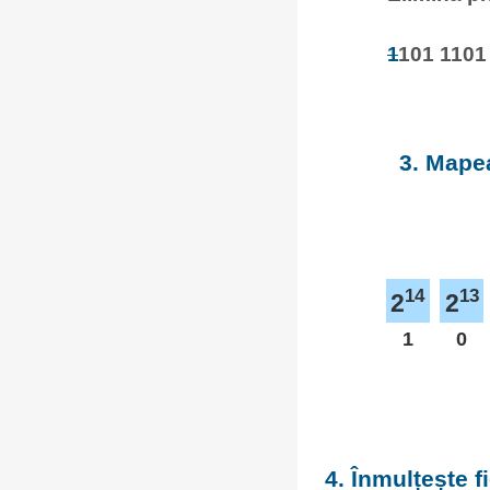
1
101 1101
3. Mapea
14
13
2
2
1
0
4. Înmulțește 