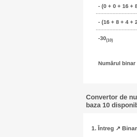
- (0 + 0 + 16 + 
- (16 + 8 + 4 + 
-30
(10)
Numărul binar 
Convertor de num
baza 10 disponib
1. Întreg ↗ Binar