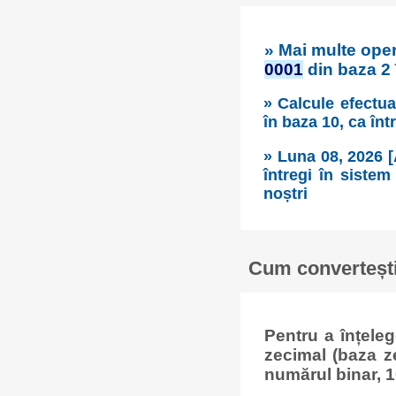
» Mai multe ope
0001
din baza 2 
» Calcule efectua
în baza 10, ca înt
» Luna 08, 2026 [
întregi în sistem
noștri
Cum convertești
Pentru a înțele
zecimal (baza z
numărul binar, 1