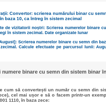
rații: Convertor: scrierea numărului binar cu sem
în baza 10, ca întreg în sistem zecimal
te de vizitatorii noștri: Scrierea numerelor binare 
regi în sistem zecimal. Date organizate lunar
August]: Scrierea numerelor binare cu semn din baz
 zecimal. Calcule efectuate pe parcursul lunii: Augus
 numere binare cu semn din sistem binar în
ge cum să convertești un număr cu semn din sis
ece), cel mai ușor e să o facem printr-un exemp
001 1110, în baza zece: