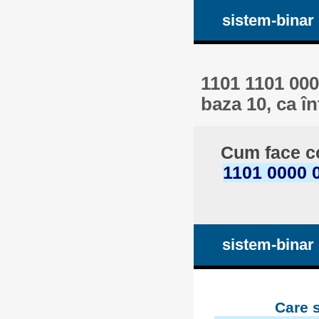
sistem-binar
1101 1101 000
baza 10, ca î
Cum face c
1101 0000 
sistem-binar
Care 