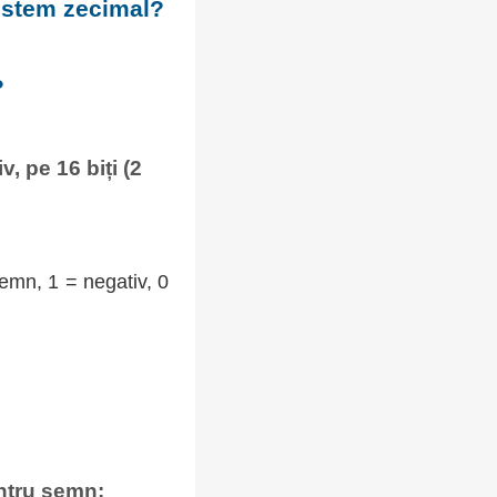
sistem zecimal?
?
, pe 16 biți (2
semn, 1 = negativ, 0
entru semn: