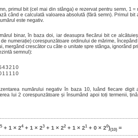
mn, primul bit (cel mai din stânga) e rezervat pentru semn, 1 = n
ază când e calculată valoarea absolută (fără semn). Primul bit 
numărul este negativ.
ărul binar, în baza doi, iar deasupra fiecărui bit ce alcătuie
a de numerație) corespunzătoare ordinului de mărime, începând 
, mergând crescător cu câte o unitate spre stânga, ignorând pri
ezintă semnul):
5
4
3
2
1
0
0
1
1
1
1
0
ezentarea numărului negativ în baza 10, luând fiecare digit a
terea lui 2 corespunzătoare și însumând apoi toți termenii, ți
5
4
3
2
1
0
2
+ 1 × 2
+ 1 × 2
+ 1 × 2
+ 1 × 2
+ 0 × 2
)
=
(10)