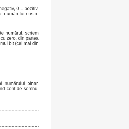
egativ, 0 = pozitiv.
al numărului nostru
ște numărul, scriem
cu zero, din partea
mul bit (cel mai din
l numărului binar,
nând cont de semnul