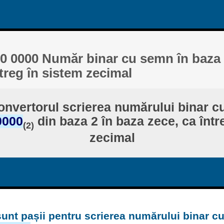
0 0000 Număr binar cu semn în baza 2
ntreg în sistem zecimal
onvertorul scrierea numărului binar 
0000
din baza 2 în baza zece, ca într
(2)
zecimal
sunt pașii pentru scrierea numărului binar c