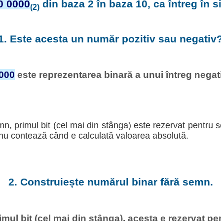
0 0000
din baza 2 în baza 10, ca întreg în 
(2)
1. Este acesta un număr pozitiv sau negativ
000
este reprezentarea binară a unui întreg negativ
mn, primul bit (cel mai din stânga) este rezervat pentru 
t nu contează când e calculată valoarea absolută.
2. Construiește numărul binar fără semn.
imul bit (cel mai din stânga), acesta e rezervat p