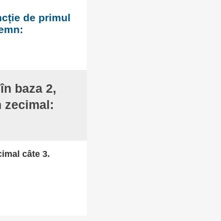
ncție de primul
semn:
în baza 2,
m zecimal:
cimal câte 3.