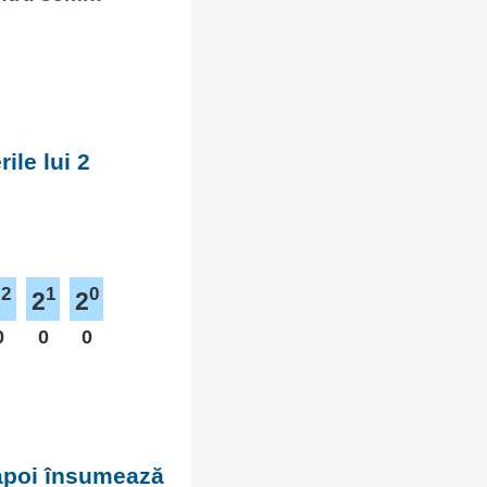
ile lui 2
2
1
0
2
2
2
0
0
0
 apoi însumează