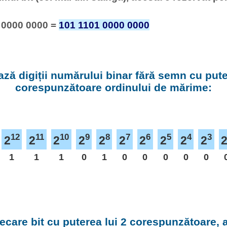
 0000 0000 =
101 1101 0000 0000
ză digiții numărului binar fără semn cu puter
corespunzătoare ordinului de mărime:
12
11
10
9
8
7
6
5
4
3
2
2
2
2
2
2
2
2
2
2
1
1
1
0
1
0
0
0
0
0
fiecare bit cu puterea lui 2 corespunzătoare,