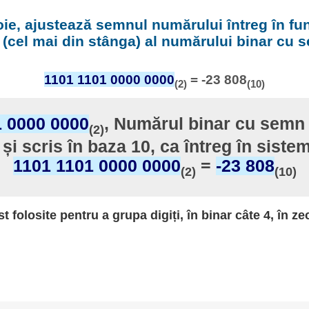
ie, ajustează semnul numărului întreg în fu
t (cel mai din stânga) al numărului binar cu 
1101 1101 0000 0000
= -23 808
(2)
(10)
1 0000 0000
, Numărul binar cu semn 
(2)
 și scris în baza 10, ca întreg în siste
1101 1101 0000 0000
=
-23 808
(2)
(10)
st folosite pentru a grupa digiți, în binar câte 4, în ze