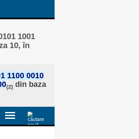
 0101 1001
a 10, în
1 1100 0010
00
din baza
(2)