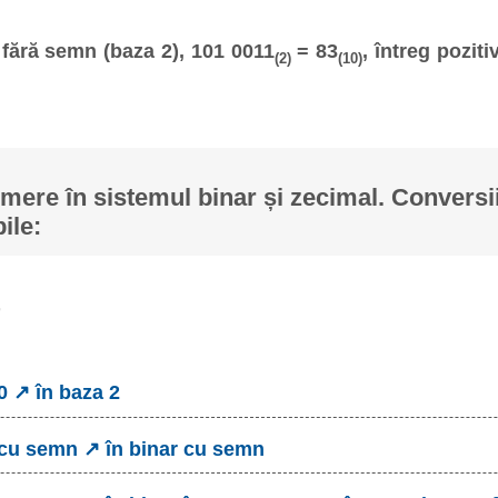
fără semn (baza 2), 101 0011
= 83
, întreg poziti
(2)
(10)
ere în sistemul binar și zecimal. Conversii
ile:
0 ↗ în baza 2
 cu semn ↗ în binar cu semn