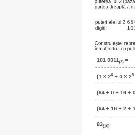
puterea lui 2 (baz
partea dreaptă a n
puteri ale lui 2:
6
5
digiți:
1
0
Construiește repr
înmulțindu-l cu put
101 0011
=
(2)
6
5
(1 × 2
+ 0 × 2
(64 + 0 + 16 + 0
(64 + 16 + 2 + 
83
(10)