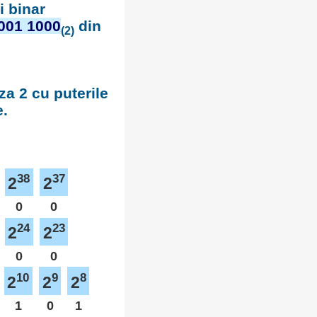
i binar
001 1000
din
(2)
za 2 cu puterile
e.
38
37
2
2
0
0
24
23
2
2
0
0
10
9
8
2
2
2
1
0
1