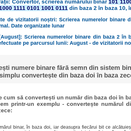
ații: Convertor, scrierea numărului binar
101 110
1000 1111 0101 1001 0111
din baza 2 în baza 10, 
te de vizitatorii noștri: Scrierea numerelor binare 
imal. Date organizate lunar
[August]: Scrierea numerelor binare din baza 2 în b
fectuate pe parcursul lunii: August - de vizitatorii no
ști numere binare fără semn din sistem bina
simplu convertește din baza doi în baza zec
ge cum să convertești un număr din baza doi în ba
cem printr-un exemplu - convertește numărul di
zece:
ărul binar, în baza doi, iar deasupra fiecărui bit ce alcătuie