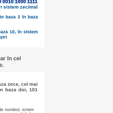
0 0010 1000 1111
în sistem zecimal
din baza 2 în baza
aza 10, în sistem
ștri
r în cel
e.
za zece, cel mai
n baza doi, 101
ște numărul, scriem