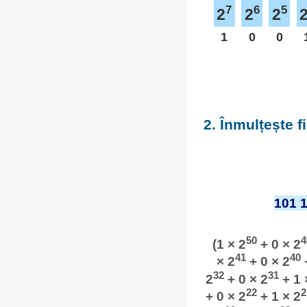
7
6
5
2
2
2
1
0
0
2. Înmulțește 
101 
50
4
(1 × 2
+ 0 × 2
41
40
× 2
+ 0 × 2
+
32
31
2
+ 0 × 2
+ 1 
22
2
+ 0 × 2
+ 1 × 2