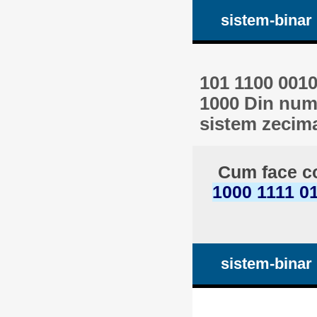
sistem-binar
101 1100 0010
1000 Din numă
sistem zecim
Cum face co
1000 1111 0
sistem-binar