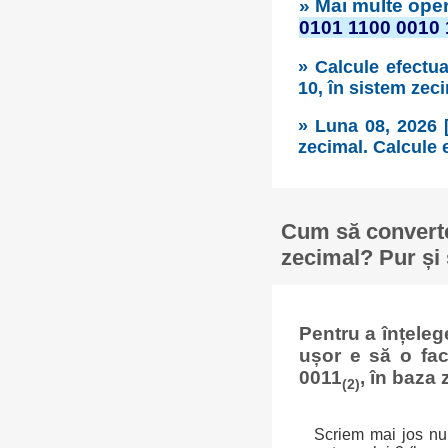
» Mai multe oper
0101 1100 0010 
» Calcule efectua
10, în sistem zec
» Luna 08, 2026 
zecimal. Calcule e
Cum să converte
zecimal? Pur și 
Pentru a înțele
ușor e să o fa
0011
, în baza 
(2)
Scriem mai jos num