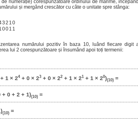
a de numerație) corespunzătoare ordinului de mărime, începând
umărului și mergând crescător cu câte o unitate spre stânga:
4
3
2
1
0
1
0
0
1
1
ezentarea numărului pozitiv în baza 10, luând fiecare digit a
erea lui 2 corespunzătoare și însumând apoi toți termenii:
4
3
2
1
0
+ 1 × 2
+ 0 × 2
+ 0 × 2
+ 1 × 2
+ 1 × 2
)
=
(10)
 + 0 + 2 + 1)
=
(10)
1)
=
(10)