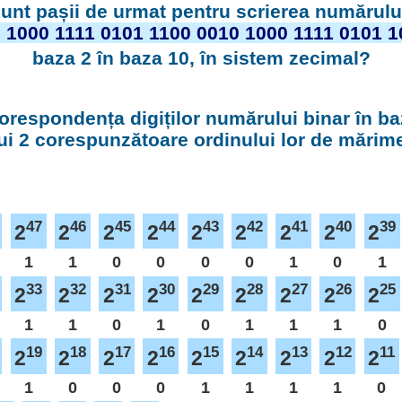
unt pașii de urmat pentru scrierea numărulu
 1000 1111 0101 1100 0010 1000 1111 0101 1
baza 2 în baza 10, în sistem zecimal?
orespondența digiților numărului binar în ba
ui 2 corespunzătoare ordinului lor de mărim
47
46
45
44
43
42
41
40
39
2
2
2
2
2
2
2
2
2
1
1
0
0
0
0
1
0
1
33
32
31
30
29
28
27
26
25
2
2
2
2
2
2
2
2
2
1
1
0
1
0
1
1
1
0
19
18
17
16
15
14
13
12
11
2
2
2
2
2
2
2
2
2
1
0
0
0
1
1
1
1
0