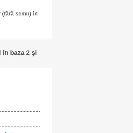
v (fără semn) în
 în baza 2 și