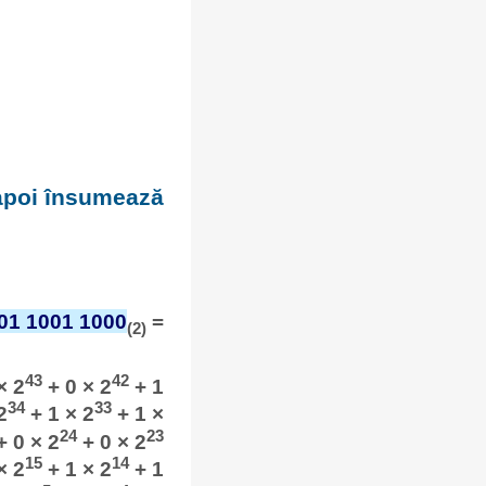
 apoi însumează
01 1001 1000
=
(2)
43
42
× 2
+ 0 × 2
+ 1
34
33
2
+ 1 × 2
+ 1 ×
24
23
 0 × 2
+ 0 × 2
15
14
× 2
+ 1 × 2
+ 1