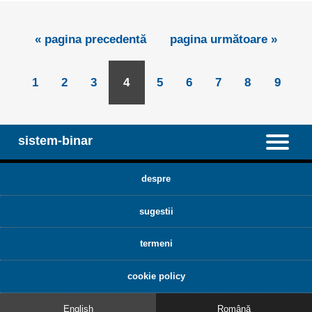
« pagina precedentă
pagina următoare »
1
2
3
4
5
6
7
8
9
sistem-binar
despre
sugestii
termeni
cookie policy
English
Română