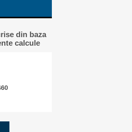
crise din baza
ente calcule
460