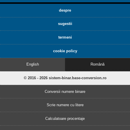
despre
sugestii
termeni
cookie policy
English
Română
© 2016 - 2026 sistem-binar.base-conversion.ro
Conversii numere binare
Scrie numere cu litere
Calculatoare procentaje