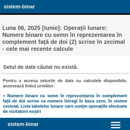
sistem-binar
Luna 06, 2025 [Iunie]: Operații lunare:
Numere binare cu semn în reprezentarea în
complement față de doi (2) scrise în zecimal
- cele mai recente calcule
Setul de date căutat nu există.
Pentru a accesa seturile de date cu calculele disponibile,
accesează linkul următor:
» Numere binare cu semn în reprezentarea în complement
față de doi scrise ca numere întregi în baza zece, în sistem
zecimal. Lista tabelelor lunare care conțin operațiile efectuate
de vizitatorii noștri
sistem-binar