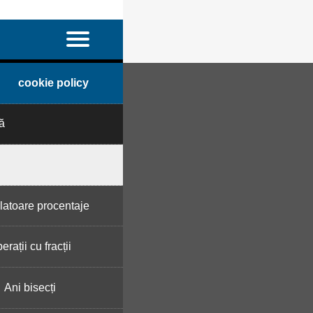
cookie policy
ă
latoare procentaje
erații cu fracții
Ani bisecți