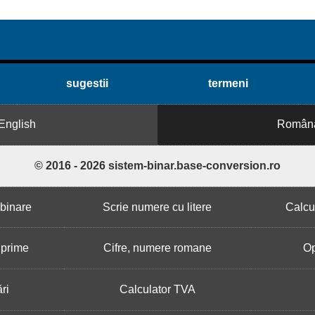
sugestii
termeni
English
Român
© 2016 - 2026 sistem-binar.base-conversion.ro
binare
Scrie numere cu litere
Calcu
 prime
Cifre, numere romane
Op
ri
Calculator TVA