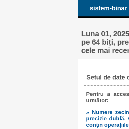
sistem-binar
Luna 01, 2025
pe 64 biți, pr
cele mai rece
Setul de date 
Pentru a acces
următor:
» Numere zecima
precizie dublă,
conțin operațiile