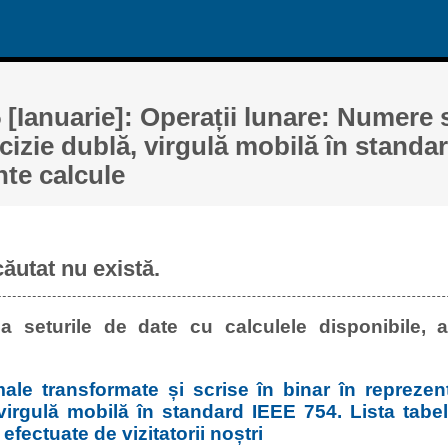
 [Ianuarie]: Operații lunare: Numere s
ecizie dublă, virgulă mobilă în standa
nte calcule
căutat nu există.
a seturile de date cu calculele disponibile, a
le transformate și scrise în binar în reprezent
 virgulă mobilă în standard IEEE 754. Lista tabel
 efectuate de vizitatorii noștri