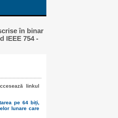
crise în binar
rd IEEE 754 -
ccesează linkul
area pe 64 biți,
elor lunare care