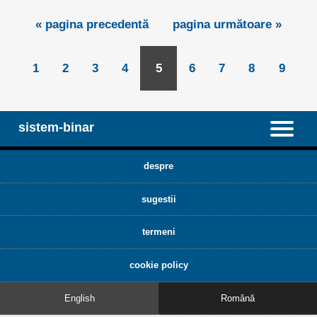
« pagina precedentă
pagina următoare »
1
2
3
4
5
6
7
8
9
sistem-binar
despre
sugestii
termeni
cookie policy
English
Română