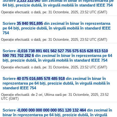
Scriere
3,333 333 047
din zecimal în binar în reprezentarea pe
64 biți, precizie dublă, în virgulă mobilă în standard IEEE 754
Operație efectuată: o dată, pe: 31 Octombrie, 2025, 23:52 UTC (GMT)
Scriere
35 840 951,695
din zecimal în binar în reprezentarea
pe 64 biți, precizie dublă, în virgulă mobilă în standard IEEE
754
Operație efectuată: o dată, pe: 31 Octombrie, 2025, 23:52 UTC (GMT)
Scriere
-0,016 738 891 601 562 527 755 575 615 628 913 510
590 791 702 282 6
din zecimal în binar în reprezentarea pe 64
biți, precizie dublă, în virgulă mobilă în standard IEEE 754
Operație efectuată: o dată, pe: 31 Octombrie, 2025, 23:52 UTC (GMT)
Scriere
40 075 016,685 578 485 918
din zecimal în binar în
reprezentarea pe 64 biți, precizie dublă, în virgulă mobilă în
standard IEEE 754
Operație efectuată: de 2 ori, Ultima oară pe: 31 Octombrie, 2025, 23:52
UTC (GMT)
Scriere
-0,000 000 000 000 000 051 120 132 464
din zecimal în
binar în reprezentarea pe 64 biți, precizie dublă, în virgulă