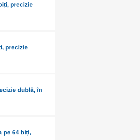
ți, precizie
i, precizie
ecizie dublă, în
 pe 64 biți,