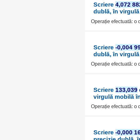
Scriere
4,072 88
dublă, în virgul
Operație efectuată: o
Scriere
-0,004 9
dublă, în virgul
Operație efectuată: o
Scriere
133,039
virgulă mobilă î
Operație efectuată: o
Scriere
-0,000 1
precizie dublă, 