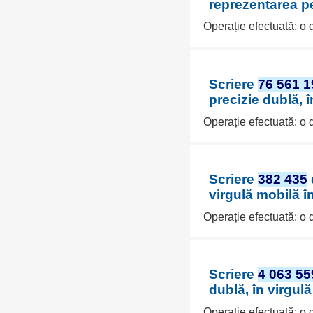
reprezentarea pe
Operație efectuată: o
Scriere
76 561 1
precizie dublă, 
Operație efectuată: o
Scriere
382 435
virgulă mobilă î
Operație efectuată: o
Scriere
4 063 55
dublă, în virgul
Operație efectuată: o