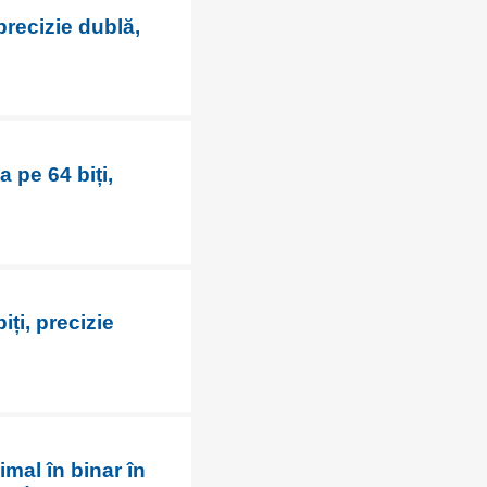
precizie dublă,
 pe 64 biți,
ți, precizie
imal în binar în