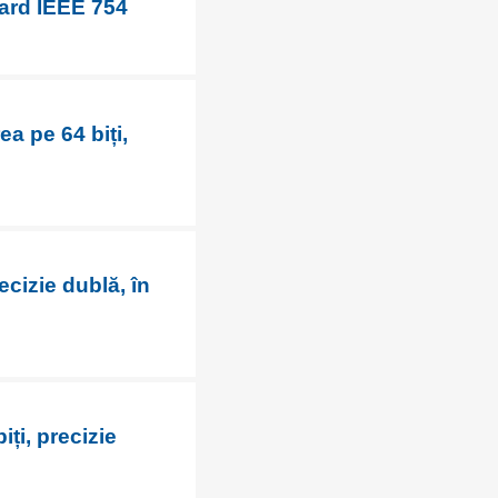
dard IEEE 754
ea pe 64 biți,
ecizie dublă, în
ți, precizie