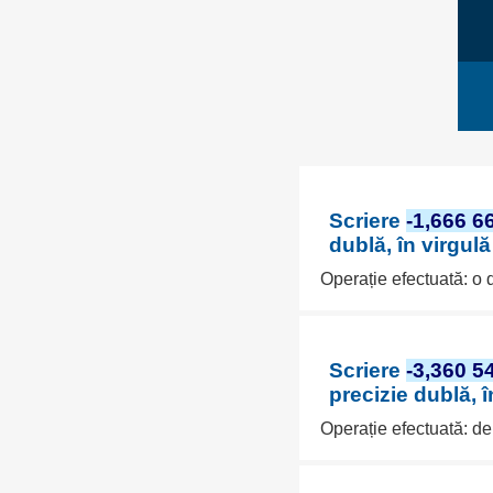
Scriere
-1,666 6
dublă, în virgul
Operație efectuată: o
Scriere
-3,360 5
precizie dublă, 
Operație efectuată: d