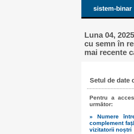
sistem-binar
Luna 04, 2025
cu semn în re
mai recente c
Setul de date 
Pentru a acces
următor:
» Numere într
complement față 
vizitatorii noștri