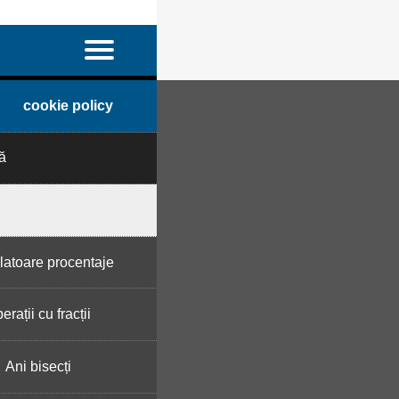
cookie policy
ă
latoare procentaje
erații cu fracții
Ani bisecți