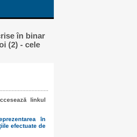
rise în binar
 (2) - cele
ccesează linkul
prezentarea în
iile efectuate de