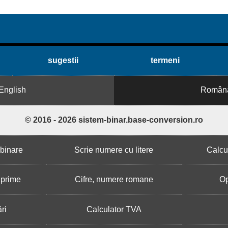
sugestii
termeni
English
Român
© 2016 - 2026 sistem-binar.base-conversion.ro
binare
Scrie numere cu litere
Calcu
 prime
Cifre, numere romane
Op
ri
Calculator TVA