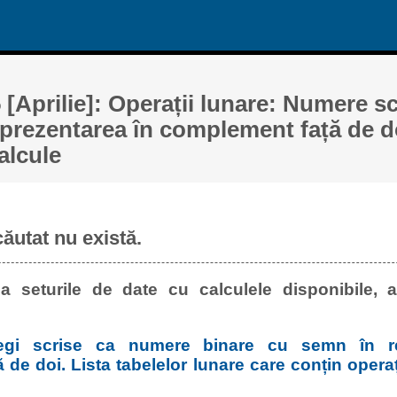
 [Aprilie]: Operații lunare: Numere sc
prezentarea în complement față de doi
alcule
căutat nu există.
a seturile de date cu calculele disponibile, a
egi scrise ca numere binare cu semn în re
de doi. Lista tabelelor lunare care conțin operaț