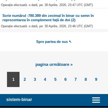
Operație efectuată: o dată, pe: 30 Aprilie, 2026, 23:47 UTC (GMT)
Scrie numărul -780.389 din zecimal în binar cu semn în
reprezentarea în complement față de doi (2)
Operație efectuată: o dată, pe: 30 Aprilie, 2026, 23:46 UTC (GMT)
Spre partea de sus ↖
pagina următoare »
1
2
3
4
5
6
7
8
9
sistem-binar