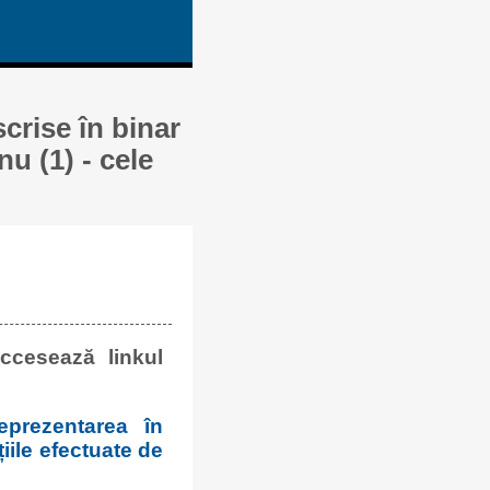
crise în binar
u (1) - cele
ccesează linkul
prezentarea în
iile efectuate de