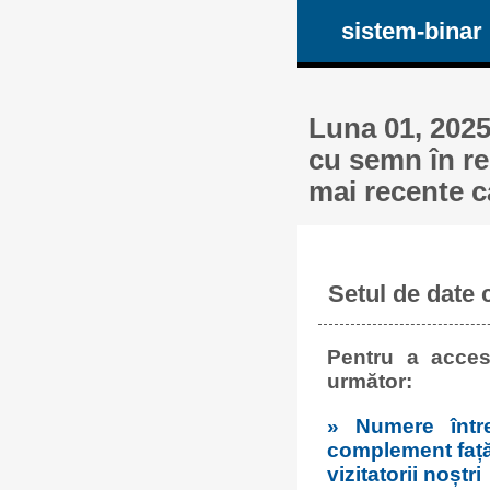
sistem-binar
Luna 01, 2025
cu semn în re
mai recente c
Setul de date 
Pentru a acces
următor:
» Numere într
complement față 
vizitatorii noștri