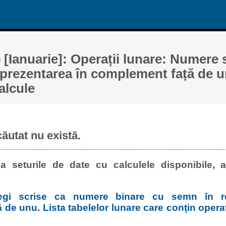
 [Ianuarie]: Operații lunare: Numere s
prezentarea în complement față de un
alcule
căutat nu există.
a seturile de date cu calculele disponibile, a
egi scrise ca numere binare cu semn în re
de unu. Lista tabelelor lunare care conțin operaț