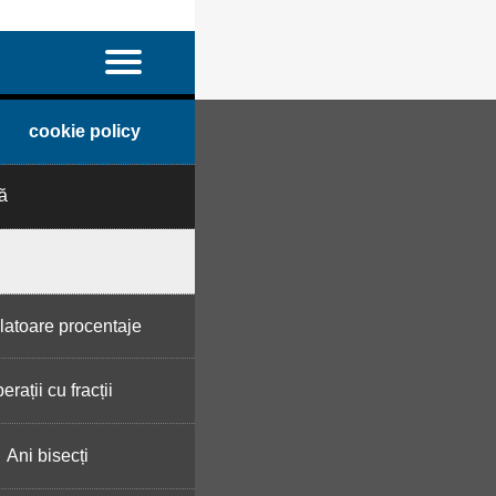
cookie policy
ă
latoare procentaje
erații cu fracții
Ani bisecți