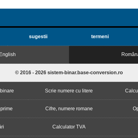
sugestii
termeni
English
Român
© 2016 - 2026 sistem-binar.base-conversion.ro
binare
Scrie numere cu litere
Calcu
 prime
Cifre, numere romane
Op
ri
Calculator TVA