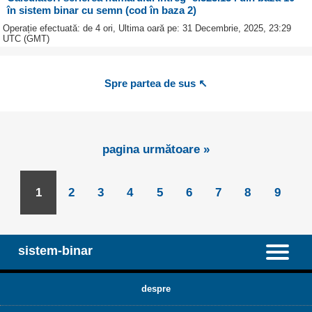
în sistem binar cu semn (cod în baza 2)
Operație efectuată: de 4 ori, Ultima oară pe: 31 Decembrie, 2025, 23:29
UTC (GMT)
Spre partea de sus ↖
pagina următoare »
1
2
3
4
5
6
7
8
9
sistem-binar
despre