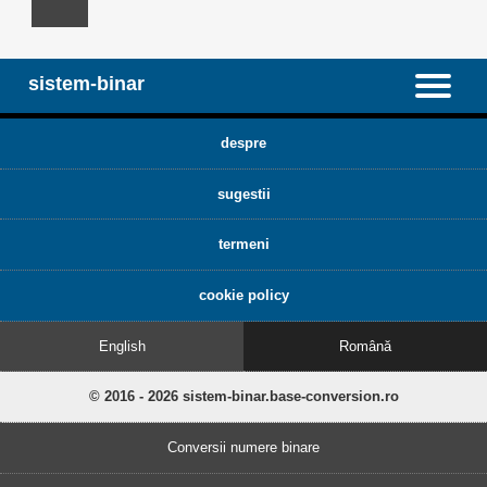
sistem-binar
despre
sugestii
termeni
cookie policy
English
Română
© 2016 - 2026 sistem-binar.base-conversion.ro
Conversii numere binare