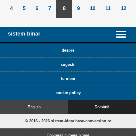
4
5
6
7
8
9
10
11
12
sistem-binar
despre
sugestii
termeni
cookie policy
English
Română
© 2016 - 2026 sistem-binar.base-conversion.ro
Conversii numere binare