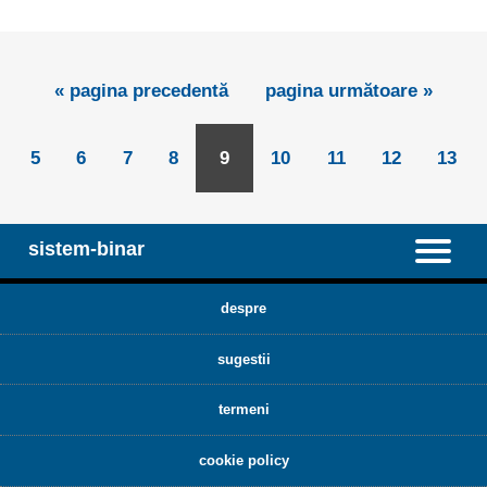
« pagina precedentă
pagina următoare »
5
6
7
8
9
10
11
12
13
sistem-binar
despre
sugestii
termeni
cookie policy