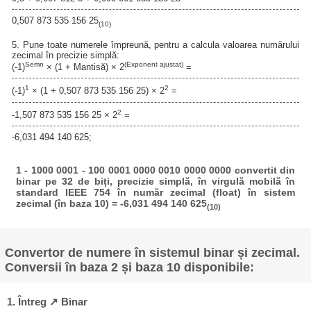
0,507 873 535 156 25
(10)
5. Pune toate numerele împreună, pentru a calcula valoarea numărului
zecimal în precizie simplă:
Semn
(Exponent ajustat)
(-1)
× (1 + Mantisă) × 2
=
1
2
(-1)
× (1 + 0,507 873 535 156 25) × 2
=
2
-1,507 873 535 156 25 × 2
=
-6,031 494 140 625;
1 - 1000 0001 - 100 0001 0000 0010 0000 0000 convertit din
binar pe 32 de biți, precizie simplă, în virgulă mobilă în
standard IEEE 754 în număr zecimal (float) în sistem
zecimal (în baza 10) = -6,031 494 140 625
(10)
Convertor de numere în sistemul binar și zecimal.
Conversii în baza 2 și baza 10 disponibile:
1. Întreg ↗ Binar