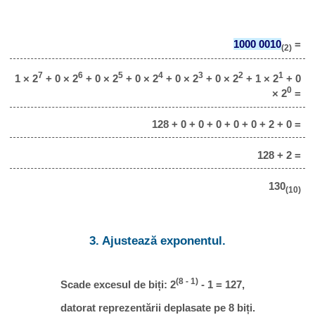
1000 0010
=
(2)
7
6
5
4
3
2
1
1 × 2
+ 0 × 2
+ 0 × 2
+ 0 × 2
+ 0 × 2
+ 0 × 2
+ 1 × 2
+ 0
0
× 2
=
128 + 0 + 0 + 0 + 0 + 0 + 2 + 0 =
128 + 2 =
130
(10)
3. Ajustează exponentul.
(8 - 1)
Scade excesul de biți: 2
- 1 = 127,
datorat reprezentării deplasate pe 8 biți.