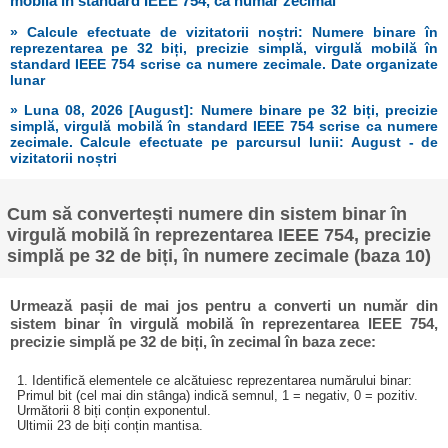
mobilă în standard IEEE 754, ca număr zecimal
» Calcule efectuate de vizitatorii noștri: Numere binare în
reprezentarea pe 32 biți, precizie simplă, virgulă mobilă în
standard IEEE 754 scrise ca numere zecimale. Date organizate
lunar
» Luna 08, 2026 [August]: Numere binare pe 32 biți, precizie
simplă, virgulă mobilă în standard IEEE 754 scrise ca numere
zecimale. Calcule efectuate pe parcursul lunii: August - de
vizitatorii noștri
Cum să convertești numere din sistem binar în
virgulă mobilă în reprezentarea IEEE 754, precizie
simplă pe 32 de biți, în numere zecimale (baza 10)
Urmează pașii de mai jos pentru a converti un număr din
sistem binar în virgulă mobilă în reprezentarea IEEE 754,
precizie simplă pe 32 de biți, în zecimal în baza zece:
1. Identifică elementele ce alcătuiesc reprezentarea numărului binar:
Primul bit (cel mai din stânga) indică semnul, 1 = negativ, 0 = pozitiv.
Următorii 8 biți conțin exponentul.
Ultimii 23 de biți conțin mantisa.