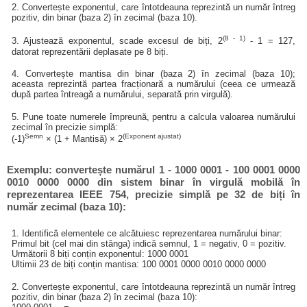
2. Convertește exponentul, care întotdeauna reprezintă un număr întreg
pozitiv, din binar (baza 2) în zecimal (baza 10).
(8 - 1)
3. Ajustează exponentul, scade excesul de biți, 2
- 1 = 127,
datorat reprezentării deplasate pe 8 biți.
4. Convertește mantisa din binar (baza 2) în zecimal (baza 10);
aceasta reprezintă partea fracționară a numărului (ceea ce urmează
după partea întreagă a numărului, separată prin virgulă).
5. Pune toate numerele împreună, pentru a calcula valoarea numărului
zecimal în precizie simplă:
Semn
(Exponent ajustat)
(-1)
× (1 + Mantisă) × 2
Exemplu: convertește numărul 1 - 1000 0001 - 100 0001 0000
0010 0000 0000 din sistem binar în virgulă mobilă în
reprezentarea IEEE 754, precizie simplă pe 32 de biți în
număr zecimal (baza 10):
1. Identifică elementele ce alcătuiesc reprezentarea numărului binar:
Primul bit (cel mai din stânga) indică semnul, 1 = negativ, 0 = pozitiv.
Următorii 8 biți conțin exponentul: 1000 0001
Ultimii 23 de biți conțin mantisa: 100 0001 0000 0010 0000 0000
2. Convertește exponentul, care întotdeauna reprezintă un număr întreg
pozitiv, din binar (baza 2) în zecimal (baza 10):