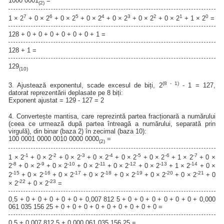
1000 0001
=
(2)
7
6
5
4
3
2
1
0
1 × 2
+ 0 × 2
+ 0 × 2
+ 0 × 2
+ 0 × 2
+ 0 × 2
+ 0 × 2
+ 1 × 2
=
128 + 0 + 0 + 0 + 0 + 0 + 0 + 1 =
128 + 1 =
129
(10)
(8 - 1)
3. Ajustează exponentul, scade excesul de biți, 2
- 1 = 127,
datorat reprezentării deplasate pe 8 biți:
Exponent ajustat = 129 - 127 = 2
4. Convertește mantisa, care reprezintă partea fracționară a numărului
(ceea ce urmează după partea întreagă a numărului, separată prin
virgulă), din binar (baza 2) în zecimal (baza 10):
100 0001 0000 0010 0000 0000
=
(2)
-1
-2
-3
-4
-5
-6
-7
1 × 2
+ 0 × 2
+ 0 × 2
+ 0 × 2
+ 0 × 2
+ 0 × 2
+ 1 × 2
+ 0 ×
-8
-9
-10
-11
-12
-13
-14
2
+ 0 × 2
+ 0 × 2
+ 0 × 2
+ 0 × 2
+ 0 × 2
+ 1 × 2
+ 0 ×
-15
-16
-17
-18
-19
-20
-21
2
+ 0 × 2
+ 0 × 2
+ 0 × 2
+ 0 × 2
+ 0 × 2
+ 0 × 2
+ 0
-22
-23
× 2
+ 0 × 2
=
0,5 + 0 + 0 + 0 + 0 + 0 + 0,007 812 5 + 0 + 0 + 0 + 0 + 0 + 0 + 0,000
061 035 156 25 + 0 + 0 + 0 + 0 + 0 + 0 + 0 + 0 + 0 =
0,5 + 0,007 812 5 + 0,000 061 035 156 25 =