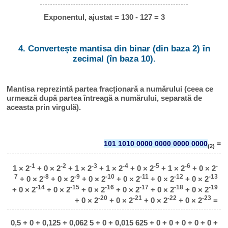
Exponentul, ajustat = 130 - 127 = 3
4. Convertește mantisa din binar (din baza 2) în
zecimal (în baza 10).
Mantisa reprezintă partea fracționară a numărului (ceea ce
urmează după partea întreagă a numărului, separată de
aceasta prin virgulă).
101 1010 0000 0000 0000 0000
=
(2)
-1
-2
-3
-4
-5
-6
-
1 × 2
+ 0 × 2
+ 1 × 2
+ 1 × 2
+ 0 × 2
+ 1 × 2
+ 0 × 2
7
-8
-9
-10
-11
-12
-13
+ 0 × 2
+ 0 × 2
+ 0 × 2
+ 0 × 2
+ 0 × 2
+ 0 × 2
-14
-15
-16
-17
-18
-19
+ 0 × 2
+ 0 × 2
+ 0 × 2
+ 0 × 2
+ 0 × 2
+ 0 × 2
-20
-21
-22
-23
+ 0 × 2
+ 0 × 2
+ 0 × 2
+ 0 × 2
=
0,5 + 0 + 0,125 + 0,062 5 + 0 + 0,015 625 + 0 + 0 + 0 + 0 + 0 +