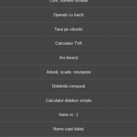
Cifre, numere romane
Operații cu fracții
Taxa pe vânzări
Calculator TVA
Ani bisecți
Adună, scade, rotunjește
Dobânda compusă
Calculator dobânzi simple
haios.ro :-)
Nume copii băieți