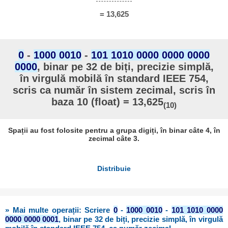
= 13,625
0
-
1000 0010
-
101 1010 0000 0000 0000
0000
, binar pe 32 de biți, precizie simplă,
în virgulă mobilă în standard IEEE 754,
scris ca număr în sistem zecimal, scris în
baza 10 (float) = 13,625
(10)
Spații au fost folosite pentru a grupa digiți, în binar câte 4, în
zecimal câte 3.
Distribuie
» Mai multe operații: Scriere
0
-
1000 0010
-
101 1010 0000
0000 0000 0001
, binar pe 32 de biți, precizie simplă, în virgulă