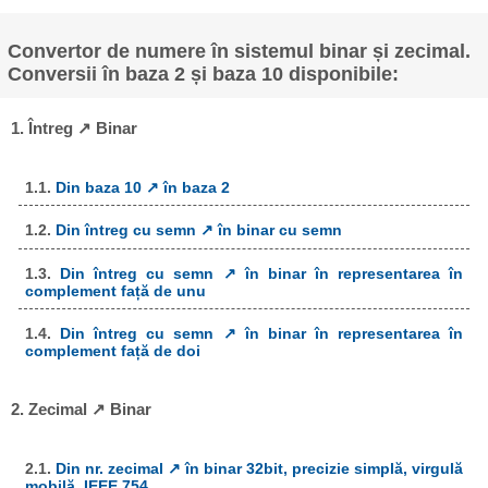
Convertor de numere în sistemul binar și zecimal.
Conversii în baza 2 și baza 10 disponibile:
1. Întreg ↗ Binar
1.1.
Din baza 10 ↗ în baza 2
1.2.
Din întreg cu semn ↗ în binar cu semn
1.3.
Din întreg cu semn ↗ în binar în representarea în
complement față de unu
1.4.
Din întreg cu semn ↗ în binar în representarea în
complement față de doi
2. Zecimal ↗ Binar
2.1.
Din nr. zecimal ↗ în binar 32bit, precizie simplă, virgulă
mobilă, IEEE 754