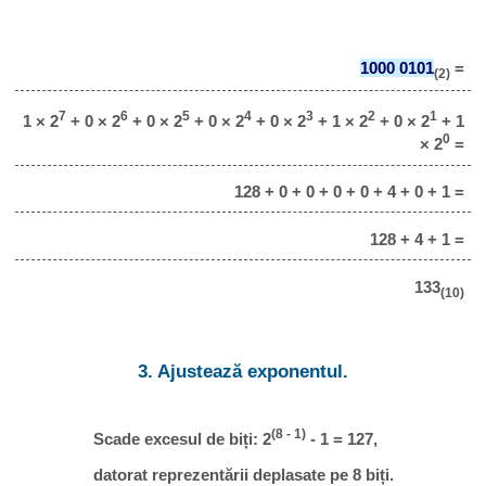
1000 0101
=
(2)
7
6
5
4
3
2
1
1 × 2
+ 0 × 2
+ 0 × 2
+ 0 × 2
+ 0 × 2
+ 1 × 2
+ 0 × 2
+ 1
0
× 2
=
128 + 0 + 0 + 0 + 0 + 4 + 0 + 1 =
128 + 4 + 1 =
133
(10)
3. Ajustează exponentul.
(8 - 1)
Scade excesul de biți: 2
- 1 = 127,
datorat reprezentării deplasate pe 8 biți.