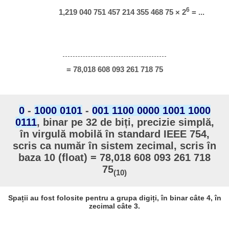
6
1,219 040 751 457 214 355 468 75 × 2
= ...
= 78,018 608 093 261 718 75
0
-
1000 0101
-
001 1100 0000 1001 1000
0111
, binar pe 32 de biți, precizie simplă,
în virgulă mobilă în standard IEEE 754,
scris ca număr în sistem zecimal, scris în
baza 10 (float) = 78,018 608 093 261 718
75
(10)
Spații au fost folosite pentru a grupa digiți, în binar câte 4, în
zecimal câte 3.