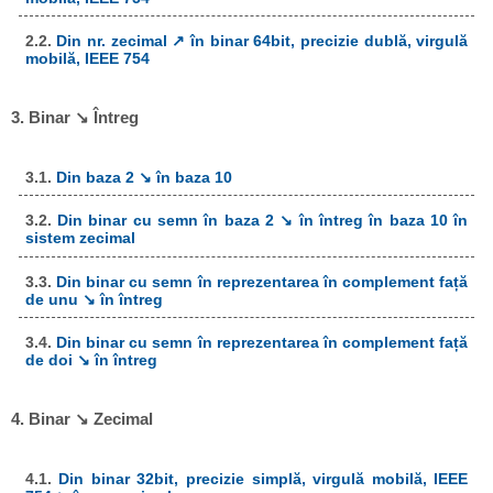
2.2.
Din nr. zecimal ↗ în binar 64bit, precizie dublă, virgulă
mobilă, IEEE 754
3. Binar ↘ Întreg
3.1.
Din baza 2 ↘ în baza 10
3.2.
Din binar cu semn în baza 2 ↘ în întreg în baza 10 în
sistem zecimal
3.3.
Din binar cu semn în reprezentarea în complement față
de unu ↘ în întreg
3.4.
Din binar cu semn în reprezentarea în complement față
de doi ↘ în întreg
4. Binar ↘ Zecimal
4.1.
Din binar 32bit, precizie simplă, virgulă mobilă, IEEE