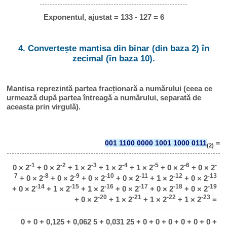
Exponentul, ajustat = 133 - 127 = 6
4. Convertește mantisa din binar (din baza 2) în
zecimal (în baza 10).
Mantisa reprezintă partea fracționară a numărului (ceea ce
urmează după partea întreagă a numărului, separată de
aceasta prin virgulă).
001 1100 0000 1001 1000 0111
=
(2)
-1
-2
-3
-4
-5
-6
-
0 × 2
+ 0 × 2
+ 1 × 2
+ 1 × 2
+ 1 × 2
+ 0 × 2
+ 0 × 2
7
-8
-9
-10
-11
-12
-13
+ 0 × 2
+ 0 × 2
+ 0 × 2
+ 0 × 2
+ 1 × 2
+ 0 × 2
-14
-15
-16
-17
-18
-19
+ 0 × 2
+ 1 × 2
+ 1 × 2
+ 0 × 2
+ 0 × 2
+ 0 × 2
-20
-21
-22
-23
+ 0 × 2
+ 1 × 2
+ 1 × 2
+ 1 × 2
=
0 + 0 + 0,125 + 0,062 5 + 0,031 25 + 0 + 0 + 0 + 0 + 0 + 0 +