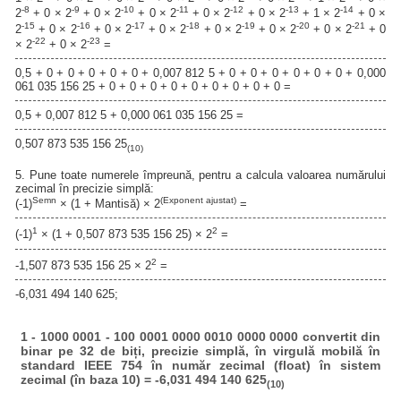
-8
-9
-10
-11
-12
-13
-14
2
+ 0 × 2
+ 0 × 2
+ 0 × 2
+ 0 × 2
+ 0 × 2
+ 1 × 2
+ 0 ×
-15
-16
-17
-18
-19
-20
-21
2
+ 0 × 2
+ 0 × 2
+ 0 × 2
+ 0 × 2
+ 0 × 2
+ 0 × 2
+ 0
-22
-23
× 2
+ 0 × 2
=
0,5 + 0 + 0 + 0 + 0 + 0 + 0,007 812 5 + 0 + 0 + 0 + 0 + 0 + 0 + 0,000
061 035 156 25 + 0 + 0 + 0 + 0 + 0 + 0 + 0 + 0 + 0 =
0,5 + 0,007 812 5 + 0,000 061 035 156 25 =
0,507 873 535 156 25
(10)
5. Pune toate numerele împreună, pentru a calcula valoarea numărului
zecimal în precizie simplă:
Semn
(Exponent ajustat)
(-1)
× (1 + Mantisă) × 2
=
1
2
(-1)
× (1 + 0,507 873 535 156 25) × 2
=
2
-1,507 873 535 156 25 × 2
=
-6,031 494 140 625;
1 - 1000 0001 - 100 0001 0000 0010 0000 0000 convertit din
binar pe 32 de biți, precizie simplă, în virgulă mobilă în
standard IEEE 754 în număr zecimal (float) în sistem
zecimal (în baza 10) = -6,031 494 140 625
(10)