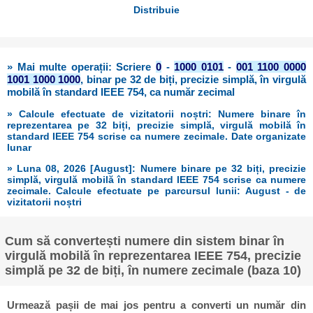
Distribuie
» Mai multe operații: Scriere
0
-
1000 0101
-
001 1100 0000
1001 1000 1000
, binar pe 32 de biți, precizie simplă, în virgulă
mobilă în standard IEEE 754, ca număr zecimal
» Calcule efectuate de vizitatorii noștri: Numere binare în
reprezentarea pe 32 biți, precizie simplă, virgulă mobilă în
standard IEEE 754 scrise ca numere zecimale. Date organizate
lunar
» Luna 08, 2026 [August]: Numere binare pe 32 biți, precizie
simplă, virgulă mobilă în standard IEEE 754 scrise ca numere
zecimale. Calcule efectuate pe parcursul lunii: August - de
vizitatorii noștri
Cum să convertești numere din sistem binar în
virgulă mobilă în reprezentarea IEEE 754, precizie
simplă pe 32 de biți, în numere zecimale (baza 10)
Urmează pașii de mai jos pentru a converti un număr din