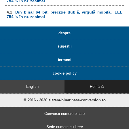
754 ↘ în nr. zecimal
4.2.
Din binar 64 bit, precizie dublă, virgulă mobilă, IEEE
754 ↘ în nr. zecimal
despre
sugestii
termeni
cookie policy
English
Română
© 2016 - 2026 sistem-binar.base-conversion.ro
Conversii numere binare
Scrie numere cu litere