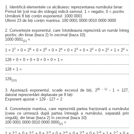
1. Identifică elementele ce alcătuiesc reprezentarea numărului binar:
Primul bit (cel mai din stânga) indică semnul, 1 = negativ, 0 = pozitiv.
Următorii 8 biți conțin exponentul: 1000 0001
Ultimii 23 de biți conțin mantisa: 100 0001 0000 0010 0000 0000
2. Convertește exponentul, care întotdeauna reprezintă un număr întreg
pozitiv, din binar (baza 2) în zecimal (baza 10):
1000 0001
=
(2)
7
6
5
4
3
2
1
0
1 × 2
+ 0 × 2
+ 0 × 2
+ 0 × 2
+ 0 × 2
+ 0 × 2
+ 0 × 2
+ 1 × 2
=
128 + 0 + 0 + 0 + 0 + 0 + 0 + 1 =
128 + 1 =
129
(10)
(8 - 1)
3. Ajustează exponentul, scade excesul de biți, 2
- 1 = 127,
datorat reprezentării deplasate pe 8 biți:
Exponent ajustat = 129 - 127 = 2
4. Convertește mantisa, care reprezintă partea fracționară a numărului
(ceea ce urmează după partea întreagă a numărului, separată prin
virgulă), din binar (baza 2) în zecimal (baza 10):
100 0001 0000 0010 0000 0000
=
(2)
-1
-2
-3
-4
-5
-6
-7
1 × 2
+ 0 × 2
+ 0 × 2
+ 0 × 2
+ 0 × 2
+ 0 × 2
+ 1 × 2
+ 0 ×