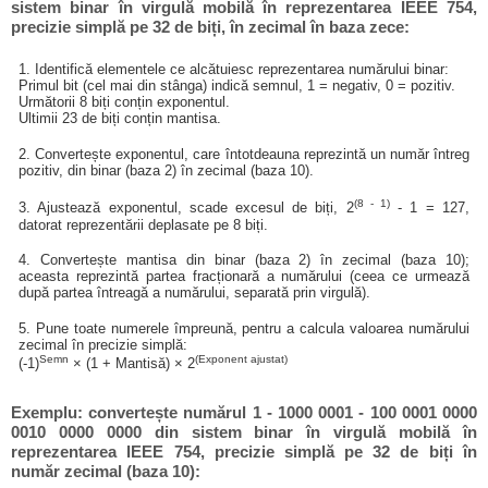
sistem binar în virgulă mobilă în reprezentarea IEEE 754,
precizie simplă pe 32 de biți, în zecimal în baza zece:
1. Identifică elementele ce alcătuiesc reprezentarea numărului binar:
Primul bit (cel mai din stânga) indică semnul, 1 = negativ, 0 = pozitiv.
Următorii 8 biți conțin exponentul.
Ultimii 23 de biți conțin mantisa.
2. Convertește exponentul, care întotdeauna reprezintă un număr întreg
pozitiv, din binar (baza 2) în zecimal (baza 10).
(8 - 1)
3. Ajustează exponentul, scade excesul de biți, 2
- 1 = 127,
datorat reprezentării deplasate pe 8 biți.
4. Convertește mantisa din binar (baza 2) în zecimal (baza 10);
aceasta reprezintă partea fracționară a numărului (ceea ce urmează
după partea întreagă a numărului, separată prin virgulă).
5. Pune toate numerele împreună, pentru a calcula valoarea numărului
zecimal în precizie simplă:
Semn
(Exponent ajustat)
(-1)
× (1 + Mantisă) × 2
Exemplu: convertește numărul 1 - 1000 0001 - 100 0001 0000
0010 0000 0000 din sistem binar în virgulă mobilă în
reprezentarea IEEE 754, precizie simplă pe 32 de biți în
număr zecimal (baza 10):