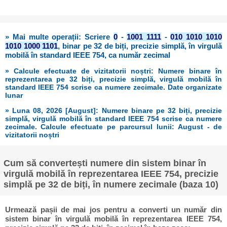
» Mai multe operații: Scriere
0
-
1001 1111
-
010 1010 1010
1010 1000 1101
, binar pe 32 de biți, precizie simplă, în virgulă
mobilă în standard IEEE 754, ca număr zecimal
» Calcule efectuate de vizitatorii noștri: Numere binare în
reprezentarea pe 32 biți, precizie simplă, virgulă mobilă în
standard IEEE 754 scrise ca numere zecimale. Date organizate
lunar
» Luna 08, 2026 [August]: Numere binare pe 32 biți, precizie
simplă, virgulă mobilă în standard IEEE 754 scrise ca numere
zecimale. Calcule efectuate pe parcursul lunii: August - de
vizitatorii noștri
Cum să convertești numere din sistem binar în
virgulă mobilă în reprezentarea IEEE 754, precizie
simplă pe 32 de biți, în numere zecimale (baza 10)
Urmează pașii de mai jos pentru a converti un număr din
sistem binar în virgulă mobilă în reprezentarea IEEE 754,