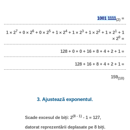
1001 1111
=
(2)
7
6
5
4
3
2
1
1 × 2
+ 0 × 2
+ 0 × 2
+ 1 × 2
+ 1 × 2
+ 1 × 2
+ 1 × 2
+ 1
0
× 2
=
128 + 0 + 0 + 16 + 8 + 4 + 2 + 1 =
128 + 16 + 8 + 4 + 2 + 1 =
159
(10)
3. Ajustează exponentul.
(8 - 1)
Scade excesul de biți: 2
- 1 = 127,
datorat reprezentării deplasate pe 8 biți.