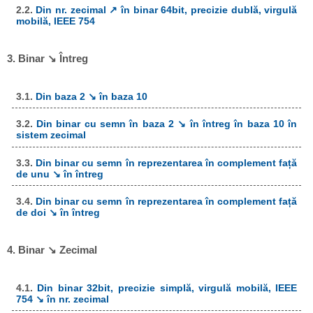
2.2.
Din nr. zecimal ↗ în binar 64bit, precizie dublă, virgulă
mobilă, IEEE 754
3. Binar ↘ Întreg
3.1.
Din baza 2 ↘ în baza 10
3.2.
Din binar cu semn în baza 2 ↘ în întreg în baza 10 în
sistem zecimal
3.3.
Din binar cu semn în reprezentarea în complement față
de unu ↘ în întreg
3.4.
Din binar cu semn în reprezentarea în complement față
de doi ↘ în întreg
4. Binar ↘ Zecimal
4.1.
Din binar 32bit, precizie simplă, virgulă mobilă, IEEE
754 ↘ în nr. zecimal