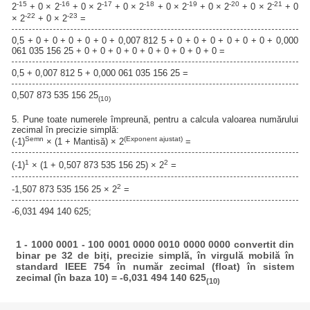
-15
-16
-17
-18
-19
-20
-21
2
+ 0 × 2
+ 0 × 2
+ 0 × 2
+ 0 × 2
+ 0 × 2
+ 0 × 2
+ 0
-22
-23
× 2
+ 0 × 2
=
0,5 + 0 + 0 + 0 + 0 + 0 + 0,007 812 5 + 0 + 0 + 0 + 0 + 0 + 0 + 0,000
061 035 156 25 + 0 + 0 + 0 + 0 + 0 + 0 + 0 + 0 + 0 =
0,5 + 0,007 812 5 + 0,000 061 035 156 25 =
0,507 873 535 156 25
(10)
5. Pune toate numerele împreună, pentru a calcula valoarea numărului
zecimal în precizie simplă:
Semn
(Exponent ajustat)
(-1)
× (1 + Mantisă) × 2
=
1
2
(-1)
× (1 + 0,507 873 535 156 25) × 2
=
2
-1,507 873 535 156 25 × 2
=
-6,031 494 140 625;
1 - 1000 0001 - 100 0001 0000 0010 0000 0000 convertit din
binar pe 32 de biți, precizie simplă, în virgulă mobilă în
standard IEEE 754 în număr zecimal (float) în sistem
zecimal (în baza 10) = -6,031 494 140 625
(10)