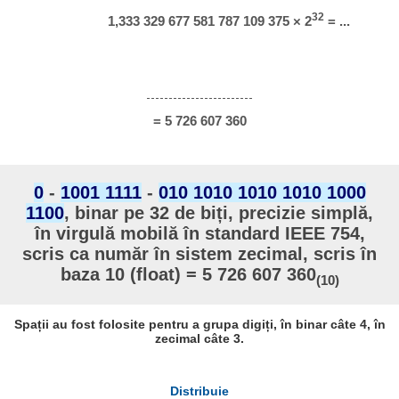
32
1,333 329 677 581 787 109 375 × 2
= ...
= 5 726 607 360
0
-
1001 1111
-
010 1010 1010 1010 1000
1100
, binar pe 32 de biți, precizie simplă,
în virgulă mobilă în standard IEEE 754,
scris ca număr în sistem zecimal, scris în
baza 10 (float) = 5 726 607 360
(10)
Spații au fost folosite pentru a grupa digiți, în binar câte 4, în
zecimal câte 3.
Distribuie