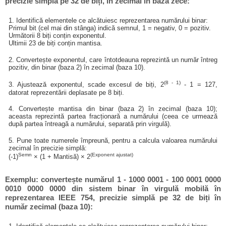
precizie simplă pe 32 de biți, în zecimal în baza zece:
1. Identifică elementele ce alcătuiesc reprezentarea numărului binar:
Primul bit (cel mai din stânga) indică semnul, 1 = negativ, 0 = pozitiv.
Următorii 8 biți conțin exponentul.
Ultimii 23 de biți conțin mantisa.
2. Convertește exponentul, care întotdeauna reprezintă un număr întreg
pozitiv, din binar (baza 2) în zecimal (baza 10).
(8 - 1)
3. Ajustează exponentul, scade excesul de biți, 2
- 1 = 127,
datorat reprezentării deplasate pe 8 biți.
4. Convertește mantisa din binar (baza 2) în zecimal (baza 10);
aceasta reprezintă partea fracționară a numărului (ceea ce urmează
după partea întreagă a numărului, separată prin virgulă).
5. Pune toate numerele împreună, pentru a calcula valoarea numărului
zecimal în precizie simplă:
Semn
(Exponent ajustat)
(-1)
× (1 + Mantisă) × 2
Exemplu: convertește numărul 1 - 1000 0001 - 100 0001 0000
0010 0000 0000 din sistem binar în virgulă mobilă în
reprezentarea IEEE 754, precizie simplă pe 32 de biți în
număr zecimal (baza 10):