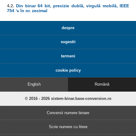
4.2.
Din binar 64 bit, precizie dublă, virgulă mobilă, IEEE
754 ↘ în nr. zecimal
despre
sugestii
termeni
cookie policy
English
Română
© 2016 - 2026 sistem-binar.base-conversion.ro
Conversii numere binare
Scrie numere cu litere