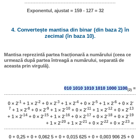
Exponentul, ajustat = 159 - 127 = 32
4. Convertește mantisa din binar (din baza 2) în
zecimal (în baza 10).
Mantisa reprezintă partea fracționară a numărului (ceea ce
urmează după partea întreagă a numărului, separată de
aceasta prin virgulă).
010 1010 1010 1010 1000 1100
=
(2)
-1
-2
-3
-4
-5
-6
-
0 × 2
+ 1 × 2
+ 0 × 2
+ 1 × 2
+ 0 × 2
+ 1 × 2
+ 0 × 2
7
-8
-9
-10
-11
-12
-13
+ 1 × 2
+ 0 × 2
+ 1 × 2
+ 0 × 2
+ 1 × 2
+ 0 × 2
-14
-15
-16
-17
-18
-19
+ 1 × 2
+ 0 × 2
+ 1 × 2
+ 0 × 2
+ 0 × 2
+ 0 × 2
-20
-21
-22
-23
+ 1 × 2
+ 1 × 2
+ 0 × 2
+ 0 × 2
=
0 + 0,25 + 0 + 0,062 5 + 0 + 0,015 625 + 0 + 0,003 906 25 + 0