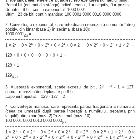
1. Identifică elementele ce alcătuiesc reprezentarea numărului binar:
Primul bit (cel mai din stânga) indică semnul, 1 = negativ, 0 = pozitiv.
Următorii 8 biți conțin exponentul: 1000 0001
Ultimii 23 de biți conțin mantisa: 100 0001 0000 0010 0000 0000
2. Convertește exponentul, care întotdeauna reprezintă un număr întreg
pozitiv, din binar (baza 2) în zecimal (baza 10):
1000 0001
=
(2)
7
6
5
4
3
2
1
0
1 × 2
+ 0 × 2
+ 0 × 2
+ 0 × 2
+ 0 × 2
+ 0 × 2
+ 0 × 2
+ 1 × 2
=
128 + 0 + 0 + 0 + 0 + 0 + 0 + 1 =
128 + 1 =
129
(10)
(8 - 1)
3. Ajustează exponentul, scade excesul de biți, 2
- 1 = 127,
datorat reprezentării deplasate pe 8 biți:
Exponent ajustat = 129 - 127 = 2
4. Convertește mantisa, care reprezintă partea fracționară a numărului
(ceea ce urmează după partea întreagă a numărului, separată prin
virgulă), din binar (baza 2) în zecimal (baza 10):
100 0001 0000 0010 0000 0000
=
(2)
-1
-2
-3
-4
-5
-6
-7
1 × 2
+ 0 × 2
+ 0 × 2
+ 0 × 2
+ 0 × 2
+ 0 × 2
+ 1 × 2
+ 0 ×
-8
-9
-10
-11
-12
-13
-14
2
+ 0 × 2
+ 0 × 2
+ 0 × 2
+ 0 × 2
+ 0 × 2
+ 1 × 2
+ 0 ×