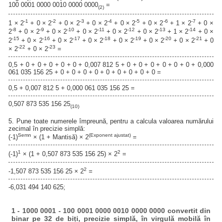
100 0001 0000 0010 0000 0000
=
(2)
-1
-2
-3
-4
-5
-6
-7
1 × 2
+ 0 × 2
+ 0 × 2
+ 0 × 2
+ 0 × 2
+ 0 × 2
+ 1 × 2
+ 0 ×
-8
-9
-10
-11
-12
-13
-14
2
+ 0 × 2
+ 0 × 2
+ 0 × 2
+ 0 × 2
+ 0 × 2
+ 1 × 2
+ 0 ×
-15
-16
-17
-18
-19
-20
-21
2
+ 0 × 2
+ 0 × 2
+ 0 × 2
+ 0 × 2
+ 0 × 2
+ 0 × 2
+ 0
-22
-23
× 2
+ 0 × 2
=
0,5 + 0 + 0 + 0 + 0 + 0 + 0,007 812 5 + 0 + 0 + 0 + 0 + 0 + 0 + 0,000
061 035 156 25 + 0 + 0 + 0 + 0 + 0 + 0 + 0 + 0 + 0 =
0,5 + 0,007 812 5 + 0,000 061 035 156 25 =
0,507 873 535 156 25
(10)
5. Pune toate numerele împreună, pentru a calcula valoarea numărului
zecimal în precizie simplă:
Semn
(Exponent ajustat)
(-1)
× (1 + Mantisă) × 2
=
1
2
(-1)
× (1 + 0,507 873 535 156 25) × 2
=
2
-1,507 873 535 156 25 × 2
=
-6,031 494 140 625;
1 - 1000 0001 - 100 0001 0000 0010 0000 0000 convertit din
binar pe 32 de biți, precizie simplă, în virgulă mobilă în