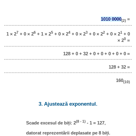
1010 0000
=
(2)
7
6
5
4
3
2
1
1 × 2
+ 0 × 2
+ 1 × 2
+ 0 × 2
+ 0 × 2
+ 0 × 2
+ 0 × 2
+ 0
0
× 2
=
128 + 0 + 32 + 0 + 0 + 0 + 0 + 0 =
128 + 32 =
160
(10)
3. Ajustează exponentul.
(8 - 1)
Scade excesul de biți: 2
- 1 = 127,
datorat reprezentării deplasate pe 8 biți.