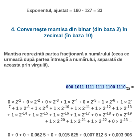
Exponentul, ajustat = 160 - 127 = 33
4. Convertește mantisa din binar (din baza 2) în
zecimal (în baza 10).
Mantisa reprezintă partea fracționară a numărului (ceea ce
urmează după partea întreagă a numărului, separată de
aceasta prin virgulă).
000 1011 1111 1111 1100 1110
=
(2)
-1
-2
-3
-4
-5
-6
-
0 × 2
+ 0 × 2
+ 0 × 2
+ 1 × 2
+ 0 × 2
+ 1 × 2
+ 1 × 2
7
-8
-9
-10
-11
-12
-13
+ 1 × 2
+ 1 × 2
+ 1 × 2
+ 1 × 2
+ 1 × 2
+ 1 × 2
-14
-15
-16
-17
-18
-19
+ 1 × 2
+ 1 × 2
+ 1 × 2
+ 1 × 2
+ 0 × 2
+ 0 × 2
-20
-21
-22
-23
+ 1 × 2
+ 1 × 2
+ 1 × 2
+ 0 × 2
=
0 + 0 + 0 + 0,062 5 + 0 + 0,015 625 + 0,007 812 5 + 0,003 906