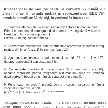
Urmează pașii de mai jos pentru a converti un număr din
sistem binar în virgulă mobilă în reprezentarea IEEE 754,
precizie simplă pe 32 de biți, în zecimal în baza zece:
1. Identifică elementele ce alcătuiesc reprezentarea numărului binar:
Primul bit (cel mai din stânga) indică semnul, 1 = negativ, 0 = pozitiv.
Următorii 8 biți conțin exponentul.
Ultimii 23 de biți conțin mantisa.
2. Convertește exponentul, care întotdeauna reprezintă un număr întreg
pozitiv, din binar (baza 2) în zecimal (baza 10).
(8 - 1)
3. Ajustează exponentul, scade excesul de biți, 2
- 1 = 127,
datorat reprezentării deplasate pe 8 biți.
4. Convertește mantisa din binar (baza 2) în zecimal (baza 10);
aceasta reprezintă partea fracționară a numărului (ceea ce urmează
după partea întreagă a numărului, separată prin virgulă).
5. Pune toate numerele împreună, pentru a calcula valoarea numărului
zecimal în precizie simplă:
Semn
(Exponent ajustat)
(-1)
× (1 + Mantisă) × 2
Exemplu: convertește numărul 1 - 1000 0001 - 100 0001 0000
0010 0000 0000 din sistem binar în virgulă mobilă în