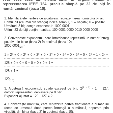
reprezentarea IEEE 754, precizie simplă pe 32 de biți în
număr zecimal (baza 10):
1. Identifică elementele ce alcătuiesc reprezentarea numărului binar:
Primul bit (cel mai din stânga) indică semnul, 1 = negativ, 0 = pozitiv.
Următorii 8 biți conțin exponentul: 1000 0001
Ultimii 23 de biți conțin mantisa: 100 0001 0000 0010 0000 0000
2. Convertește exponentul, care întotdeauna reprezintă un număr întreg
pozitiv, din binar (baza 2) în zecimal (baza 10):
1000 0001
=
(2)
7
6
5
4
3
2
1
0
1 × 2
+ 0 × 2
+ 0 × 2
+ 0 × 2
+ 0 × 2
+ 0 × 2
+ 0 × 2
+ 1 × 2
=
128 + 0 + 0 + 0 + 0 + 0 + 0 + 1 =
128 + 1 =
129
(10)
(8 - 1)
3. Ajustează exponentul, scade excesul de biți, 2
- 1 = 127,
datorat reprezentării deplasate pe 8 biți:
Exponent ajustat = 129 - 127 = 2
4. Convertește mantisa, care reprezintă partea fracționară a numărului
(ceea ce urmează după partea întreagă a numărului, separată prin
virgulă), din binar (baza 2) în zecimal (baza 10):