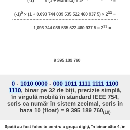
(-1)
× (1 + Mantisă) × 2
=
0
33
(-1)
× (1 + 0,093 744 039 535 522 460 937 5) × 2
=
33
1,093 744 039 535 522 460 937 5 × 2
= ...
= 9 395 189 760
0
-
1010 0000
-
000 1011 1111 1111 1100
1110
, binar pe 32 de biți, precizie simplă,
în virgulă mobilă în standard IEEE 754,
scris ca număr în sistem zecimal, scris în
baza 10 (float) = 9 395 189 760
(10)
Spații au fost folosite pentru a grupa digiți, în binar câte 4, în