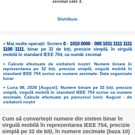
zecimal câte 3.
Distribuie
» Mai multe operații: Scriere
0
-
1010 0000
-
000 1011 1111 1111
1100 1111
, binar pe 32 de biți, precizie simplă, în virgulă
mobilă în standard IEEE 754, ca număr zecimal
» Calcule efectuate de vizitatorii noștri: Numere binare în
reprezentarea pe 32 biți, precizie simplă, virgulă mobilă în
standard IEEE 754 scrise ca numere zecimale. Date organizate
lunar
» Luna 08, 2026 [August]: Numere binare pe 32 biți, precizie
simplă, virgulă mobilă în standard IEEE 754 scrise ca numere
zecimale. Calcule efectuate pe parcursul lunii: August - de
vizitatorii noștri
Cum să convertești numere din sistem binar în
virgulă mobilă în reprezentarea IEEE 754, precizie
simplă pe 32 de biți, în numere zecimale (baza 10)