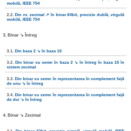
mobilă, IEEE 754
2.2.
Din nr. zecimal ↗ în binar 64bit, precizie dublă, virgulă
mobilă, IEEE 754
3. Binar ↘ Întreg
3.1.
Din baza 2 ↘ în baza 10
3.2.
Din binar cu semn în baza 2 ↘ în întreg în baza 10 în
sistem zecimal
3.3.
Din binar cu semn în reprezentarea în complement față
de unu ↘ în întreg
3.4.
Din binar cu semn în reprezentarea în complement față
de doi ↘ în întreg
4. Binar ↘ Zecimal
4.1.
Din binar 32bit, precizie simplă, virgulă mobilă, IEEE