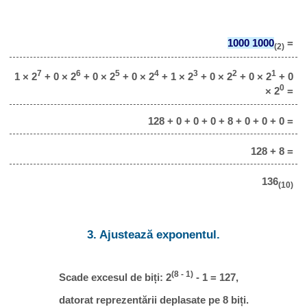
1000 1000
=
(2)
7
6
5
4
3
2
1
1 × 2
+ 0 × 2
+ 0 × 2
+ 0 × 2
+ 1 × 2
+ 0 × 2
+ 0 × 2
+ 0
0
× 2
=
128 + 0 + 0 + 0 + 8 + 0 + 0 + 0 =
128 + 8 =
136
(10)
3. Ajustează exponentul.
(8 - 1)
Scade excesul de biți: 2
- 1 = 127,
datorat reprezentării deplasate pe 8 biți.