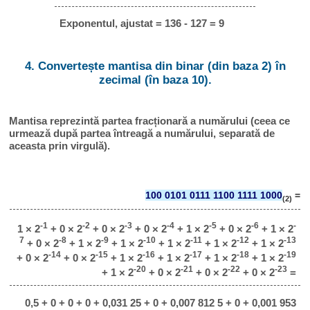
Exponentul, ajustat = 136 - 127 = 9
4. Convertește mantisa din binar (din baza 2) în
zecimal (în baza 10).
Mantisa reprezintă partea fracționară a numărului (ceea ce
urmează după partea întreagă a numărului, separată de
aceasta prin virgulă).
100 0101 0111 1100 1111 1000
=
(2)
-1
-2
-3
-4
-5
-6
-
1 × 2
+ 0 × 2
+ 0 × 2
+ 0 × 2
+ 1 × 2
+ 0 × 2
+ 1 × 2
7
-8
-9
-10
-11
-12
-13
+ 0 × 2
+ 1 × 2
+ 1 × 2
+ 1 × 2
+ 1 × 2
+ 1 × 2
-14
-15
-16
-17
-18
-19
+ 0 × 2
+ 0 × 2
+ 1 × 2
+ 1 × 2
+ 1 × 2
+ 1 × 2
-20
-21
-22
-23
+ 1 × 2
+ 0 × 2
+ 0 × 2
+ 0 × 2
=
0,5 + 0 + 0 + 0 + 0,031 25 + 0 + 0,007 812 5 + 0 + 0,001 953