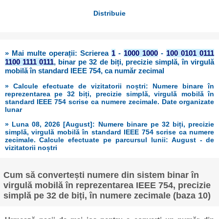
Distribuie
» Mai multe operații: Scrierea
1
-
1000 1000
-
100 0101 0111
1100 1111 0111
, binar pe 32 de biți, precizie simplă, în virgulă
mobilă în standard IEEE 754, ca număr zecimal
» Calcule efectuate de vizitatorii noștri: Numere binare în
reprezentarea pe 32 biți, precizie simplă, virgulă mobilă în
standard IEEE 754 scrise ca numere zecimale. Date organizate
lunar
» Luna 08, 2026 [August]: Numere binare pe 32 biți, precizie
simplă, virgulă mobilă în standard IEEE 754 scrise ca numere
zecimale. Calcule efectuate pe parcursul lunii: August - de
vizitatorii noștri
Cum să convertești numere din sistem binar în
virgulă mobilă în reprezentarea IEEE 754, precizie
simplă pe 32 de biți, în numere zecimale (baza 10)