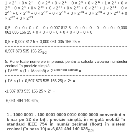
-1
-2
-3
-4
-5
-6
-7
1 × 2
+ 0 × 2
+ 0 × 2
+ 0 × 2
+ 0 × 2
+ 0 × 2
+ 1 × 2
+ 0 ×
-8
-9
-10
-11
-12
-13
-14
2
+ 0 × 2
+ 0 × 2
+ 0 × 2
+ 0 × 2
+ 0 × 2
+ 1 × 2
+ 0 ×
-15
-16
-17
-18
-19
-20
-21
2
+ 0 × 2
+ 0 × 2
+ 0 × 2
+ 0 × 2
+ 0 × 2
+ 0 × 2
+ 0
-22
-23
× 2
+ 0 × 2
=
0,5 + 0 + 0 + 0 + 0 + 0 + 0,007 812 5 + 0 + 0 + 0 + 0 + 0 + 0 + 0,000
061 035 156 25 + 0 + 0 + 0 + 0 + 0 + 0 + 0 + 0 + 0 =
0,5 + 0,007 812 5 + 0,000 061 035 156 25 =
0,507 873 535 156 25
(10)
5. Pune toate numerele împreună, pentru a calcula valoarea numărului
zecimal în precizie simplă:
Semn
(Exponent ajustat)
(-1)
× (1 + Mantisă) × 2
=
1
2
(-1)
× (1 + 0,507 873 535 156 25) × 2
=
2
-1,507 873 535 156 25 × 2
=
-6,031 494 140 625;
1 - 1000 0001 - 100 0001 0000 0010 0000 0000 convertit din
binar pe 32 de biți, precizie simplă, în virgulă mobilă în
standard IEEE 754 în număr zecimal (float) în sistem
zecimal (în baza 10) = -6,031 494 140 625
(10)