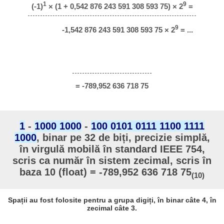
1
9
(-1)
× (1 + 0,542 876 243 591 308 593 75) × 2
=
9
-1,542 876 243 591 308 593 75 × 2
= ...
= -789,952 636 718 75
1
-
1000 1000
-
100 0101 0111 1100 1111
1000
, binar pe 32 de biți, precizie simplă,
în virgulă mobilă în standard IEEE 754,
scris ca număr în sistem zecimal, scris în
baza 10 (float) = -789,952 636 718 75
(10)
Spații au fost folosite pentru a grupa digiți, în binar câte 4, în
zecimal câte 3.