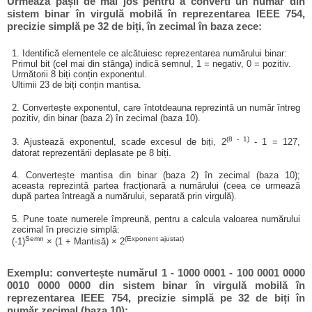
Urmează pașii de mai jos pentru a converti un număr din
sistem binar în virgulă mobilă în reprezentarea IEEE 754,
precizie simplă pe 32 de biți, în zecimal în baza zece:
1. Identifică elementele ce alcătuiesc reprezentarea numărului binar:
Primul bit (cel mai din stânga) indică semnul, 1 = negativ, 0 = pozitiv.
Următorii 8 biți conțin exponentul.
Ultimii 23 de biți conțin mantisa.
2. Convertește exponentul, care întotdeauna reprezintă un număr întreg
pozitiv, din binar (baza 2) în zecimal (baza 10).
(8 - 1)
3. Ajustează exponentul, scade excesul de biți, 2
- 1 = 127,
datorat reprezentării deplasate pe 8 biți.
4. Convertește mantisa din binar (baza 2) în zecimal (baza 10);
aceasta reprezintă partea fracționară a numărului (ceea ce urmează
după partea întreagă a numărului, separată prin virgulă).
5. Pune toate numerele împreună, pentru a calcula valoarea numărului
zecimal în precizie simplă:
Semn
(Exponent ajustat)
(-1)
× (1 + Mantisă) × 2
Exemplu: convertește numărul 1 - 1000 0001 - 100 0001 0000
0010 0000 0000 din sistem binar în virgulă mobilă în
reprezentarea IEEE 754, precizie simplă pe 32 de biți în
număr zecimal (baza 10):