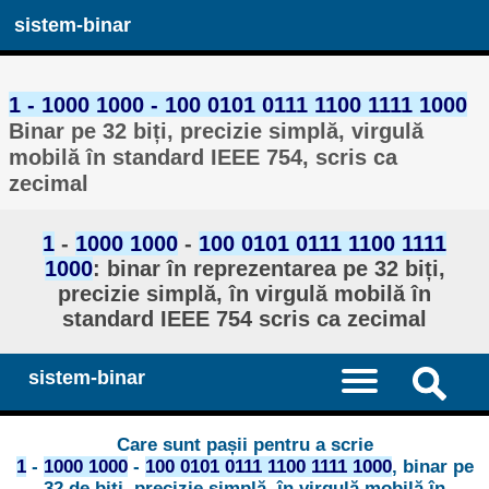
sistem-binar
1 - 1000 1000 - 100 0101 0111 1100 1111 1000
Binar pe 32 biți, precizie simplă, virgulă
mobilă în standard IEEE 754, scris ca
zecimal
1
-
1000 1000
-
100 0101 0111 1100 1111
1000
: binar în reprezentarea pe 32 biți,
precizie simplă, în virgulă mobilă în
standard IEEE 754 scris ca zecimal
sistem-binar
Care sunt pașii pentru a scrie
1
-
1000 1000
-
100 0101 0111 1100 1111 1000
, binar pe
32 de biți, precizie simplă, în virgulă mobilă în