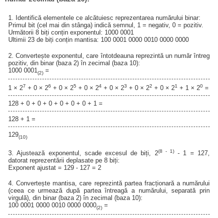
1. Identifică elementele ce alcătuiesc reprezentarea numărului binar:
Primul bit (cel mai din stânga) indică semnul, 1 = negativ, 0 = pozitiv.
Următorii 8 biți conțin exponentul: 1000 0001
Ultimii 23 de biți conțin mantisa: 100 0001 0000 0010 0000 0000
2. Convertește exponentul, care întotdeauna reprezintă un număr întreg
pozitiv, din binar (baza 2) în zecimal (baza 10):
1000 0001
=
(2)
7
6
5
4
3
2
1
0
1 × 2
+ 0 × 2
+ 0 × 2
+ 0 × 2
+ 0 × 2
+ 0 × 2
+ 0 × 2
+ 1 × 2
=
128 + 0 + 0 + 0 + 0 + 0 + 0 + 1 =
128 + 1 =
129
(10)
(8 - 1)
3. Ajustează exponentul, scade excesul de biți, 2
- 1 = 127,
datorat reprezentării deplasate pe 8 biți:
Exponent ajustat = 129 - 127 = 2
4. Convertește mantisa, care reprezintă partea fracționară a numărului
(ceea ce urmează după partea întreagă a numărului, separată prin
virgulă), din binar (baza 2) în zecimal (baza 10):
100 0001 0000 0010 0000 0000
=
(2)