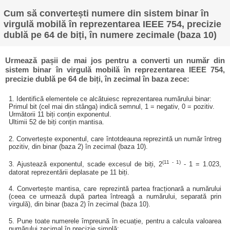
Cum să convertești numere din sistem binar în
virgulă mobilă în reprezentarea IEEE 754, precizie
dublă pe 64 de biți, în numere zecimale (baza 10)
Urmează pașii de mai jos pentru a converti un număr din
sistem binar în virgulă mobilă în reprezentarea IEEE 754,
precizie dublă pe 64 de biți, în zecimal în baza zece:
1. Identifică elementele ce alcătuiesc reprezentarea numărului binar:
Primul bit (cel mai din stânga) indică semnul, 1 = negativ, 0 = pozitiv.
Următorii 11 biți conțin exponentul.
Ultimii 52 de biți conțin mantisa.
2. Convertește exponentul, care întotdeauna reprezintă un număr întreg
pozitiv, din binar (baza 2) în zecimal (baza 10).
(11 - 1)
3. Ajustează exponentul, scade excesul de biți, 2
- 1 = 1.023,
datorat reprezentării deplasate pe 11 biți.
4. Convertește mantisa, care reprezintă partea fracționară a numărului
(ceea ce urmează după partea întreagă a numărului, separată prin
virgulă), din binar (baza 2) în zecimal (baza 10).
5. Pune toate numerele împreună în ecuație, pentru a calcula valoarea
numărului zecimal în precizie simplă: