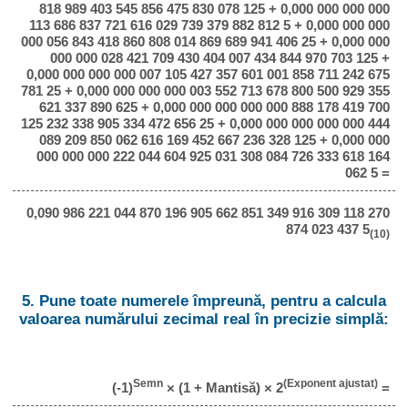
818 989 403 545 856 475 830 078 125 + 0,000 000 000 000
113 686 837 721 616 029 739 379 882 812 5 + 0,000 000 000
000 056 843 418 860 808 014 869 689 941 406 25 + 0,000 000
000 000 028 421 709 430 404 007 434 844 970 703 125 +
0,000 000 000 000 007 105 427 357 601 001 858 711 242 675
781 25 + 0,000 000 000 000 003 552 713 678 800 500 929 355
621 337 890 625 + 0,000 000 000 000 000 888 178 419 700
125 232 338 905 334 472 656 25 + 0,000 000 000 000 000 444
089 209 850 062 616 169 452 667 236 328 125 + 0,000 000
000 000 000 222 044 604 925 031 308 084 726 333 618 164
062 5 =
0,090 986 221 044 870 196 905 662 851 349 916 309 118 270
874 023 437 5
(10)
5. Pune toate numerele împreună, pentru a calcula
valoarea numărului zecimal real în precizie simplă:
Semn
(Exponent ajustat)
(-1)
× (1 + Mantisă) × 2
=