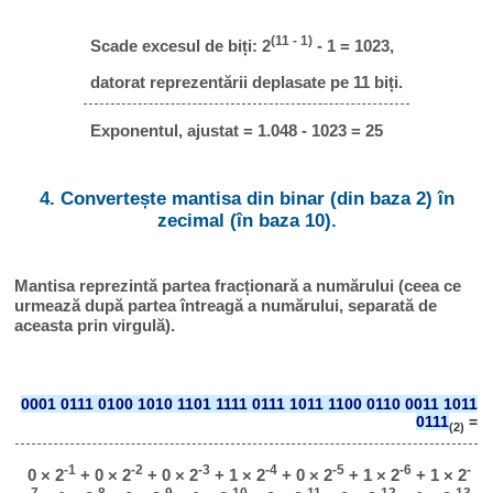
(11 - 1)
Scade excesul de biți: 2
- 1 = 1023,
datorat reprezentării deplasate pe 11 biți.
Exponentul, ajustat = 1.048 - 1023 = 25
4. Convertește mantisa din binar (din baza 2) în
zecimal (în baza 10).
Mantisa reprezintă partea fracționară a numărului (ceea ce
urmează după partea întreagă a numărului, separată de
aceasta prin virgulă).
0001 0111 0100 1010 1101 1111 0111 1011 1100 0110 0011 1011
0111
=
(2)
-1
-2
-3
-4
-5
-6
-
0 × 2
+ 0 × 2
+ 0 × 2
+ 1 × 2
+ 0 × 2
+ 1 × 2
+ 1 × 2
7
-8
-9
-10
-11
-12
-13