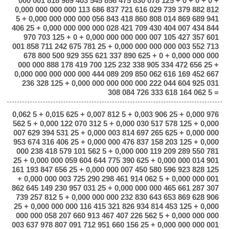
000 001 818 989 403 545 856 475 830 078 125 + 0 + 0 + 0 +
0,000 000 000 000 113 686 837 721 616 029 739 379 882 812
5 + 0,000 000 000 000 056 843 418 860 808 014 869 689 941
406 25 + 0,000 000 000 000 028 421 709 430 404 007 434 844
970 703 125 + 0 + 0,000 000 000 000 007 105 427 357 601
001 858 711 242 675 781 25 + 0,000 000 000 000 003 552 713
678 800 500 929 355 621 337 890 625 + 0 + 0,000 000 000
000 000 888 178 419 700 125 232 338 905 334 472 656 25 +
0,000 000 000 000 000 444 089 209 850 062 616 169 452 667
236 328 125 + 0,000 000 000 000 000 222 044 604 925 031
308 084 726 333 618 164 062 5 =
0,062 5 + 0,015 625 + 0,007 812 5 + 0,003 906 25 + 0,000 976
562 5 + 0,000 122 070 312 5 + 0,000 030 517 578 125 + 0,000
007 629 394 531 25 + 0,000 003 814 697 265 625 + 0,000 000
953 674 316 406 25 + 0,000 000 476 837 158 203 125 + 0,000
000 238 418 579 101 562 5 + 0,000 000 119 209 289 550 781
25 + 0,000 000 059 604 644 775 390 625 + 0,000 000 014 901
161 193 847 656 25 + 0,000 000 007 450 580 596 923 828 125
+ 0,000 000 003 725 290 298 461 914 062 5 + 0,000 000 001
862 645 149 230 957 031 25 + 0,000 000 000 465 661 287 307
739 257 812 5 + 0,000 000 000 232 830 643 653 869 628 906
25 + 0,000 000 000 116 415 321 826 934 814 453 125 + 0,000
000 000 058 207 660 913 467 407 226 562 5 + 0,000 000 000
003 637 978 807 091 712 951 660 156 25 + 0,000 000 000 001