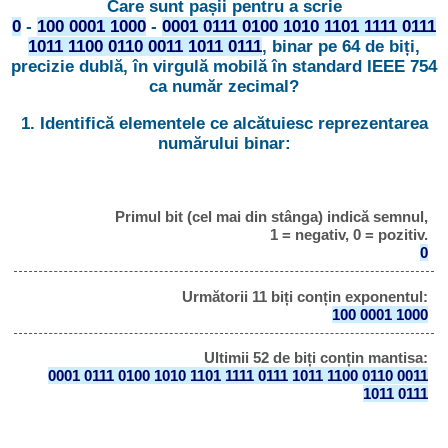
Care sunt pașii pentru a scrie
0
-
100 0001 1000
-
0001 0111 0100 1010 1101 1111 0111
1011 1100 0110 0011 1011 0111
, binar pe 64 de biți,
precizie dublă, în virgulă mobilă în standard IEEE 754
ca număr zecimal?
1. Identifică elementele ce alcătuiesc reprezentarea
numărului binar:
Primul bit (cel mai din stânga) indică semnul,
1 = negativ, 0 = pozitiv.
0
Următorii 11 biți conțin exponentul:
100 0001 1000
Ultimii 52 de biți conțin mantisa:
0001 0111 0100 1010 1101 1111 0111 1011 1100 0110 0011
1011 0111