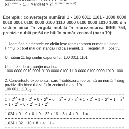
Semn
(Exponent ajustat)
(-1)
× (1 + Mantisă) × 2
Exemplu: convertește numărul 1 - 100 0011 1101 - 1000 0000
0010 0001 0100 0000 0100 1110 0000 0100 0000 1010 1000 din
sistem binar în virgulă mobilă în reprezentarea IEEE 754,
precizie dublă pe 64 de biți în număr zecimal (baza 10):
1. Identifică elementele ce alcătuiesc reprezentarea numărului binar:
Primul bit (cel mai din stânga) indică semnul, 1 = negativ, 0 = pozitiv.
Următorii 11 biți conțin exponentul: 100 0011 1101
Ultimii 52 de biți conțin mantisa:
1000 0000 0010 0001 0100 0000 0100 1110 0000 0100 0000 1010 1000
2. Convertește exponentul, care întotdeauna reprezintă un număr întreg
pozitiv, din binar (baza 2) în zecimal (baza 10):
100 0011 1101
=
(2)
10
9
8
7
6
5
4
3
1 × 2
+ 0 × 2
+ 0 × 2
+ 0 × 2
+ 0 × 2
+ 1 × 2
+ 1 × 2
+ 1 × 2
2
1
0
+ 1 × 2
+ 0 × 2
+ 1 × 2
=
1.024 + 0 + 0 + 0 + 0 + 32 + 16 + 8 + 4 + 0 + 1 =
1.024 + 32 + 16 + 8 + 4 + 1 =