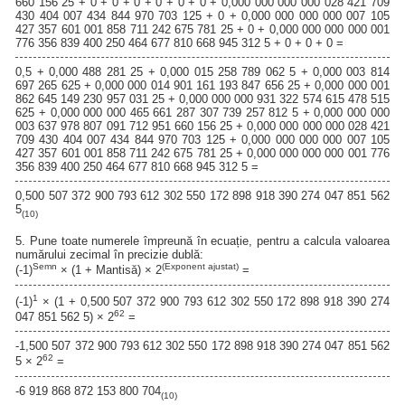
660 156 25 + 0 + 0 + 0 + 0 + 0 + 0 + 0,000 000 000 000 028 421 709
430 404 007 434 844 970 703 125 + 0 + 0,000 000 000 000 007 105
427 357 601 001 858 711 242 675 781 25 + 0 + 0,000 000 000 000 001
776 356 839 400 250 464 677 810 668 945 312 5 + 0 + 0 + 0 =
0,5 + 0,000 488 281 25 + 0,000 015 258 789 062 5 + 0,000 003 814
697 265 625 + 0,000 000 014 901 161 193 847 656 25 + 0,000 000 001
862 645 149 230 957 031 25 + 0,000 000 000 931 322 574 615 478 515
625 + 0,000 000 000 465 661 287 307 739 257 812 5 + 0,000 000 000
003 637 978 807 091 712 951 660 156 25 + 0,000 000 000 000 028 421
709 430 404 007 434 844 970 703 125 + 0,000 000 000 000 007 105
427 357 601 001 858 711 242 675 781 25 + 0,000 000 000 000 001 776
356 839 400 250 464 677 810 668 945 312 5 =
0,500 507 372 900 793 612 302 550 172 898 918 390 274 047 851 562
5
(10)
5. Pune toate numerele împreună în ecuație, pentru a calcula valoarea
numărului zecimal în precizie dublă:
Semn
(Exponent ajustat)
(-1)
× (1 + Mantisă) × 2
=
1
(-1)
× (1 + 0,500 507 372 900 793 612 302 550 172 898 918 390 274
62
047 851 562 5) × 2
=
-1,500 507 372 900 793 612 302 550 172 898 918 390 274 047 851 562
62
5 × 2
=
-6 919 868 872 153 800 704
(10)