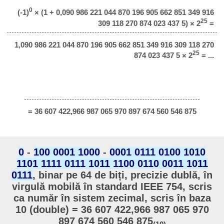
0
(-1)
× (1 + 0,090 986 221 044 870 196 905 662 851 349 916
25
309 118 270 874 023 437 5) × 2
=
1,090 986 221 044 870 196 905 662 851 349 916 309 118 270
25
874 023 437 5 × 2
= ...
= 36 607 422,966 987 065 970 897 674 560 546 875
0
-
100 0001 1000
-
0001 0111 0100 1010
1101 1111 0111 1011 1100 0110 0011 1011
0111
, binar pe 64 de biți, precizie dublă, în
virgulă mobilă în standard IEEE 754, scris
ca număr în sistem zecimal, scris în baza
10 (double) = 36 607 422,966 987 065 970
897 674 560 546 875