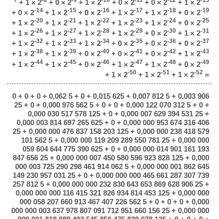
+ 1 × 2
+ 0 × 2
+ 1 × 2
+ 0 × 2
+ 0 × 2
+ 1 × 2
-14
-15
-16
-17
-18
-19
+ 0 × 2
+ 1 × 2
+ 0 × 2
+ 1 × 2
+ 1 × 2
+ 0 × 2
-20
-21
-22
-23
-24
-25
+ 1 × 2
+ 1 × 2
+ 1 × 2
+ 1 × 2
+ 1 × 2
+ 0 × 2
-26
-27
-28
-29
-30
-31
+ 1 × 2
+ 1 × 2
+ 1 × 2
+ 1 × 2
+ 0 × 2
+ 1 × 2
-32
-33
-34
-35
-36
-37
+ 1 × 2
+ 1 × 2
+ 1 × 2
+ 0 × 2
+ 0 × 2
+ 0 × 2
-38
-39
-40
-41
-42
-43
+ 1 × 2
+ 1 × 2
+ 0 × 2
+ 0 × 2
+ 0 × 2
+ 1 × 2
-44
-45
-46
-47
-48
-49
+ 1 × 2
+ 1 × 2
+ 0 × 2
+ 1 × 2
+ 1 × 2
+ 0 × 2
-50
-51
-52
+ 1 × 2
+ 1 × 2
+ 1 × 2
=
0 + 0 + 0 + 0,062 5 + 0 + 0,015 625 + 0,007 812 5 + 0,003 906
25 + 0 + 0,000 976 562 5 + 0 + 0 + 0,000 122 070 312 5 + 0 +
0,000 030 517 578 125 + 0 + 0,000 007 629 394 531 25 +
0,000 003 814 697 265 625 + 0 + 0,000 000 953 674 316 406
25 + 0,000 000 476 837 158 203 125 + 0,000 000 238 418 579
101 562 5 + 0,000 000 119 209 289 550 781 25 + 0,000 000
059 604 644 775 390 625 + 0 + 0,000 000 014 901 161 193
847 656 25 + 0,000 000 007 450 580 596 923 828 125 + 0,000
000 003 725 290 298 461 914 062 5 + 0,000 000 001 862 645
149 230 957 031 25 + 0 + 0,000 000 000 465 661 287 307 739
257 812 5 + 0,000 000 000 232 830 643 653 869 628 906 25 +
0,000 000 000 116 415 321 826 934 814 453 125 + 0,000 000
000 058 207 660 913 467 407 226 562 5 + 0 + 0 + 0 + 0,000
000 000 003 637 978 807 091 712 951 660 156 25 + 0,000 000