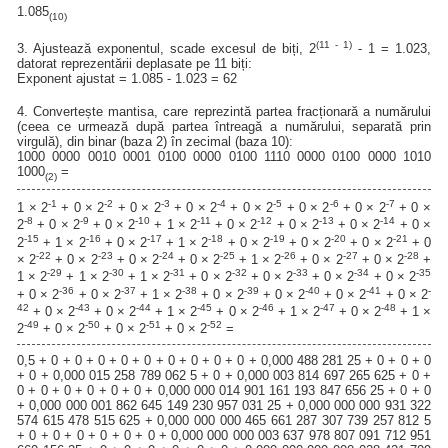
1.085
(10)
(11 - 1)
3. Ajustează exponentul, scade excesul de biți, 2
- 1 = 1.023,
datorat reprezentării deplasate pe 11 biți:
Exponent ajustat = 1.085 - 1.023 = 62
4. Convertește mantisa, care reprezintă partea fracționară a numărului
(ceea ce urmează după partea întreagă a numărului, separată prin
virgulă), din binar (baza 2) în zecimal (baza 10):
1000 0000 0010 0001 0100 0000 0100 1110 0000 0100 0000 1010
1000
=
(2)
-1
-2
-3
-4
-5
-6
-7
1 × 2
+ 0 × 2
+ 0 × 2
+ 0 × 2
+ 0 × 2
+ 0 × 2
+ 0 × 2
+ 0 ×
-8
-9
-10
-11
-12
-13
-14
2
+ 0 × 2
+ 0 × 2
+ 1 × 2
+ 0 × 2
+ 0 × 2
+ 0 × 2
+ 0 ×
-15
-16
-17
-18
-19
-20
-21
2
+ 1 × 2
+ 0 × 2
+ 1 × 2
+ 0 × 2
+ 0 × 2
+ 0 × 2
+ 0
-22
-23
-24
-25
-26
-27
-28
× 2
+ 0 × 2
+ 0 × 2
+ 0 × 2
+ 1 × 2
+ 0 × 2
+ 0 × 2
+
-29
-30
-31
-32
-33
-34
-35
1 × 2
+ 1 × 2
+ 1 × 2
+ 0 × 2
+ 0 × 2
+ 0 × 2
+ 0 × 2
-36
-37
-38
-39
-40
-41
-
+ 0 × 2
+ 0 × 2
+ 1 × 2
+ 0 × 2
+ 0 × 2
+ 0 × 2
+ 0 × 2
42
-43
-44
-45
-46
-47
-48
+ 0 × 2
+ 0 × 2
+ 1 × 2
+ 0 × 2
+ 1 × 2
+ 0 × 2
+ 1 ×
-49
-50
-51
-52
2
+ 0 × 2
+ 0 × 2
+ 0 × 2
=
0,5 + 0 + 0 + 0 + 0 + 0 + 0 + 0 + 0 + 0 + 0,000 488 281 25 + 0 + 0 + 0
+ 0 + 0,000 015 258 789 062 5 + 0 + 0,000 003 814 697 265 625 + 0 +
0 + 0 + 0 + 0 + 0 + 0 + 0,000 000 014 901 161 193 847 656 25 + 0 + 0
+ 0,000 000 001 862 645 149 230 957 031 25 + 0,000 000 000 931 322
574 615 478 515 625 + 0,000 000 000 465 661 287 307 739 257 812 5
+ 0 + 0 + 0 + 0 + 0 + 0 + 0,000 000 000 003 637 978 807 091 712 951