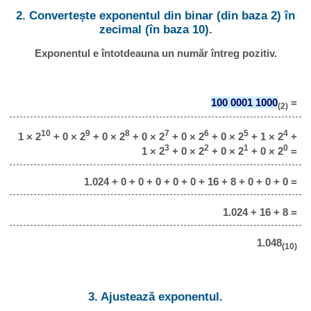
2. Convertește exponentul din binar (din baza 2) în
zecimal (în baza 10).
Exponentul e întotdeauna un număr întreg pozitiv.
100 0001 1000
=
(2)
10
9
8
7
6
5
4
1 × 2
+ 0 × 2
+ 0 × 2
+ 0 × 2
+ 0 × 2
+ 0 × 2
+ 1 × 2
+
3
2
1
0
1 × 2
+ 0 × 2
+ 0 × 2
+ 0 × 2
=
1.024 + 0 + 0 + 0 + 0 + 0 + 16 + 8 + 0 + 0 + 0 =
1.024 + 16 + 8 =
1.048
(10)
3. Ajustează exponentul.