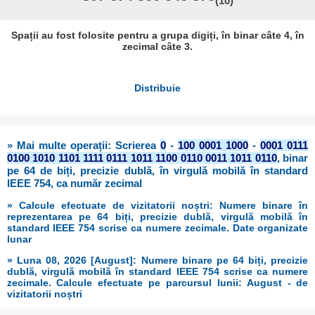
(10)
Spații au fost folosite pentru a grupa digiți, în binar câte 4, în
zecimal câte 3.
Distribuie
» Mai multe operații: Scrierea
0
-
100 0001 1000
-
0001 0111
0100 1010 1101 1111 0111 1011 1100 0110 0011 1011 0110
, binar
pe 64 de biți, precizie dublă, în virgulă mobilă în standard
IEEE 754, ca număr zecimal
» Calcule efectuate de vizitatorii noștri: Numere binare în
reprezentarea pe 64 biți, precizie dublă, virgulă mobilă în
standard IEEE 754 scrise ca numere zecimale. Date organizate
lunar
» Luna 08, 2026 [August]: Numere binare pe 64 biți, precizie
dublă, virgulă mobilă în standard IEEE 754 scrise ca numere
zecimale. Calcule efectuate pe parcursul lunii: August - de
vizitatorii noștri