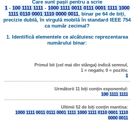
Care sunt pașii pentru a scrie
1
-
100 1111 1111
-
1000 1111 0011 0111 0001 1111 1000
1111 0110 0001 1110 0000 0011
, binar pe 64 de biți,
precizie dublă, în virgulă mobilă în standard IEEE 754
ca număr zecimal?
1. Identifică elementele ce alcătuiesc reprezentarea
numărului binar:
Primul bit (cel mai din stânga) indică semnul,
1 = negativ, 0 = pozitiv.
1
Următorii 11 biți conțin exponentul:
100 1111 1111
Ultimii 52 de biți conțin mantisa:
1000 1111 0011 0111 0001 1111 1000 1111 0110 0001 1110
0000 0011