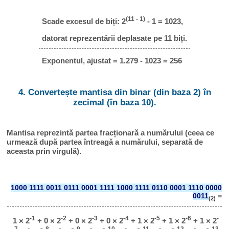
(11 - 1)
Scade excesul de biți: 2
- 1 = 1023,
datorat reprezentării deplasate pe 11 biți.
Exponentul, ajustat = 1.279 - 1023 = 256
4. Convertește mantisa din binar (din baza 2) în
zecimal (în baza 10).
Mantisa reprezintă partea fracționară a numărului (ceea ce
urmează după partea întreagă a numărului, separată de
aceasta prin virgulă).
1000 1111 0011 0111 0001 1111 1000 1111 0110 0001 1110 0000
0011
=
(2)
-1
-2
-3
-4
-5
-6
-
1 × 2
+ 0 × 2
+ 0 × 2
+ 0 × 2
+ 1 × 2
+ 1 × 2
+ 1 × 2
7
-8
-9
-10
-11
-12
-13