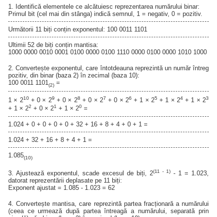
1. Identifică elementele ce alcătuiesc reprezentarea numărului binar:
Primul bit (cel mai din stânga) indică semnul, 1 = negativ, 0 = pozitiv.
Următorii 11 biți conțin exponentul: 100 0011 1101
Ultimii 52 de biți conțin mantisa:
1000 0000 0010 0001 0100 0000 0100 1110 0000 0100 0000 1010 1000
2. Convertește exponentul, care întotdeauna reprezintă un număr întreg
pozitiv, din binar (baza 2) în zecimal (baza 10):
100 0011 1101
=
(2)
10
9
8
7
6
5
4
3
1 × 2
+ 0 × 2
+ 0 × 2
+ 0 × 2
+ 0 × 2
+ 1 × 2
+ 1 × 2
+ 1 × 2
2
1
0
+ 1 × 2
+ 0 × 2
+ 1 × 2
=
1.024 + 0 + 0 + 0 + 0 + 32 + 16 + 8 + 4 + 0 + 1 =
1.024 + 32 + 16 + 8 + 4 + 1 =
1.085
(10)
(11 - 1)
3. Ajustează exponentul, scade excesul de biți, 2
- 1 = 1.023,
datorat reprezentării deplasate pe 11 biți:
Exponent ajustat = 1.085 - 1.023 = 62
4. Convertește mantisa, care reprezintă partea fracționară a numărului
(ceea ce urmează după partea întreagă a numărului, separată prin