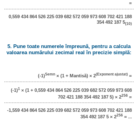
=
0,559 434 864 526 225 039 682 572 059 973 608 702 421 188
354 492 187 5
(10)
5. Pune toate numerele împreună, pentru a calcula
valoarea numărului zecimal real în precizie simplă:
Semn
(Exponent ajustat)
(-1)
× (1 + Mantisă) × 2
=
1
(-1)
× (1 + 0,559 434 864 526 225 039 682 572 059 973 608
256
702 421 188 354 492 187 5) × 2
=
-1,559 434 864 526 225 039 682 572 059 973 608 702 421 188
256
354 492 187 5 × 2
= ...