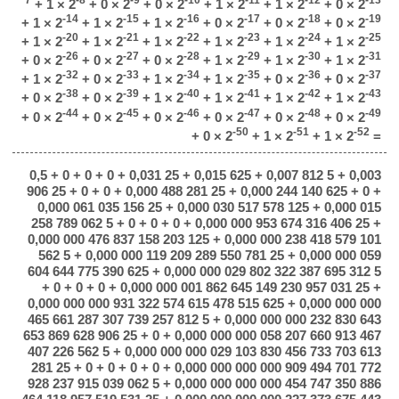
+ 1 × 2
+ 0 × 2
+ 0 × 2
+ 1 × 2
+ 1 × 2
+ 0 × 2
-14
-15
-16
-17
-18
-19
+ 1 × 2
+ 1 × 2
+ 1 × 2
+ 0 × 2
+ 0 × 2
+ 0 × 2
-20
-21
-22
-23
-24
-25
+ 1 × 2
+ 1 × 2
+ 1 × 2
+ 1 × 2
+ 1 × 2
+ 1 × 2
-26
-27
-28
-29
-30
-31
+ 0 × 2
+ 0 × 2
+ 0 × 2
+ 1 × 2
+ 1 × 2
+ 1 × 2
-32
-33
-34
-35
-36
-37
+ 1 × 2
+ 0 × 2
+ 1 × 2
+ 1 × 2
+ 0 × 2
+ 0 × 2
-38
-39
-40
-41
-42
-43
+ 0 × 2
+ 0 × 2
+ 1 × 2
+ 1 × 2
+ 1 × 2
+ 1 × 2
-44
-45
-46
-47
-48
-49
+ 0 × 2
+ 0 × 2
+ 0 × 2
+ 0 × 2
+ 0 × 2
+ 0 × 2
-50
-51
-52
+ 0 × 2
+ 1 × 2
+ 1 × 2
=
0,5 + 0 + 0 + 0 + 0,031 25 + 0,015 625 + 0,007 812 5 + 0,003
906 25 + 0 + 0 + 0,000 488 281 25 + 0,000 244 140 625 + 0 +
0,000 061 035 156 25 + 0,000 030 517 578 125 + 0,000 015
258 789 062 5 + 0 + 0 + 0 + 0,000 000 953 674 316 406 25 +
0,000 000 476 837 158 203 125 + 0,000 000 238 418 579 101
562 5 + 0,000 000 119 209 289 550 781 25 + 0,000 000 059
604 644 775 390 625 + 0,000 000 029 802 322 387 695 312 5
+ 0 + 0 + 0 + 0,000 000 001 862 645 149 230 957 031 25 +
0,000 000 000 931 322 574 615 478 515 625 + 0,000 000 000
465 661 287 307 739 257 812 5 + 0,000 000 000 232 830 643
653 869 628 906 25 + 0 + 0,000 000 000 058 207 660 913 467
407 226 562 5 + 0,000 000 000 029 103 830 456 733 703 613
281 25 + 0 + 0 + 0 + 0 + 0,000 000 000 000 909 494 701 772
928 237 915 039 062 5 + 0,000 000 000 000 454 747 350 886