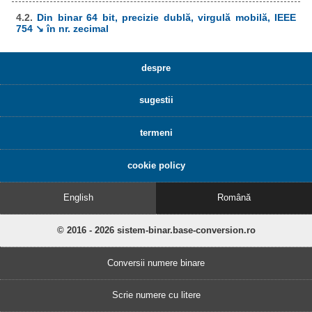
4.2.
Din binar 64 bit, precizie dublă, virgulă mobilă, IEEE
754 ↘ în nr. zecimal
despre
sugestii
termeni
cookie policy
English
Română
© 2016 - 2026 sistem-binar.base-conversion.ro
Conversii numere binare
Scrie numere cu litere