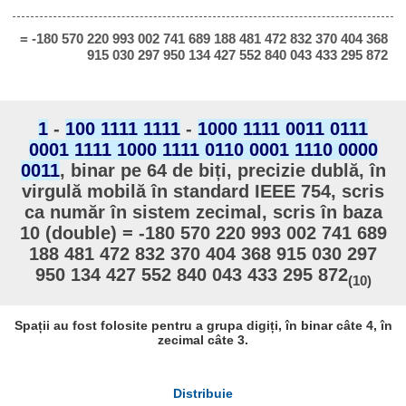
= -180 570 220 993 002 741 689 188 481 472 832 370 404 368
915 030 297 950 134 427 552 840 043 433 295 872
1
-
100 1111 1111
-
1000 1111 0011 0111
0001 1111 1000 1111 0110 0001 1110 0000
0011
, binar pe 64 de biți, precizie dublă, în
virgulă mobilă în standard IEEE 754, scris
ca număr în sistem zecimal, scris în baza
10 (double) = -180 570 220 993 002 741 689
188 481 472 832 370 404 368 915 030 297
950 134 427 552 840 043 433 295 872
(10)
Spații au fost folosite pentru a grupa digiți, în binar câte 4, în
zecimal câte 3.
Distribuie