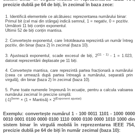
precizie dublă pe 64 de biți, în zecimal în baza zece:
1. Identifică elementele ce alcătuiesc reprezentarea numărului binar:
Primul bit (cel mai din stânga) indică semnul, 1 = negativ, 0 = pozitiv.
Următorii 11 biți conțin exponentul.
Ultimii 52 de biți conțin mantisa.
2. Convertește exponentul, care întotdeauna reprezintă un număr întreg
pozitiv, din binar (baza 2) în zecimal (baza 10).
(11 - 1)
3. Ajustează exponentul, scade excesul de biți, 2
- 1 = 1.023,
datorat reprezentării deplasate pe 11 biți.
4. Convertește mantisa, care reprezintă partea fracționară a numărului
(ceea ce urmează după partea întreagă a numărului, separată prin
virgulă), din binar (baza 2) în zecimal (baza 10).
5. Pune toate numerele împreună în ecuație, pentru a calcula valoarea
numărului zecimal în precizie simplă:
Semn
(Exponent ajustat)
(-1)
× (1 + Mantisă) × 2
Exemplu: convertește numărul 1 - 100 0011 1101 - 1000 0000
0010 0001 0100 0000 0100 1110 0000 0100 0000 1010 1000 din
sistem binar în virgulă mobilă în reprezentarea IEEE 754,
precizie dublă pe 64 de biți în număr zecimal (baza 10):