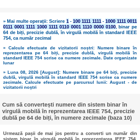
» Mai multe operații: Scriere
1
-
100 1111 1111
-
1000 1111 0011
0111 0001 1111 1000 1111 0110 0001 1110 0000 0100
, binar pe
64 de biți, precizie dublă, în virgulă mobilă în standard IEEE
754, ca număr zecimal
» Calcule efectuate de vizitatorii noștri: Numere binare în
reprezentarea pe 64 biți, precizie dublă, virgulă mobilă în
standard IEEE 754 scrise ca numere zecimale. Date organizate
lunar
» Luna 08, 2026 [August]: Numere binare pe 64 biți, precizie
dublă, virgulă mobilă în standard IEEE 754 scrise ca numere
zecimale. Calcule efectuate pe parcursul lunii: August - de
vizitatorii noștri
Cum să convertești numere din sistem binar în
virgulă mobilă în reprezentarea IEEE 754, precizie
dublă pe 64 de biți, în numere zecimale (baza 10)
Urmează pașii de mai jos pentru a converti un număr din
sistem binar în virgulă mobilă în reprezentarea IEEE 754,