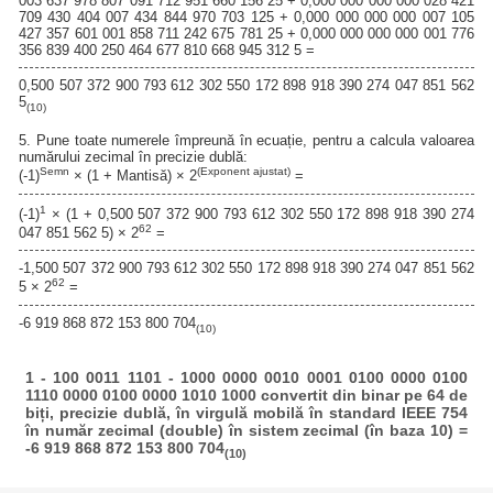
003 637 978 807 091 712 951 660 156 25 + 0,000 000 000 000 028 421
709 430 404 007 434 844 970 703 125 + 0,000 000 000 000 007 105
427 357 601 001 858 711 242 675 781 25 + 0,000 000 000 000 001 776
356 839 400 250 464 677 810 668 945 312 5 =
0,500 507 372 900 793 612 302 550 172 898 918 390 274 047 851 562
5
(10)
5. Pune toate numerele împreună în ecuație, pentru a calcula valoarea
numărului zecimal în precizie dublă:
Semn
(Exponent ajustat)
(-1)
× (1 + Mantisă) × 2
=
1
(-1)
× (1 + 0,500 507 372 900 793 612 302 550 172 898 918 390 274
62
047 851 562 5) × 2
=
-1,500 507 372 900 793 612 302 550 172 898 918 390 274 047 851 562
62
5 × 2
=
-6 919 868 872 153 800 704
(10)
1 - 100 0011 1101 - 1000 0000 0010 0001 0100 0000 0100
1110 0000 0100 0000 1010 1000 convertit din binar pe 64 de
biți, precizie dublă, în virgulă mobilă în standard IEEE 754
în număr zecimal (double) în sistem zecimal (în baza 10) =
-6 919 868 872 153 800 704
(10)