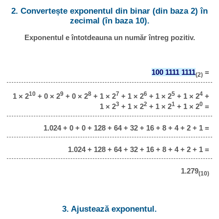
2. Convertește exponentul din binar (din baza 2) în
zecimal (în baza 10).
Exponentul e întotdeauna un număr întreg pozitiv.
100 1111 1111
=
(2)
10
9
8
7
6
5
4
1 × 2
+ 0 × 2
+ 0 × 2
+ 1 × 2
+ 1 × 2
+ 1 × 2
+ 1 × 2
+
3
2
1
0
1 × 2
+ 1 × 2
+ 1 × 2
+ 1 × 2
=
1.024 + 0 + 0 + 128 + 64 + 32 + 16 + 8 + 4 + 2 + 1 =
1.024 + 128 + 64 + 32 + 16 + 8 + 4 + 2 + 1 =
1.279
(10)
3. Ajustează exponentul.