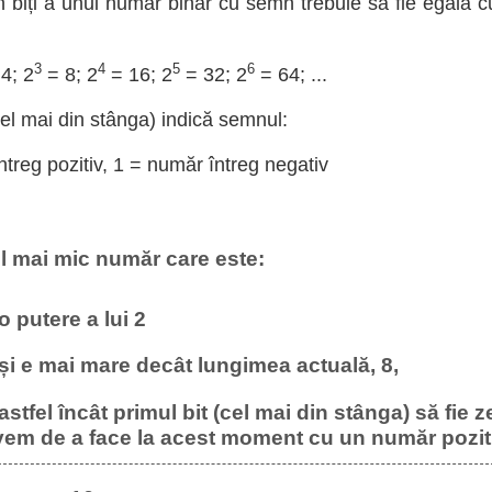
 biți a unui număr binar cu semn trebuie să fie egală c
3
4
5
6
4; 2
= 8; 2
= 16; 2
= 32; 2
= 64; ...
cel mai din stânga) indică semnul:
treg pozitiv, 1 = număr întreg negativ
l mai mic număr care este:
 o putere a lui 2
 și e mai mare decât lungimea actuală, 8,
 astfel încât primul bit (cel mai din stânga) să fie z
vem de a face la acest moment cu un număr pozit