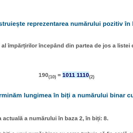
struiește reprezentarea numărului pozitiv în 
al împărțirilor începând din partea de jos a listei
190
=
1011 1110
(10)
(2)
rminăm lungimea în biți a numărului binar 
actuală a numărului în baza 2, în biți: 8.