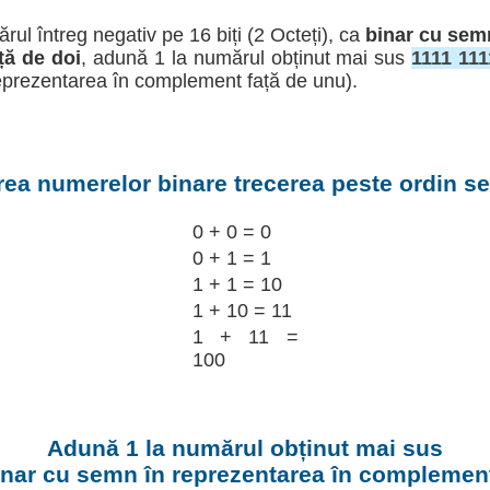
rul întreg negativ pe 16 biți (2 Octeți), ca
binar cu sem
ță de doi
, adună 1 la numărul obținut mai sus
1111 11
eprezentarea în complement față de unu).
ea numerelor binare trecerea peste ordin se 
0 + 0 = 0
0 + 1 = 1
1 + 1 = 10
1 + 10 = 11
1 + 11 =
100
Adună 1 la numărul obținut mai sus
inar cu semn în reprezentarea în complement