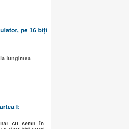
lator, pe 16 biți
 la lungimea
rtea I:
inar cu semn în