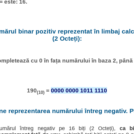
= este: 16.
ărul binar pozitiv reprezentat în limbaj calcu
(2 Octeți):
mpletează cu 0 în fața numărului în baza 2, până
190
=
0000 0000 1011 1110
(10)
ine reprezentarea numărului întreg negativ. Pa
umărul întreg negativ pe 16 biți (2 Octeți),
ca b