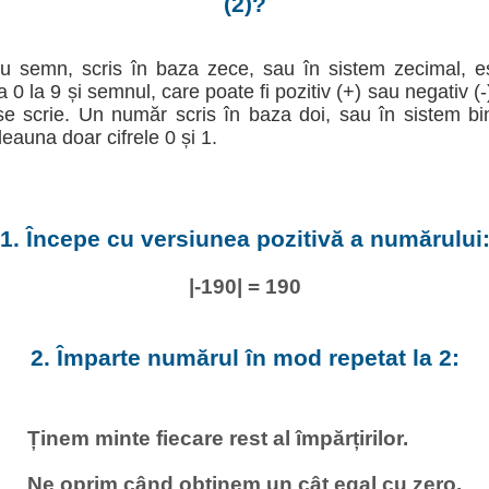
(2)?
u semn, scris în baza zece, sau în sistem zecimal, e
la 0 la 9 și semnul, care poate fi pozitiv (+) sau negativ (
e scrie. Un număr scris în baza doi, sau în sistem b
deauna doar cifrele 0 și 1.
1. Începe cu versiunea pozitivă a numărului
|-190| = 190
2. Împarte numărul în mod repetat la 2:
Ținem minte fiecare rest al împărțirilor.
Ne oprim când obținem un cât egal cu zero.