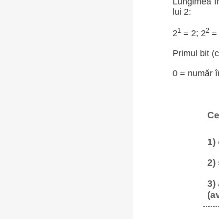
Lungimea în
lui 2:
1
2
2
= 2; 2
= 
Primul bit (
0 = număr în
Ce
1)
2)
3)
(a