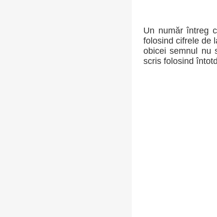
Un număr întreg c
folosind cifrele de 
obicei semnul nu s
scris folosind întot