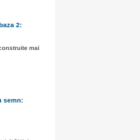
baza 2:
 construite mai
cu semn: