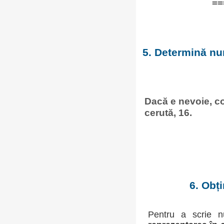
==
5. Determină num
Dacă e nevoie, co
cerută, 16.
6. Obț
Pentru a scrie n