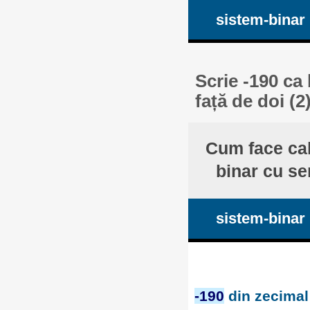
sistem-binar
Scrie -190 ca
față de doi (2
Cum face cal
binar cu se
sistem-binar
-190
din zecimal