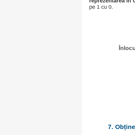
reprezentarea în
pe 1 cu 0.
Înlocu
7. Obține