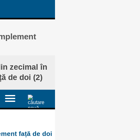
complement
in zecimal în
ă de doi (2)
ement față de doi