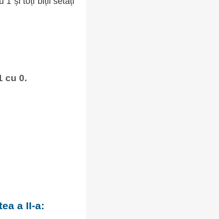
 1 și toți biții setați
1 cu 0.
ea a II-a: