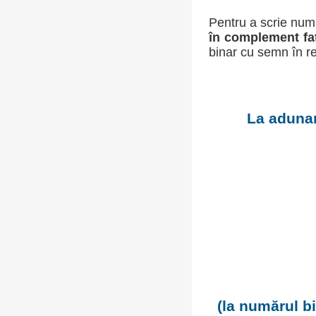
Pentru a scrie numă
în complement fa
binar cu semn în r
La adunar
(la numărul b