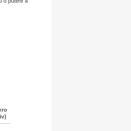
u o putere a
ero
iv)