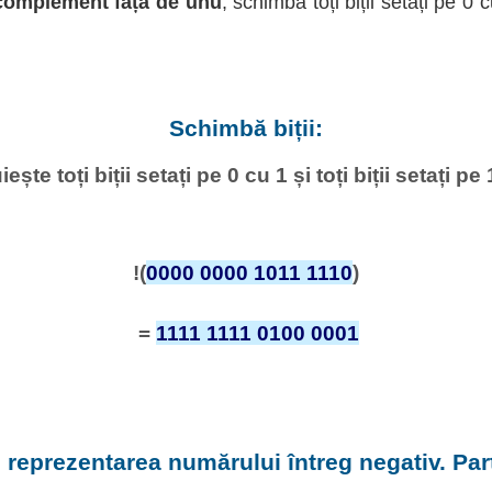
 complement față de unu
, schimbă toți biții setați pe 0 cu
Schimbă biții:
iește toți biții setați pe 0 cu 1 și toți biții setați pe 
!(
0000 0000 1011 1110
)
=
1111 1111 0100 0001
 reprezentarea numărului întreg negativ. Part