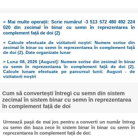
» Mai multe operații: Scrie numărul -3 513 572 480 492 224
020 din zecimal în binar cu semn în reprezentarea în
complement față de doi (2)
» Calcule efectuate de vizitatorii noștri: Numere scrise din
zecimal în binar cu semn în reprezentarea în complement față
de doi (2). Date organizate lunar
» Luna 08, 2026 [August]: Numere scrise din zecimal în binar
cu semn în reprezentarea în complement față de doi (2).
Calcule lunare efectuate pe parcursul lunii: August - de
vizitatorii noștri
Cum să convertești întregi cu semn din sistem
zecimal în sistem binar cu semn în reprezentarea
în complement față de doi
Urmează pașii de mai jos pentru a converti un număr întreg
cu semn din baza zece în sistem binar în binar cu semn în
reprezentarea în complement față de doi: