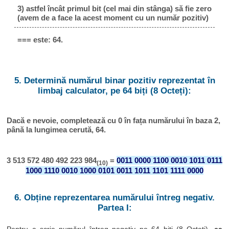
3) astfel încât primul bit (cel mai din stânga) să fie zero
(avem de a face la acest moment cu un număr pozitiv)
=== este: 64.
5. Determină numărul binar pozitiv reprezentat în
limbaj calculator, pe 64 biți (8 Octeți):
Dacă e nevoie, completează cu 0 în fața numărului în baza 2,
până la lungimea cerută, 64.
3 513 572 480 492 223 984
=
0011 0000 1100 0010 1011 0111
(10)
1000 1110 0010 1000 0101 0011 1011 1101 1111 0000
6. Obține reprezentarea numărului întreg negativ.
Partea I: