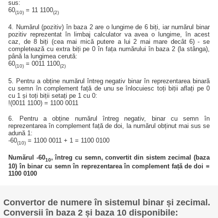
sus:
60
= 11 1100
(10)
(2)
4. Numărul (pozitiv) în baza 2 are o lungime de 6 biți, iar numărul binar
pozitiv reprezentat în limbaj calculator va avea o lungime, în acest
caz, de 8 biți (cea mai mică putere a lui 2 mai mare decât 6) - se
completează cu extra biți pe 0 în fața numărului în baza 2 (la stânga),
până la lungimea cerută:
60
= 0011 1100
(10)
(2)
5. Pentru a obține numărul întreg negativ binar în reprezentarea binară
cu semn în complement față de unu se înlocuiesc toți biții aflați pe 0
cu 1 și toți biții setați pe 1 cu 0:
!(0011 1100) = 1100 0011
6. Pentru a obține numărul întreg negativ, binar cu semn în
reprezentarea în complement față de doi, la numărul obținut mai sus se
adună 1:
-60
= 1100 0011 + 1 = 1100 0100
(10)
Numărul -60
, întreg cu semn, convertit din sistem zecimal (baza
10
10) în binar cu semn în reprezentarea în complement față de doi =
1100 0100
Convertor de numere în sistemul binar și zecimal.
Conversii în baza 2 și baza 10 disponibile: