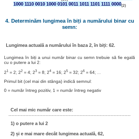
1000 1110 0010 1000 0101 0011 1011 1101 1111 0000
(2)
4. Determinăm lungimea în biți a numărului binar cu
semn:
Lungimea actuală a numărului în baza 2, în biți: 62.
Lungimea în biți a unui număr binar cu semn trebuie să fie egală
cu o putere a lui 2:
1
2
3
4
5
6
2
= 2; 2
= 4; 2
= 8; 2
= 16; 2
= 32; 2
= 64; ...
Primul bit (cel mai din stânga) indică semnul:
0 = număr întreg pozitiv, 1 = număr întreg negativ
Cel mai mic număr care este:
1) o putere a lui 2
2) și e mai mare decât lungimea actuală, 62,