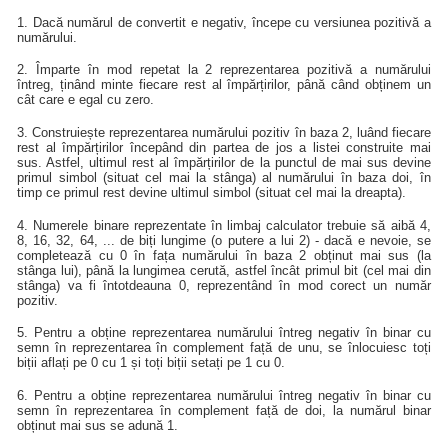
1. Dacă numărul de convertit e negativ, începe cu versiunea pozitivă a
numărului.
2. Împarte în mod repetat la 2 reprezentarea pozitivă a numărului
întreg, ținând minte fiecare rest al împărțirilor, până când obținem un
cât care e egal cu zero.
3. Construiește reprezentarea numărului pozitiv în baza 2, luând fiecare
rest al împărțirilor începând din partea de jos a listei construite mai
sus. Astfel, ultimul rest al împărțirilor de la punctul de mai sus devine
primul simbol (situat cel mai la stânga) al numărului în baza doi, în
timp ce primul rest devine ultimul simbol (situat cel mai la dreapta).
4. Numerele binare reprezentate în limbaj calculator trebuie să aibă 4,
8, 16, 32, 64, ... de biți lungime (o putere a lui 2) - dacă e nevoie, se
completează cu 0 în fața numărului în baza 2 obținut mai sus (la
stânga lui), până la lungimea cerută, astfel încât primul bit (cel mai din
stânga) va fi întotdeauna 0, reprezentând în mod corect un număr
pozitiv.
5. Pentru a obține reprezentarea numărului întreg negativ în binar cu
semn în reprezentarea în complement față de unu, se înlocuiesc toți
biții aflați pe 0 cu 1 și toți biții setați pe 1 cu 0.
6. Pentru a obține reprezentarea numărului întreg negativ în binar cu
semn în reprezentarea în complement față de doi, la numărul binar
obținut mai sus se adună 1.