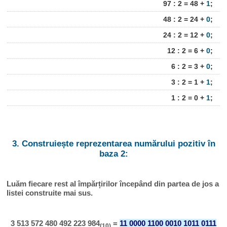
97 : 2 = 48 +
1
;
48 : 2 = 24 +
0
;
24 : 2 = 12 +
0
;
12 : 2 = 6 +
0
;
6 : 2 = 3 +
0
;
3 : 2 = 1 +
1
;
1 : 2 = 0 +
1
;
3. Construiește reprezentarea numărului pozitiv în
baza 2:
Luăm fiecare rest al împărțirilor începând din partea de jos a
listei construite mai sus.
3 513 572 480 492 223 984
=
11 0000 1100 0010 1011 0111
(10)