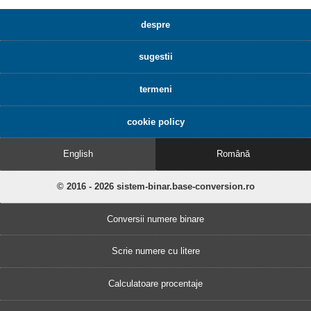
despre
sugestii
termeni
cookie policy
English
Română
© 2016 - 2026 sistem-binar.base-conversion.ro
Conversii numere binare
Scrie numere cu litere
Calculatoare procentaje