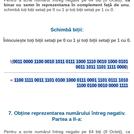
Pentru a scrie numărul întreg negativ pe 64 biți (8 Octeți),
ca
binar cu semn în reprezentarea în complement față de unu
,
schimbă toți biții setați pe 0 cu 1 și toți biții setați pe 1 cu 0.
Schimbă biții:
Înlocuiește toți biții setați pe 0 cu 1 și toți biții setați pe 1 cu 0.
!(
0011 0000 1100 0010 1011 0111 1000 1110 0010 1000 0101
0011 1011 1101 1111 0000
)
=
1100 1111 0011 1101 0100 1000 0111 0001 1101 0111 1010
1100 0100 0010 0000 1111
7. Obține reprezentarea numărului întreg negativ.
Partea a II-a:
Pentru a scrie numărul întreg negativ pe 64 biți (8 Octeți), ca