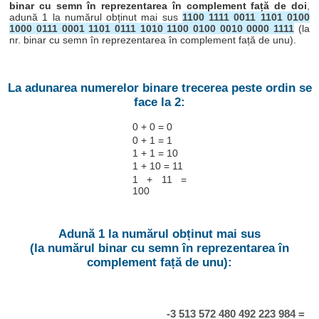
binar cu semn în reprezentarea în complement față de doi
,
adună 1 la numărul obținut mai sus
1100 1111 0011 1101 0100
1000 0111 0001 1101 0111 1010 1100 0100 0010 0000 1111
(la
nr. binar cu semn în reprezentarea în complement față de unu).
La adunarea numerelor binare trecerea peste ordin se
face la 2:
0 + 0 = 0
0 + 1 = 1
1 + 1 = 10
1 + 10 = 11
1 + 11 =
100
Adună 1 la numărul obținut mai sus
(la numărul binar cu semn în reprezentarea în
complement față de unu):
-3 513 572 480 492 223 984 =