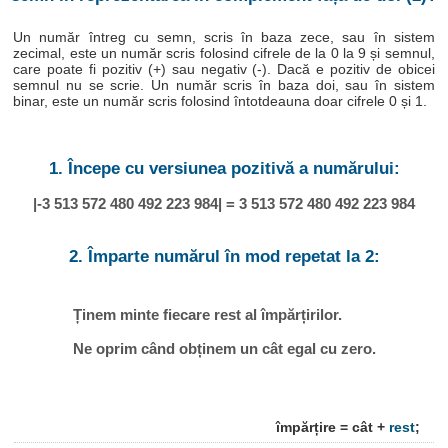
Un număr întreg cu semn, scris în baza zece, sau în sistem
zecimal, este un număr scris folosind cifrele de la 0 la 9 și semnul,
care poate fi pozitiv (+) sau negativ (-). Dacă e pozitiv de obicei
semnul nu se scrie. Un număr scris în baza doi, sau în sistem
binar, este un număr scris folosind întotdeauna doar cifrele 0 și 1.
1. Începe cu versiunea pozitivă a numărului:
|-3 513 572 480 492 223 984| = 3 513 572 480 492 223 984
2. Împarte numărul în mod repetat la 2:
Ținem minte fiecare rest al împărțirilor.
Ne oprim când obținem un cât egal cu zero.
împărțire = cât +
rest
;