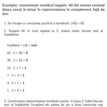
Exemplu: convertește numărul negativ -60 din sistem zecimal
(baza zece) în binar în reprezentarea în complement față de
doi:
1. Se începe cu versiunea pozitivă a numărului: |-60| = 60
2. Împarte 60 în mod repetat la 2, ținând minte fiecare rest al
împărțirilor:
împărțire = cât +
rest
60 : 2 = 30 +
0
30 : 2 = 15 +
0
15 : 2 = 7 +
1
7 : 2 = 3 +
1
3 : 2 = 1 +
1
1 : 2 = 0 +
1
3. Construiește reprezentarea numărului pozitiv în baza 2, luând fiecare
rest al împărțirilor începând din partea de jos a listei construite mai