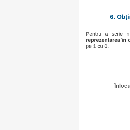
6. Obț
Pentru a scrie n
reprezentarea în
pe 1 cu 0.
Înlocu