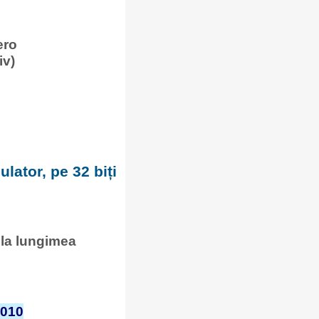
ero
iv)
lator, pe 32 biți
 la lungimea
1010