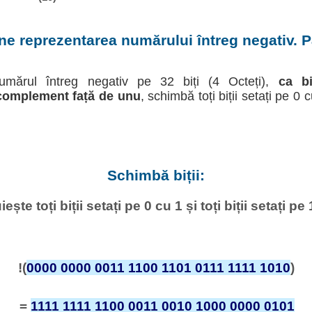
ine reprezentarea numărului întreg negativ. Pa
umărul întreg negativ pe 32 biți (4 Octeți),
ca b
 complement față de unu
, schimbă toți biții setați pe 0 cu
Schimbă biții:
iește toți biții setați pe 0 cu 1 și toți biții setați pe 
!(
0000 0000 0011 1100 1101 0111 1111 1010
)
=
1111 1111 1100 0011 0010 1000 0000 0101