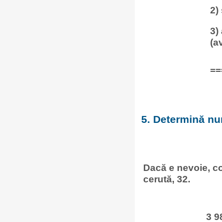
2)
3)
(a
==
5. Determină num
Dacă e nevoie, co
cerută, 32.
3 9