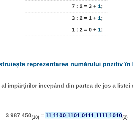
7 : 2 = 3 +
1
;
3 : 2 = 1 +
1
;
1 : 2 = 0 +
1
;
struiește reprezentarea numărului pozitiv în 
al împărțirilor începând din partea de jos a listei
3 987 450
=
11 1100 1101 0111 1111 1010
(10)
(2)