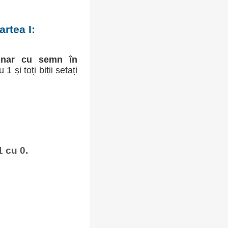
rtea I:
inar cu semn în
 1 și toți biții setați
1 cu 0.