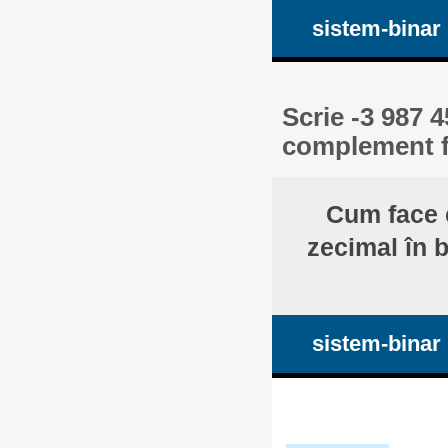
sistem-binar
Scrie -3 987 
complement fa
Cum face 
zecimal în 
sistem-binar