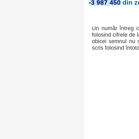
-3 987 450
din z
Un număr întreg c
folosind cifrele de 
obicei semnul nu s
scris folosind întot