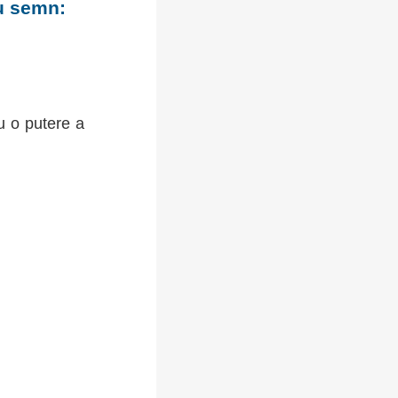
cu semn:
u o putere a