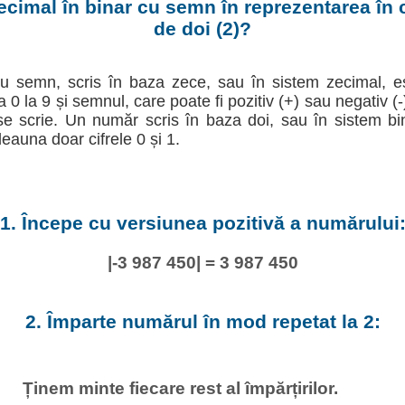
ecimal în binar cu semn în reprezentarea în
de doi (2)?
u semn, scris în baza zece, sau în sistem zecimal, e
la 0 la 9 și semnul, care poate fi pozitiv (+) sau negativ (
e scrie. Un număr scris în baza doi, sau în sistem b
deauna doar cifrele 0 și 1.
1. Începe cu versiunea pozitivă a numărului
|-3 987 450| = 3 987 450
2. Împarte numărul în mod repetat la 2:
Ținem minte fiecare rest al împărțirilor.