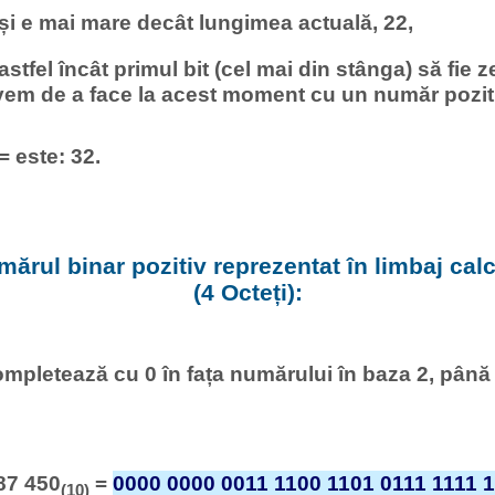
 și e mai mare decât lungimea actuală, 22,
 astfel încât primul bit (cel mai din stânga) să fie z
vem de a face la acest moment cu un număr pozit
= este: 32.
ărul binar pozitiv reprezentat în limbaj calcu
(4 Octeți):
mpletează cu 0 în fața numărului în baza 2, până
87 450
=
0000 0000 0011 1100 1101 0111 1111 
(10)