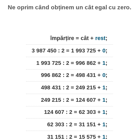
Ne oprim când obținem un cât egal cu zero.
împărțire = cât +
rest
;
3 987 450 : 2 = 1 993 725 +
0
;
1 993 725 : 2 = 996 862 +
1
;
996 862 : 2 = 498 431 +
0
;
498 431 : 2 = 249 215 +
1
;
249 215 : 2 = 124 607 +
1
;
124 607 : 2 = 62 303 +
1
;
62 303 : 2 = 31 151 +
1
;
31 151 : 2 = 15 575 +
1
;