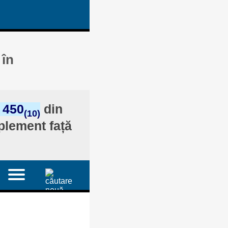
 în
 450
din
(10)
plement față