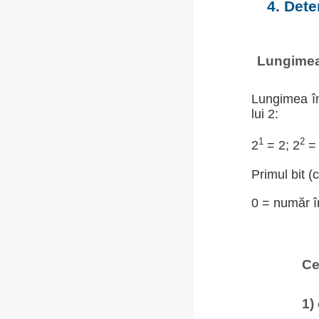
4. Dete
Lungimea 
Lungimea în
lui 2:
1
2
2
= 2; 2
= 
Primul bit (
0 = număr în
Ce
1)