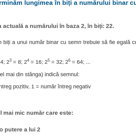
rminăm lungimea în biți a numărului binar 
actuală a numărului în baza 2, în biți: 22.
 biți a unui număr binar cu semn trebuie să fie egală c
3
4
5
6
4; 2
= 8; 2
= 16; 2
= 32; 2
= 64; ...
cel mai din stânga) indică semnul:
treg pozitiv, 1 = număr întreg negativ
l mai mic număr care este:
 o putere a lui 2