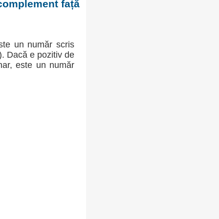
 complement față
ste un număr scris
-). Dacă e pozitiv de
inar, este un număr
: