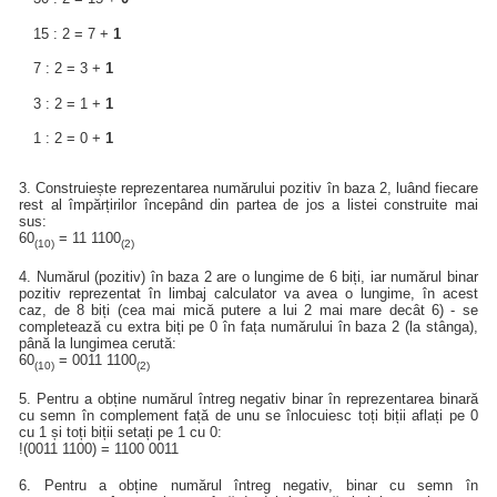
15 : 2 = 7 +
1
7 : 2 = 3 +
1
3 : 2 = 1 +
1
1 : 2 = 0 +
1
3. Construiește reprezentarea numărului pozitiv în baza 2, luând fiecare
rest al împărțirilor începând din partea de jos a listei construite mai
sus:
60
= 11 1100
(10)
(2)
4. Numărul (pozitiv) în baza 2 are o lungime de 6 biți, iar numărul binar
pozitiv reprezentat în limbaj calculator va avea o lungime, în acest
caz, de 8 biți (cea mai mică putere a lui 2 mai mare decât 6) - se
completează cu extra biți pe 0 în fața numărului în baza 2 (la stânga),
până la lungimea cerută:
60
= 0011 1100
(10)
(2)
5. Pentru a obține numărul întreg negativ binar în reprezentarea binară
cu semn în complement față de unu se înlocuiesc toți biții aflați pe 0
cu 1 și toți biții setați pe 1 cu 0:
!(0011 1100) = 1100 0011
6. Pentru a obține numărul întreg negativ, binar cu semn în