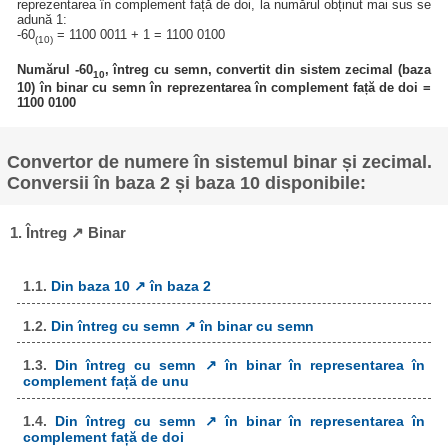
reprezentarea în complement față de doi, la numărul obținut mai sus se
adună 1:
-60
= 1100 0011 + 1 = 1100 0100
(10)
Numărul -60
, întreg cu semn, convertit din sistem zecimal (baza
10
10) în binar cu semn în reprezentarea în complement față de doi =
1100 0100
Convertor de numere în sistemul binar și zecimal.
Conversii în baza 2 și baza 10 disponibile:
1. Întreg ↗ Binar
1.1.
Din baza 10 ↗ în baza 2
1.2.
Din întreg cu semn ↗ în binar cu semn
1.3.
Din întreg cu semn ↗ în binar în representarea în
complement față de unu
1.4.
Din întreg cu semn ↗ în binar în representarea în
complement față de doi