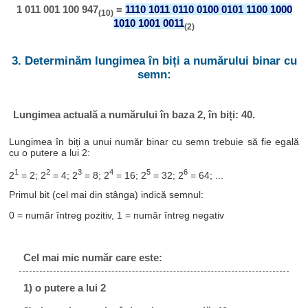
1 011 001 100 947
=
1110 1011 0110 0100 0101 1100 1000
(10)
1010 1001 0011
(2)
3. Determinăm lungimea în biți a numărului binar cu
semn:
Lungimea actuală a numărului în baza 2, în biți: 40.
Lungimea în biți a unui număr binar cu semn trebuie să fie egală
cu o putere a lui 2:
1
2
3
4
5
6
2
= 2; 2
= 4; 2
= 8; 2
= 16; 2
= 32; 2
= 64; ...
Primul bit (cel mai din stânga) indică semnul:
0 = număr întreg pozitiv, 1 = număr întreg negativ
Cel mai mic număr care este:
1) o putere a lui 2