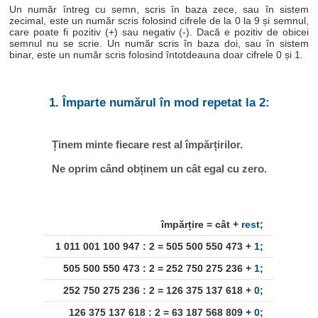
Un număr întreg cu semn, scris în baza zece, sau în sistem
zecimal, este un număr scris folosind cifrele de la 0 la 9 și semnul,
care poate fi pozitiv (+) sau negativ (-). Dacă e pozitiv de obicei
semnul nu se scrie. Un număr scris în baza doi, sau în sistem
binar, este un număr scris folosind întotdeauna doar cifrele 0 și 1.
1. Împarte numărul în mod repetat la 2:
Ținem minte fiecare rest al împărțirilor.
Ne oprim când obținem un cât egal cu zero.
împărțire = cât +
rest
;
1 011 001 100 947 : 2 = 505 500 550 473 +
1
;
505 500 550 473 : 2 = 252 750 275 236 +
1
;
252 750 275 236 : 2 = 126 375 137 618 +
0
;
126 375 137 618 : 2 = 63 187 568 809 +
0
;