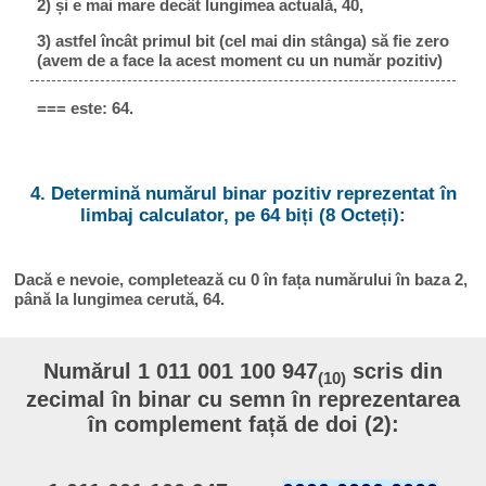
2) și e mai mare decât lungimea actuală, 40,
3) astfel încât primul bit (cel mai din stânga) să fie zero
(avem de a face la acest moment cu un număr pozitiv)
=== este: 64.
4. Determină numărul binar pozitiv reprezentat în
limbaj calculator, pe 64 biți (8 Octeți):
Dacă e nevoie, completează cu 0 în fața numărului în baza 2,
până la lungimea cerută, 64.
Numărul 1 011 001 100 947
scris din
(10)
zecimal în binar cu semn în reprezentarea
în complement față de doi (2):