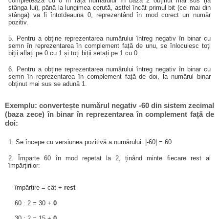
completează cu 0 în fața numărului în baza 2 obținut mai sus (la
stânga lui), până la lungimea cerută, astfel încât primul bit (cel mai din
stânga) va fi întotdeauna 0, reprezentând în mod corect un număr
pozitiv.
5. Pentru a obține reprezentarea numărului întreg negativ în binar cu
semn în reprezentarea în complement față de unu, se înlocuiesc toți
biții aflați pe 0 cu 1 și toți biții setați pe 1 cu 0.
6. Pentru a obține reprezentarea numărului întreg negativ în binar cu
semn în reprezentarea în complement față de doi, la numărul binar
obținut mai sus se adună 1.
Exemplu: convertește numărul negativ -60 din sistem zecimal
(baza zece) în binar în reprezentarea în complement față de
doi:
1. Se începe cu versiunea pozitivă a numărului: |-60| = 60
2. Împarte 60 în mod repetat la 2, ținând minte fiecare rest al
împărțirilor:
împărțire = cât +
rest
60 : 2 = 30 +
0
30 : 2 = 15 +
0