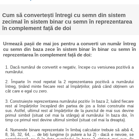
Cum să convertești întregi cu semn din sistem
zecimal în sistem binar cu semn în reprezentarea
în complement față de doi
Urmează pașii de mai jos pentru a converti un număr întreg
cu semn din baza zece în sistem binar în binar cu semn în
reprezentarea în complement față de doi:
1. Dacă numărul de convertit e negativ, începe cu versiunea pozitivă a
numărului.
2. Împarte în mod repetat la 2 reprezentarea pozitivă a numărului
întreg, ținând minte fiecare rest al împărțirilor, până când obținem un
cât care e egal cu zero.
3. Construiește reprezentarea numărului pozitiv în baza 2, luând fiecare
rest al împărțirilor începând din partea de jos a listei construite mai
sus. Astfel, ultimul rest al împărțirilor de la punctul de mai sus devine
primul simbol (situat cel mai la stânga) al numărului în baza doi, în
timp ce primul rest devine ultimul simbol (situat cel mai la dreapta).
4. Numerele binare reprezentate în limbaj calculator trebuie să aibă 4,
8, 16, 32, 64, ... de biți lungime (o putere a lui 2) - dacă e nevoie, se