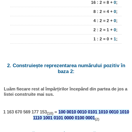
16 : 2 = 8 +
0
;
8 : 2 = 4 +
0
;
4 : 2 = 2 +
0
;
2 : 2 = 1 +
0
;
1 : 2 = 0 +
1
;
2. Construiește reprezentarea numărului pozitiv în
baza 2:
Luăm fiecare rest al împărțirilor începând din partea de jos a
listei construite mai sus.
1 163 670 569 177 153
=
100 0010 0010 0101 1010 0010 1010
(10)
1110 1001 0101 0000 0100 0001
(2)