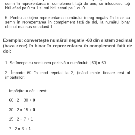
semn în reprezentarea în complement față de unu, se înlocuiesc toți
biții aflați pe 0 cu 1 și toți biții setați pe 1 cu 0.
6. Pentru a obține reprezentarea numărului întreg negativ în binar cu
semn în reprezentarea în complement față de doi, la numărul binar
obținut mai sus se adună 1.
Exemplu: convertește numărul negativ -60 din sistem zecimal
(baza zece) în binar în reprezentarea în complement față de
doi:
1. Se începe cu versiunea pozitivă a numărului: |-60| = 60
2. Împarte 60 în mod repetat la 2, ținând minte fiecare rest al
împărțirilor:
împărțire = cât +
rest
60 : 2 = 30 +
0
30 : 2 = 15 +
0
15 : 2 = 7 +
1
7 : 2 = 3 +
1