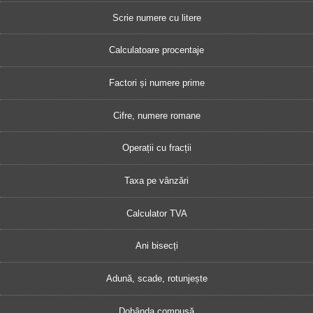
Scrie numere cu litere
Calculatoare procentaje
Factori și numere prime
Cifre, numere romane
Operații cu fracții
Taxa pe vânzări
Calculator TVA
Ani bisecți
Adună, scade, rotunjește
Dobânda compusă