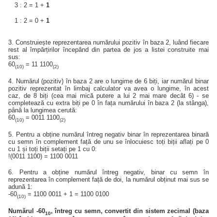
3 : 2 = 1 +
1
1 : 2 = 0 +
1
3. Construiește reprezentarea numărului pozitiv în baza 2, luând fiecare
rest al împărțirilor începând din partea de jos a listei construite mai
sus:
60
= 11 1100
(10)
(2)
4. Numărul (pozitiv) în baza 2 are o lungime de 6 biți, iar numărul binar
pozitiv reprezentat în limbaj calculator va avea o lungime, în acest
caz, de 8 biți (cea mai mică putere a lui 2 mai mare decât 6) - se
completează cu extra biți pe 0 în fața numărului în baza 2 (la stânga),
până la lungimea cerută:
60
= 0011 1100
(10)
(2)
5. Pentru a obține numărul întreg negativ binar în reprezentarea binară
cu semn în complement față de unu se înlocuiesc toți biții aflați pe 0
cu 1 și toți biții setați pe 1 cu 0:
!(0011 1100) = 1100 0011
6. Pentru a obține numărul întreg negativ, binar cu semn în
reprezentarea în complement față de doi, la numărul obținut mai sus se
adună 1:
-60
= 1100 0011 + 1 = 1100 0100
(10)
Numărul -60
, întreg cu semn, convertit din sistem zecimal (baza
10