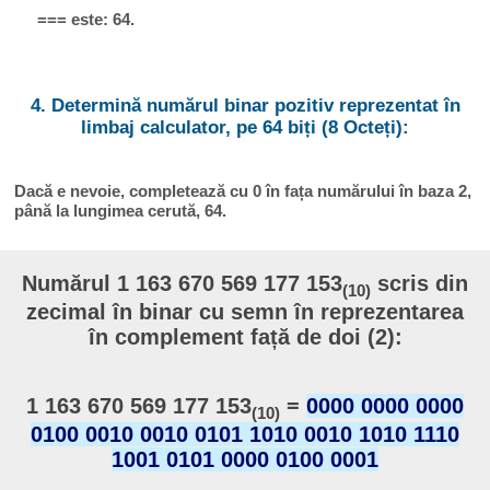
=== este: 64.
4. Determină numărul binar pozitiv reprezentat în
limbaj calculator, pe 64 biți (8 Octeți):
Dacă e nevoie, completează cu 0 în fața numărului în baza 2,
până la lungimea cerută, 64.
Numărul 1 163 670 569 177 153
scris din
(10)
zecimal în binar cu semn în reprezentarea
în complement față de doi (2):
1 163 670 569 177 153
=
0000 0000 0000
(10)
0100 0010 0010 0101 1010 0010 1010 1110
1001 0101 0000 0100 0001