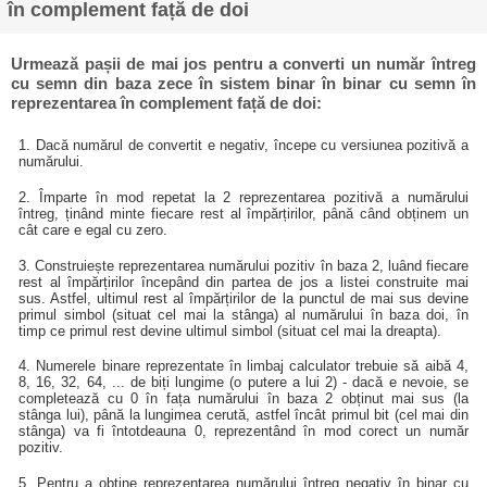
în complement față de doi
Urmează pașii de mai jos pentru a converti un număr întreg
cu semn din baza zece în sistem binar în binar cu semn în
reprezentarea în complement față de doi:
1. Dacă numărul de convertit e negativ, începe cu versiunea pozitivă a
numărului.
2. Împarte în mod repetat la 2 reprezentarea pozitivă a numărului
întreg, ținând minte fiecare rest al împărțirilor, până când obținem un
cât care e egal cu zero.
3. Construiește reprezentarea numărului pozitiv în baza 2, luând fiecare
rest al împărțirilor începând din partea de jos a listei construite mai
sus. Astfel, ultimul rest al împărțirilor de la punctul de mai sus devine
primul simbol (situat cel mai la stânga) al numărului în baza doi, în
timp ce primul rest devine ultimul simbol (situat cel mai la dreapta).
4. Numerele binare reprezentate în limbaj calculator trebuie să aibă 4,
8, 16, 32, 64, ... de biți lungime (o putere a lui 2) - dacă e nevoie, se
completează cu 0 în fața numărului în baza 2 obținut mai sus (la
stânga lui), până la lungimea cerută, astfel încât primul bit (cel mai din
stânga) va fi întotdeauna 0, reprezentând în mod corect un număr
pozitiv.
5. Pentru a obține reprezentarea numărului întreg negativ în binar cu