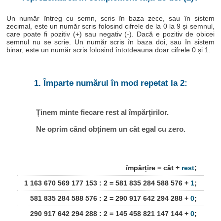
Un număr întreg cu semn, scris în baza zece, sau în sistem
zecimal, este un număr scris folosind cifrele de la 0 la 9 și semnul,
care poate fi pozitiv (+) sau negativ (-). Dacă e pozitiv de obicei
semnul nu se scrie. Un număr scris în baza doi, sau în sistem
binar, este un număr scris folosind întotdeauna doar cifrele 0 și 1.
1. Împarte numărul în mod repetat la 2:
Ținem minte fiecare rest al împărțirilor.
Ne oprim când obținem un cât egal cu zero.
împărțire = cât +
rest
;
1 163 670 569 177 153 : 2 = 581 835 284 588 576 +
1
;
581 835 284 588 576 : 2 = 290 917 642 294 288 +
0
;
290 917 642 294 288 : 2 = 145 458 821 147 144 +
0
;