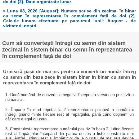
de doi (2). Date organizate lunar
» Luna 08, 2026 [August]: Numere scrise din zecimal în binar
cu semn în reprezentarea în complement față de doi (2).
Calcule lunare efectuate pe parcursul lunii: August - de
vizitatorii noștri
Cum să convertești întregi cu semn din sistem
zecimal în sistem binar cu semn în reprezentarea
în complement față de doi
Urmează pașii de mai jos pentru a converti un număr întreg
cu semn din baza zece în sistem binar în binar cu semn în
reprezentarea în complement față de doi:
1. Dacă numărul de convertit e negativ, începe cu versiunea pozitivă a
numărului.
2. Împarte în mod repetat la 2 reprezentarea pozitivă a numărului
întreg, ținând minte fiecare rest al împărțirilor, până când obținem un
cât care e egal cu zero.
3. Construiește reprezentarea numărului pozitiv în baza 2, luând fiecare
rest al împărțirilor începând din partea de jos a listei construite mai
sus. Astfel, ultimul rest al împărțirilor de la punctul de mai sus devine