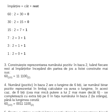
împărțire = cât +
rest
60 : 2 = 30 +
0
30 : 2 = 15 +
0
15 : 2 = 7 +
1
7 : 2 = 3 +
1
3 : 2 = 1 +
1
1 : 2 = 0 +
1
3. Construiește reprezentarea numărului pozitiv în baza 2, luând fiecare
rest al împărțirilor începând din partea de jos a listei construite mai
sus:
60
= 11 1100
(10)
(2)
4. Numărul (pozitiv) în baza 2 are o lungime de 6 biți, iar numărul binar
pozitiv reprezentat în limbaj calculator va avea o lungime, în acest
caz, de 8 biți (cea mai mică putere a lui 2 mai mare decât 6) - se
completează cu extra biți pe 0 în fața numărului în baza 2 (la stânga),
până la lungimea cerută:
60
= 0011 1100
(10)
(2)