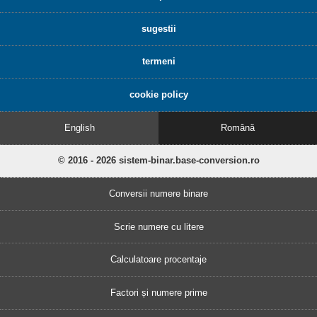
sugestii
termeni
cookie policy
English
Română
© 2016 - 2026 sistem-binar.base-conversion.ro
Conversii numere binare
Scrie numere cu litere
Calculatoare procentaje
Factori și numere prime