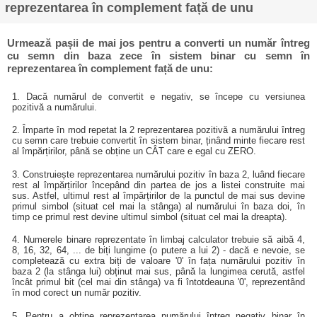
reprezentarea în complement față de unu
Urmează pașii de mai jos pentru a converti un număr întreg
cu semn din baza zece în sistem binar cu semn în
reprezentarea în complement față de unu:
1. Dacă numărul de convertit e negativ, se începe cu versiunea
pozitivă a numărului.
2. Împarte în mod repetat la 2 reprezentarea pozitivă a numărului întreg
cu semn care trebuie convertit în sistem binar, ținând minte fiecare rest
al împărțirilor, până se obține un CÂT care e egal cu ZERO.
3. Construiește reprezentarea numărului pozitiv în baza 2, luând fiecare
rest al împărțirilor începând din partea de jos a listei construite mai
sus. Astfel, ultimul rest al împărțirilor de la punctul de mai sus devine
primul simbol (situat cel mai la stânga) al numărului în baza doi, în
timp ce primul rest devine ultimul simbol (situat cel mai la dreapta).
4. Numerele binare reprezentate în limbaj calculator trebuie să aibă 4,
8, 16, 32, 64, ... de biți lungime (o putere a lui 2) - dacă e nevoie, se
completează cu extra biți de valoare '0' în fața numărului pozitiv în
baza 2 (la stânga lui) obținut mai sus, până la lungimea cerută, astfel
încât primul bit (cel mai din stânga) va fi întotdeauna '0', reprezentând
în mod corect un număr pozitiv.
5. Pentru a obține reprezentarea numărului întreg negativ binar în