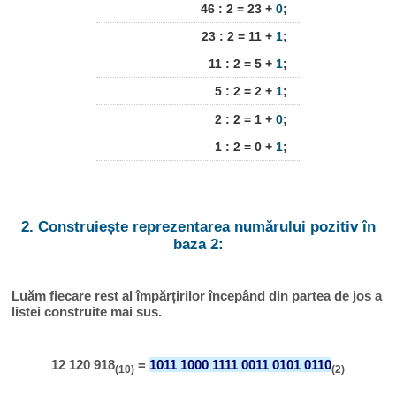
46 : 2 = 23 +
0
;
23 : 2 = 11 +
1
;
11 : 2 = 5 +
1
;
5 : 2 = 2 +
1
;
2 : 2 = 1 +
0
;
1 : 2 = 0 +
1
;
2. Construiește reprezentarea numărului pozitiv în
baza 2:
Luăm fiecare rest al împărțirilor începând din partea de jos a
listei construite mai sus.
12 120 918
=
1011 1000 1111 0011 0101 0110
(10)
(2)