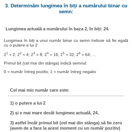
3. Determinăm lungimea în biți a numărului binar cu
semn:
Lungimea actuală a numărului în baza 2, în biți: 24.
Lungimea în biți a unui număr binar cu semn trebuie să fie egală
cu o putere a lui 2:
1
2
3
4
5
6
2
= 2; 2
= 4; 2
= 8; 2
= 16; 2
= 32; 2
= 64; ...
Primul bit (cel mai din stânga) indică semnul:
0 = număr întreg pozitiv, 1 = număr întreg negativ
Cel mai mic număr care este:
1) o putere a lui 2
2) și e mai mare decât lungimea actuală, 24,
3) astfel încât primul bit (cel mai din stânga) să fie zero
(avem de a face la acest moment cu un număr pozitiv)