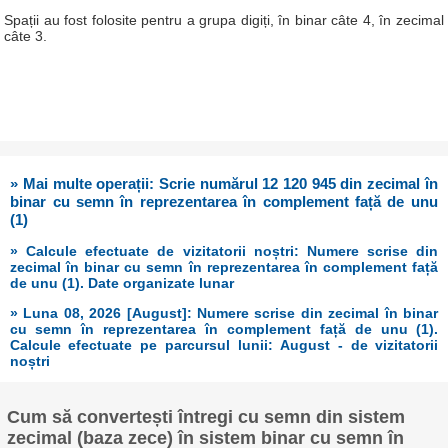
Spații au fost folosite pentru a grupa digiți, în binar câte 4, în zecimal
câte 3.
» Mai multe operații: Scrie numărul 12 120 945 din zecimal în
binar cu semn în reprezentarea în complement față de unu
(1)
» Calcule efectuate de vizitatorii noștri: Numere scrise din
zecimal în binar cu semn în reprezentarea în complement față
de unu (1). Date organizate lunar
» Luna 08, 2026 [August]: Numere scrise din zecimal în binar
cu semn în reprezentarea în complement față de unu (1).
Calcule efectuate pe parcursul lunii: August - de vizitatorii
noștri
Cum să convertești întregi cu semn din sistem
zecimal (baza zece) în sistem binar cu semn în