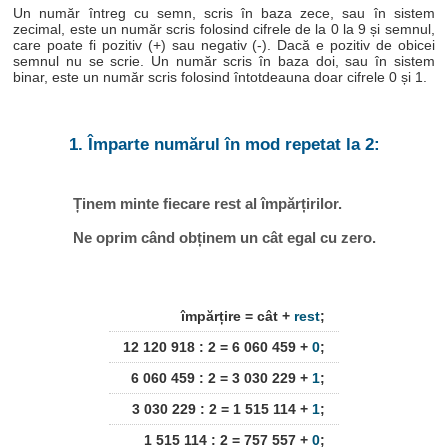
Un număr întreg cu semn, scris în baza zece, sau în sistem
zecimal, este un număr scris folosind cifrele de la 0 la 9 și semnul,
care poate fi pozitiv (+) sau negativ (-). Dacă e pozitiv de obicei
semnul nu se scrie. Un număr scris în baza doi, sau în sistem
binar, este un număr scris folosind întotdeauna doar cifrele 0 și 1.
1. Împarte numărul în mod repetat la 2:
Ținem minte fiecare rest al împărțirilor.
Ne oprim când obținem un cât egal cu zero.
împărțire = cât +
rest
;
12 120 918 : 2 = 6 060 459 +
0
;
6 060 459 : 2 = 3 030 229 +
1
;
3 030 229 : 2 = 1 515 114 +
1
;
1 515 114 : 2 = 757 557 +
0
;