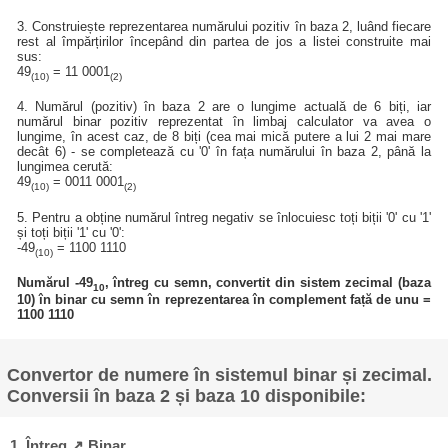
3. Construiește reprezentarea numărului pozitiv în baza 2, luând fiecare
rest al împărțirilor începând din partea de jos a listei construite mai
sus:
49
= 11 0001
(10)
(2)
4. Numărul (pozitiv) în baza 2 are o lungime actuală de 6 biți, iar
numărul binar pozitiv reprezentat în limbaj calculator va avea o
lungime, în acest caz, de 8 biți (cea mai mică putere a lui 2 mai mare
decât 6) - se completează cu '0' în fața numărului în baza 2, până la
lungimea cerută:
49
= 0011 0001
(10)
(2)
5. Pentru a obține numărul întreg negativ se înlocuiesc toți biții '0' cu '1'
și toți biții '1' cu '0':
-49
= 1100 1110
(10)
Numărul -49
, întreg cu semn, convertit din sistem zecimal (baza
10
10) în binar cu semn în reprezentarea în complement față de unu =
1100 1110
Convertor de numere în sistemul binar și zecimal.
Conversii în baza 2 și baza 10 disponibile:
1. Întreg ↗ Binar