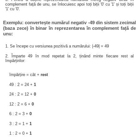
complement față de unu, se înlocuiesc apoi toți biții '0' cu '1' și toți biții
'1' cu '0'.
Exemplu: convertește numărul negativ -49 din sistem zecimal
(baza zece) în binar în reprezentarea în complement față de
unu:
1. Se începe cu versiunea pozitivă a numărului: |-49| = 49
2. Împarte 49 în mod repetat la 2, ținând minte fiecare rest al
împărțirilor:
împărțire = cât +
rest
49 : 2 = 24 +
1
24 : 2 = 12 +
0
12 : 2 = 6 +
0
6 : 2 = 3 +
0
3 : 2 = 1 +
1
1 : 2 = 0 +
1