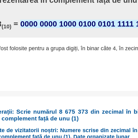
rezentarea în complement față de unu 
3
=
0000 0000 1000 0100 0101 1111 
(10)
fost folosite pentru a grupa digiți, în binar câte 4, în zeci
rații: Scrie numărul 8 675 373 din zecimal în 
n complement față de unu (1)
te de vizitatorii noștri: Numere scrise din zecimal î
complement față de unu (1). Date organizate lunar