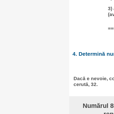
3)
(a
==
4. Determină num
Dacă e nevoie, co
cerută, 32.
Numărul 8