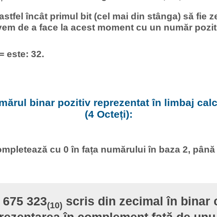
 astfel încât primul bit (cel mai din stânga) să fie z
vem de a face la acest moment cu un număr pozit
= este: 32.
ărul binar pozitiv reprezentat în limbaj calcu
(4 Octeți):
mpletează cu 0 în fața numărului în baza 2, până
 675 323
scris din zecimal în binar
(10)