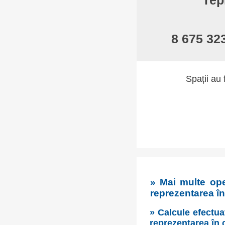
rep
8 675 32
Spații au 
» Mai multe ope
reprezentarea î
» Calcule efectua
reprezentarea în 