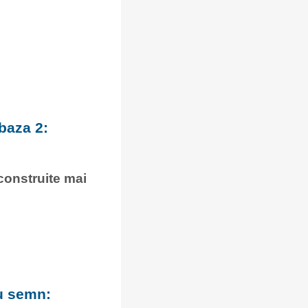
baza 2:
 construite mai
cu semn: