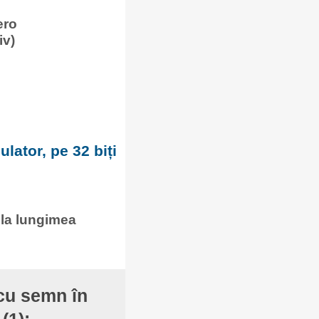
ero
iv)
lator, pe 32 biți
 la lungimea
 cu semn în