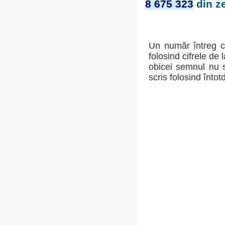
8 675 323
din ze
Un număr întreg c
folosind cifrele de 
obicei semnul nu s
scris folosind întot