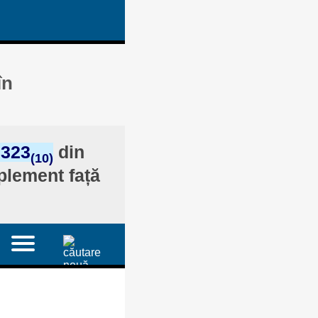
în
 323
din
(10)
plement față