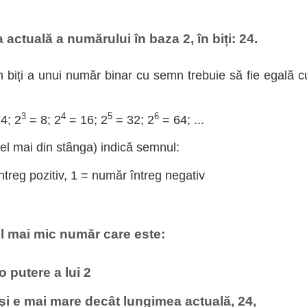
actuală a numărului în baza 2, în biți: 24.
 biți a unui număr binar cu semn trebuie să fie egală c
3
4
5
6
4; 2
= 8; 2
= 16; 2
= 32; 2
= 64; ...
cel mai din stânga) indică semnul:
treg pozitiv, 1 = număr întreg negativ
l mai mic număr care este:
 o putere a lui 2
 și e mai mare decât lungimea actuală, 24,