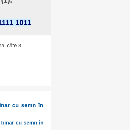
(1):
1111 1011
mal câte 3.
binar cu semn în
n binar cu semn în