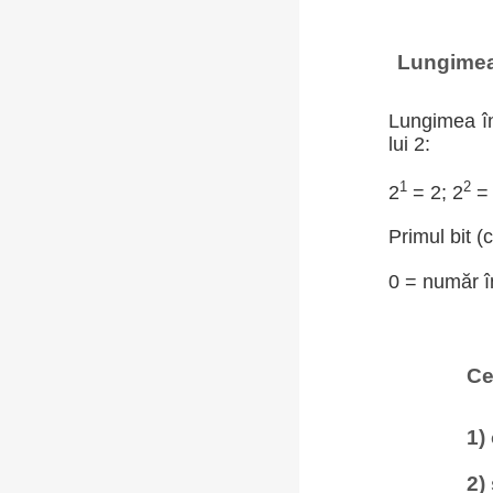
Lungimea 
Lungimea în
lui 2:
1
2
2
= 2; 2
= 
Primul bit (
0 = număr în
Ce
1)
2)