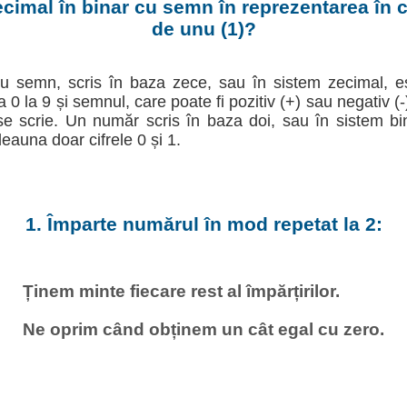
cimal în binar cu semn în reprezentarea în
de unu (1)?
u semn, scris în baza zece, sau în sistem zecimal, e
la 0 la 9 și semnul, care poate fi pozitiv (+) sau negativ (
e scrie. Un număr scris în baza doi, sau în sistem b
deauna doar cifrele 0 și 1.
1. Împarte numărul în mod repetat la 2:
Ținem minte fiecare rest al împărțirilor.
Ne oprim când obținem un cât egal cu zero.