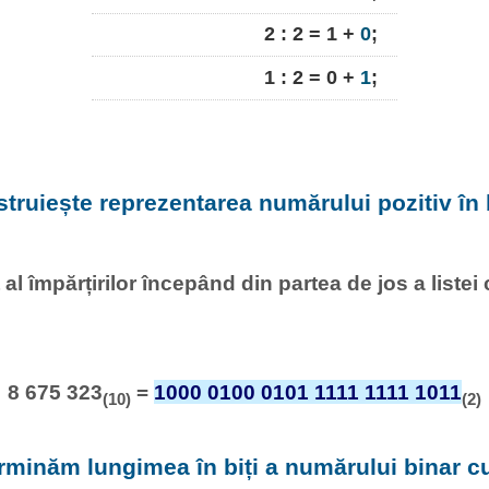
2 : 2 = 1 +
0
;
1 : 2 = 0 +
1
;
struiește reprezentarea numărului pozitiv în 
al împărțirilor începând din partea de jos a listei
8 675 323
=
1000 0100 0101 1111 1111 1011
(10)
(2)
rminăm lungimea în biți a numărului binar 