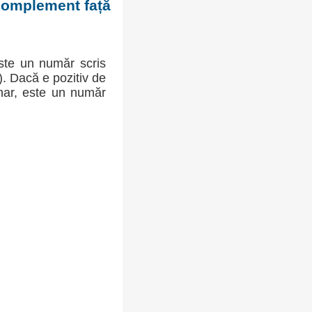
 complement față
ste un număr scris
-). Dacă e pozitiv de
inar, este un număr