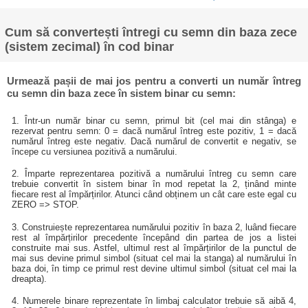
Cum să convertești întregi cu semn din baza zece
(sistem zecimal) în cod binar
Urmează pașii de mai jos pentru a converti un număr întreg
cu semn din baza zece în sistem binar cu semn:
1. Într-un număr binar cu semn, primul bit (cel mai din stânga) e
rezervat pentru semn: 0 = dacă numărul întreg este pozitiv, 1 = dacă
numărul întreg este negativ. Dacă numărul de convertit e negativ, se
începe cu versiunea pozitivă a numărului.
2. Împarte reprezentarea pozitivă a numărului întreg cu semn care
trebuie convertit în sistem binar în mod repetat la 2, ținând minte
fiecare rest al împărțirilor. Atunci când obținem un cât care este egal cu
ZERO => STOP.
3. Construiește reprezentarea numărului pozitiv în baza 2, luând fiecare
rest al împărțirilor precedente începând din partea de jos a listei
construite mai sus. Astfel, ultimul rest al împărțirilor de la punctul de
mai sus devine primul simbol (situat cel mai la stanga) al numărului în
baza doi, în timp ce primul rest devine ultimul simbol (situat cel mai la
dreapta).
4. Numerele binare reprezentate în limbaj calculator trebuie să aibă 4,