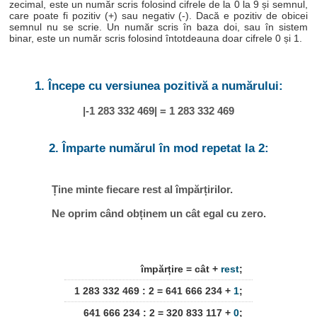
zecimal, este un număr scris folosind cifrele de la 0 la 9 și semnul,
care poate fi pozitiv (+) sau negativ (-). Dacă e pozitiv de obicei
semnul nu se scrie. Un număr scris în baza doi, sau în sistem
binar, este un număr scris folosind întotdeauna doar cifrele 0 și 1.
1. Începe cu versiunea pozitivă a numărului:
|-1 283 332 469| = 1 283 332 469
2. Împarte numărul în mod repetat la 2:
Ține minte fiecare rest al împărțirilor.
Ne oprim când obținem un cât egal cu zero.
împărțire = cât +
rest
;
1 283 332 469 : 2 = 641 666 234 +
1
;
641 666 234 : 2 = 320 833 117 +
0
;