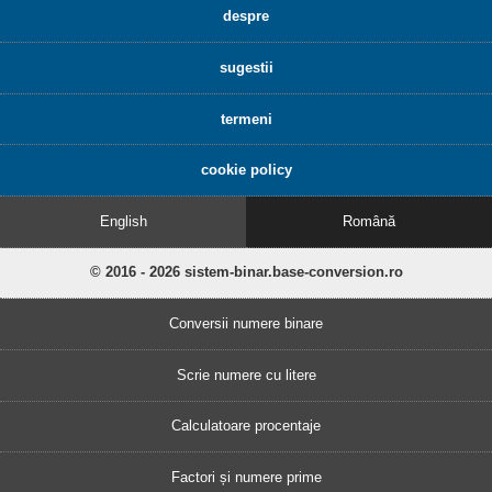
despre
sugestii
termeni
cookie policy
English
Română
© 2016 - 2026 sistem-binar.base-conversion.ro
Conversii numere binare
Scrie numere cu litere
Calculatoare procentaje
Factori și numere prime