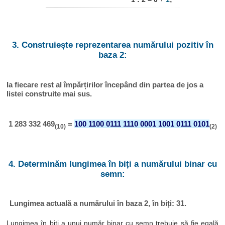
3. Construiește reprezentarea numărului pozitiv în
baza 2:
Ia fiecare rest al împărțirilor începând din partea de jos a
listei construite mai sus.
1 283 332 469
=
100 1100 0111 1110 0001 1001 0111 0101
(10)
(2)
4. Determinăm lungimea în biți a numărului binar cu
semn:
Lungimea actuală a numărului în baza 2, în biți: 31.
Lungimea în biți a unui număr binar cu semn trebuie să fie egală