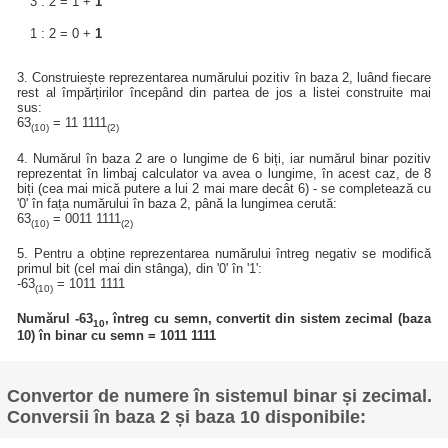
3 : 2 = 1 +
1
1 : 2 = 0 +
1
3. Construiește reprezentarea numărului pozitiv în baza 2, luând fiecare
rest al împărțirilor începând din partea de jos a listei construite mai
sus:
63
= 11 1111
(10)
(2)
4. Numărul în baza 2 are o lungime de 6 biți, iar numărul binar pozitiv
reprezentat în limbaj calculator va avea o lungime, în acest caz, de 8
biți (cea mai mică putere a lui 2 mai mare decât 6) - se completează cu
'0' în fața numărului în baza 2, până la lungimea cerută:
63
= 0011 1111
(10)
(2)
5. Pentru a obține reprezentarea numărului întreg negativ se modifică
primul bit (cel mai din stânga), din '0' în '1':
-63
= 1011 1111
(10)
Numărul -63
, întreg cu semn, convertit din sistem zecimal (baza
10
10) în binar cu semn = 1011 1111
Convertor de numere în sistemul binar și zecimal.
Conversii în baza 2 și baza 10 disponibile: