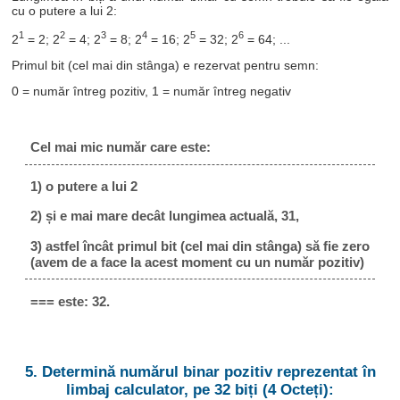
cu o putere a lui 2:
1
2
3
4
5
6
2
= 2; 2
= 4; 2
= 8; 2
= 16; 2
= 32; 2
= 64; ...
Primul bit (cel mai din stânga) e rezervat pentru semn:
0 = număr întreg pozitiv, 1 = număr întreg negativ
Cel mai mic număr care este:
1) o putere a lui 2
2) și e mai mare decât lungimea actuală, 31,
3) astfel încât primul bit (cel mai din stânga) să fie zero
(avem de a face la acest moment cu un număr pozitiv)
=== este: 32.
5. Determină numărul binar pozitiv reprezentat în
limbaj calculator, pe 32 biți (4 Octeți):