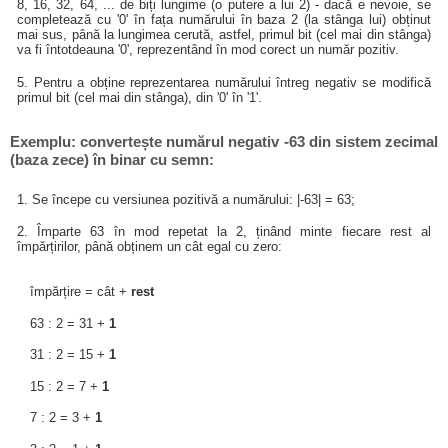
8, 16, 32, 64, ... de biți lungime (o putere a lui 2) - dacă e nevoie, se
completează cu '0' în fața numărului în baza 2 (la stânga lui) obținut
mai sus, până la lungimea cerută, astfel, primul bit (cel mai din stânga)
va fi întotdeauna '0', reprezentând în mod corect un număr pozitiv.
5. Pentru a obține reprezentarea numărului întreg negativ se modifică
primul bit (cel mai din stânga), din '0' în '1'.
Exemplu: convertește numărul negativ -63 din sistem zecimal
(baza zece) în binar cu semn:
1. Se începe cu versiunea pozitivă a numărului: |-63| = 63;
2. Împarte 63 în mod repetat la 2, ținând minte fiecare rest al
împărțirilor, până obținem un cât egal cu zero:
împărțire = cât +
rest
63 : 2 = 31 +
1
31 : 2 = 15 +
1
15 : 2 = 7 +
1
7 : 2 = 3 +
1