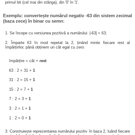
primul bit (cel mai din stânga), din '0' în '1'.
Exemplu: convertește numărul negativ -63 din sistem zecimal
(baza zece) în binar cu semn:
1. Se începe cu versiunea pozitivă a numărului: |-63| = 63;
2. Împarte 63 în mod repetat la 2, ținând minte fiecare rest al
împărțirilor, până obținem un cât egal cu zero:
împărțire = cât +
rest
63 : 2 = 31 +
1
31 : 2 = 15 +
1
15 : 2 = 7 +
1
7 : 2 = 3 +
1
3 : 2 = 1 +
1
1 : 2 = 0 +
1
3. Construiește reprezentarea numărului pozitiv în baza 2, luând fiecare