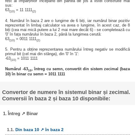
rest al împărțirilor începând din partea de jos a listei construite mai
sus:
63
= 11 1111
(10)
(2)
4. Numărul în baza 2 are o lungime de 6 biți, iar numărul binar pozitiv
reprezentat în limbaj calculator va avea o lungime, în acest caz, de 8
biți (cea mai mică putere a lui 2 mai mare decât 6) - se completează cu
'0' în fața numărului în baza 2, până la lungimea cerută:
63
= 0011 1111
(10)
(2)
5. Pentru a obține reprezentarea numărului întreg negativ se modifică
primul bit (cel mai din stânga), din '0' în '1':
-63
= 1011 1111
(10)
Numărul -63
, întreg cu semn, convertit din sistem zecimal (baza
10
10) în binar cu semn = 1011 1111
Convertor de numere în sistemul binar și zecimal.
Conversii în baza 2 și baza 10 disponibile:
1. Întreg ↗ Binar
1.1.
Din baza 10 ↗ în baza 2