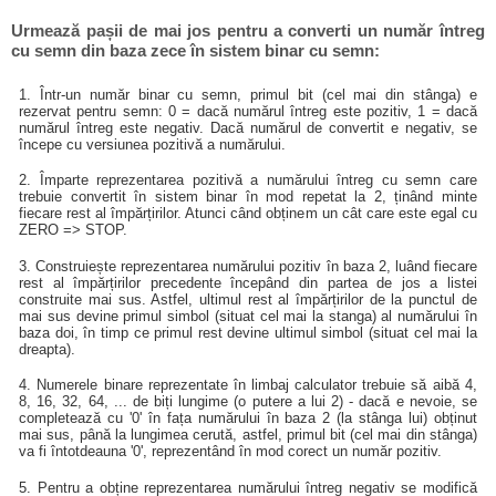
Urmează pașii de mai jos pentru a converti un număr întreg
cu semn din baza zece în sistem binar cu semn:
1. Într-un număr binar cu semn, primul bit (cel mai din stânga) e
rezervat pentru semn: 0 = dacă numărul întreg este pozitiv, 1 = dacă
numărul întreg este negativ. Dacă numărul de convertit e negativ, se
începe cu versiunea pozitivă a numărului.
2. Împarte reprezentarea pozitivă a numărului întreg cu semn care
trebuie convertit în sistem binar în mod repetat la 2, ținând minte
fiecare rest al împărțirilor. Atunci când obținem un cât care este egal cu
ZERO => STOP.
3. Construiește reprezentarea numărului pozitiv în baza 2, luând fiecare
rest al împărțirilor precedente începând din partea de jos a listei
construite mai sus. Astfel, ultimul rest al împărțirilor de la punctul de
mai sus devine primul simbol (situat cel mai la stanga) al numărului în
baza doi, în timp ce primul rest devine ultimul simbol (situat cel mai la
dreapta).
4. Numerele binare reprezentate în limbaj calculator trebuie să aibă 4,
8, 16, 32, 64, ... de biți lungime (o putere a lui 2) - dacă e nevoie, se
completează cu '0' în fața numărului în baza 2 (la stânga lui) obținut
mai sus, până la lungimea cerută, astfel, primul bit (cel mai din stânga)
va fi întotdeauna '0', reprezentând în mod corect un număr pozitiv.
5. Pentru a obține reprezentarea numărului întreg negativ se modifică