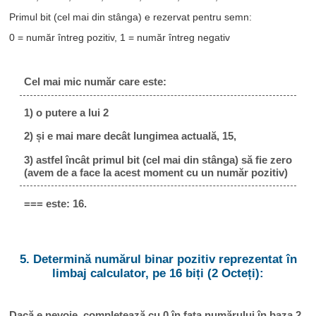
Primul bit (cel mai din stânga) e rezervat pentru semn:
0 = număr întreg pozitiv, 1 = număr întreg negativ
Cel mai mic număr care este:
1) o putere a lui 2
2) și e mai mare decât lungimea actuală, 15,
3) astfel încât primul bit (cel mai din stânga) să fie zero
(avem de a face la acest moment cu un număr pozitiv)
=== este: 16.
5. Determină numărul binar pozitiv reprezentat în
limbaj calculator, pe 16 biți (2 Octeți):
Dacă e nevoie, completează cu 0 în fața numărului în baza 2,