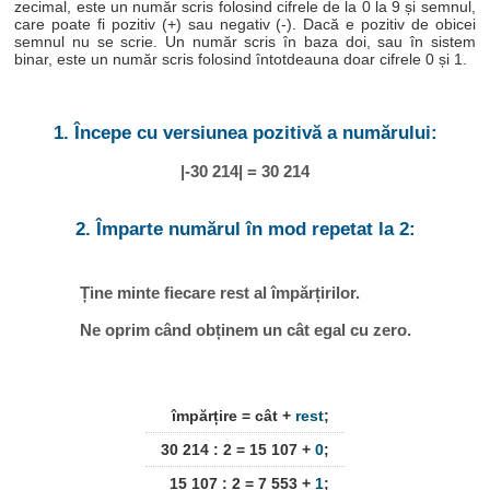
zecimal, este un număr scris folosind cifrele de la 0 la 9 și semnul,
care poate fi pozitiv (+) sau negativ (-). Dacă e pozitiv de obicei
semnul nu se scrie. Un număr scris în baza doi, sau în sistem
binar, este un număr scris folosind întotdeauna doar cifrele 0 și 1.
1. Începe cu versiunea pozitivă a numărului:
|-30 214| = 30 214
2. Împarte numărul în mod repetat la 2:
Ține minte fiecare rest al împărțirilor.
Ne oprim când obținem un cât egal cu zero.
împărțire = cât +
rest
;
30 214 : 2 = 15 107 +
0
;
15 107 : 2 = 7 553 +
1
;