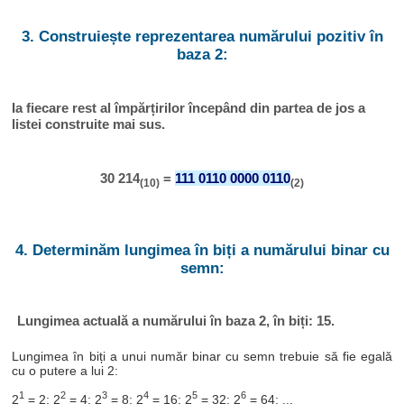
3. Construiește reprezentarea numărului pozitiv în
baza 2:
Ia fiecare rest al împărțirilor începând din partea de jos a
listei construite mai sus.
30 214
=
111 0110 0000 0110
(10)
(2)
4. Determinăm lungimea în biți a numărului binar cu
semn:
Lungimea actuală a numărului în baza 2, în biți: 15.
Lungimea în biți a unui număr binar cu semn trebuie să fie egală
cu o putere a lui 2:
1
2
3
4
5
6
2
= 2; 2
= 4; 2
= 8; 2
= 16; 2
= 32; 2
= 64; ...