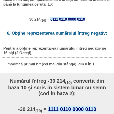
până la lungimea cerută, 16:
30 214
=
0111 0110 0000 0110
(10)
6. Obține reprezentarea numărului întreg negativ:
Pentru a obține reprezentarea numărului întreg negativ pe
16 biți (2 Octeți),
... modifică primul bit (cel mai din stânga), din 0 în 1...
Numărul întreg -30 214
convertit din
(10)
baza 10 și scris în sistem binar cu semn
(cod în baza 2):
-30 214
=
1111 0110 0000 0110
(10)