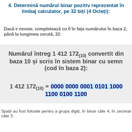
4. Determină numărul binar pozitiv reprezentat în
limbaj calculator, pe 32 biți (4 Octeți):
Dacă e nevoie, completează cu 0 în fața numărului în baza 2,
până la lungimea cerută, 32:
Numărul întreg 1 412 172
convertit din
(10)
baza 10 și scris în sistem binar cu semn
(cod în baza 2):
1 412 172
=
0000 0000 0001 0101 1000
(10)
1100 0100 1100
Spații au fost folosite pentru a grupa digiți, în binar câte 4, în zecimal
câte 3.