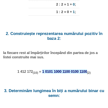
2 : 2 = 1 +
0
;
1 : 2 = 0 +
1
;
2. Construiește reprezentarea numărului pozitiv în
baza 2:
Ia fiecare rest al împărțirilor începând din partea de jos a
listei construite mai sus.
1 412 172
=
1 0101 1000 1100 0100 1100
(10)
(2)
3. Determinăm lungimea în biți a numărului binar cu
semn: