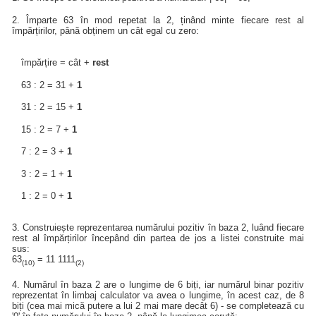
2. Împarte 63 în mod repetat la 2, ținând minte fiecare rest al
împărțirilor, până obținem un cât egal cu zero:
împărțire = cât +
rest
63 : 2 = 31 +
1
31 : 2 = 15 +
1
15 : 2 = 7 +
1
7 : 2 = 3 +
1
3 : 2 = 1 +
1
1 : 2 = 0 +
1
3. Construiește reprezentarea numărului pozitiv în baza 2, luând fiecare
rest al împărțirilor începând din partea de jos a listei construite mai
sus:
63
= 11 1111
(10)
(2)
4. Numărul în baza 2 are o lungime de 6 biți, iar numărul binar pozitiv
reprezentat în limbaj calculator va avea o lungime, în acest caz, de 8
biți (cea mai mică putere a lui 2 mai mare decât 6) - se completează cu