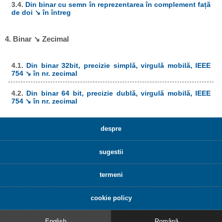
3.4.
Din binar cu semn în reprezentarea în complement față
de doi ↘ în întreg
4. Binar ↘ Zecimal
4.1.
Din binar 32bit, precizie simplă, virgulă mobilă, IEEE
754 ↘ în nr. zecimal
4.2.
Din binar 64 bit, precizie dublă, virgulă mobilă, IEEE
754 ↘ în nr. zecimal
despre
sugestii
termeni
cookie policy
English
Română