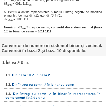
'0' în fața numărului în baza 2, până la lungimea cerută:
63
= 0011 1111
(10)
(2)
5. Pentru a obține reprezentarea numărului întreg negativ se modifică
primul bit (cel mai din stânga), din '0' în '1':
-63
= 1011 1111
(10)
Numărul -63
, întreg cu semn, convertit din sistem zecimal (baza
10
10) în binar cu semn = 1011 1111
Convertor de numere în sistemul binar și zecimal.
Conversii în baza 2 și baza 10 disponibile:
1. Întreg ↗ Binar
1.1.
Din baza 10 ↗ în baza 2
1.2.
Din întreg cu semn ↗ în binar cu semn
1.3.
Din întreg cu semn ↗ în binar în representarea în
complement față de unu