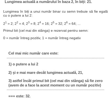
Lungimea actuală a numărului în baza 2, în biți: 21.
Lungimea în biți a unui număr binar cu semn trebuie să fie egală
cu o putere a lui 2:
1
2
3
4
5
6
2
= 2; 2
= 4; 2
= 8; 2
= 16; 2
= 32; 2
= 64; ...
Primul bit (cel mai din stânga) e rezervat pentru semn:
0 = număr întreg pozitiv, 1 = număr întreg negativ
Cel mai mic număr care este:
1) o putere a lui 2
2) și e mai mare decât lungimea actuală, 21,
3) astfel încât primul bit (cel mai din stânga) să fie zero
(avem de a face la acest moment cu un număr pozitiv)
=== este: 32.