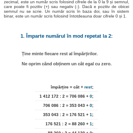
zecimal, este un număr scris folosind cifrele de la 0 la 9 și semnul,
care poate fi pozitiv (+) sau negativ (-). Dacă e pozitiv de obicei
semnul nu se scrie. Un număr scris în baza doi, sau în sistem
binar, este un număr scris folosind întotdeauna doar cifrele 0 și 1.
1. Împarte numărul în mod repetat la 2:
Ține minte fiecare rest al împărțirilor.
Ne oprim când obținem un cât egal cu zero.
împărțire = cât +
rest
;
1 412 172 : 2 = 706 086 +
0
;
706 086 : 2 = 353 043 +
0
;
353 043 : 2 = 176 521 +
1
;
176 521 : 2 = 88 260 +
1
;