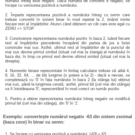
numărul întreg este negativ. Dacă numărul de convertit e negativ, se
începe cu versiunea pozitivă a numărului.
2. Împarte reprezentarea pozitivă a numărului întreg cu semn care
trebuie convertit în sistem binar în mod repetat la 2, ținând minte
fiecare rest al împărțirilor. Atunci când obținem un cât care este egal cu
ZERO => STOP.
3. Construiește reprezentarea numărului pozitiv în baza 2, luând fiecare
rest al împărțirilor precedente începând din partea de jos a listei
construite mai sus. Astfel, ultimul rest al împărțirilor de la punctul de
mai sus devine primul simbol (situat cel mai la stanga) al numărului în
baza doi, în timp ce primul rest devine ultimul simbol (situat cel mai la
dreapta).
4. Numerele binare reprezentate în limbaj calculator trebuie să aibă 4,
8, 16, 32, 64, ... de biți lungime (o putere a lui 2) - dacă e nevoie, se
completează cu '0' în fața numărului în baza 2 (la stânga lui) obținut
mai sus, până la lungimea cerută, astfel, primul bit (cel mai din stânga)
va fi întotdeauna '0', reprezentând în mod corect un număr pozitiv.
5. Pentru a obține reprezentarea numărului întreg negativ se modifică
primul bit (cel mai din stânga), din '0' în '1'.
Exemplu: convertește numărul negativ -63 din sistem zecimal
(baza zece) în binar cu semn:
1. Se începe cu versiunea pozitivă a numărului: |-63| = 63;