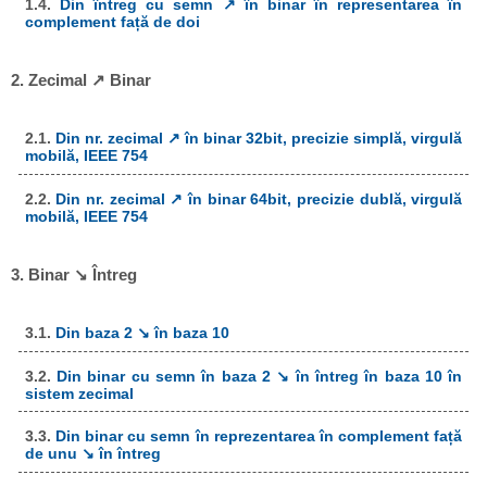
1.4.
Din întreg cu semn ↗ în binar în representarea în
complement față de doi
2. Zecimal ↗ Binar
2.1.
Din nr. zecimal ↗ în binar 32bit, precizie simplă, virgulă
mobilă, IEEE 754
2.2.
Din nr. zecimal ↗ în binar 64bit, precizie dublă, virgulă
mobilă, IEEE 754
3. Binar ↘ Întreg
3.1.
Din baza 2 ↘ în baza 10
3.2.
Din binar cu semn în baza 2 ↘ în întreg în baza 10 în
sistem zecimal
3.3.
Din binar cu semn în reprezentarea în complement față
de unu ↘ în întreg