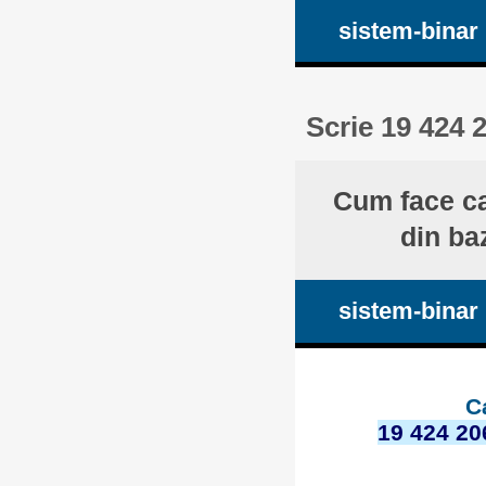
sistem-binar
Scrie 19 424 
Cum face ca
din ba
sistem-binar
C
19 424 20