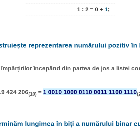
1 : 2 = 0 +
1
;
struiește reprezentarea numărului pozitiv în 
l împărțirilor începând din partea de jos a listei c
19 424 206
=
1 0010 1000 0110 0011 1100 1110
(10)
(
rminăm lungimea în biți a numărului binar 