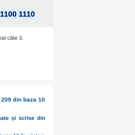
 1100 1110
mal câte 3.
4 209 din baza 10
mate și scrise din
r