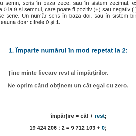
u semn, scris în baza zece, sau în sistem zecimal, e
la 0 la 9 și semnul, care poate fi pozitiv (+) sau negativ (
e scrie. Un număr scris în baza doi, sau în sistem b
deauna doar cifrele 0 și 1.
1. Împarte numărul în mod repetat la 2:
Ține minte fiecare rest al împărțirilor.
Ne oprim când obținem un cât egal cu zero.
împărțire = cât +
rest
;
19 424 206 : 2 = 9 712 103 +
0
;