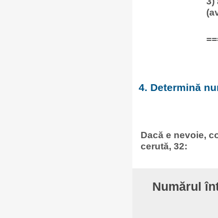
3)
(a
==
4. Determină num
Dacă e nevoie, co
cerută, 32:
Numărul în