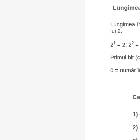
Lungimea 
Lungimea în
lui 2:
1
2
2
= 2; 2
= 
Primul bit (
0 = număr în
Ce
1)
2)