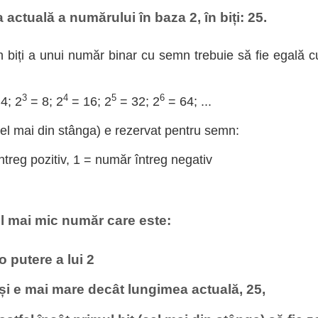
actuală a numărului în baza 2, în biți: 25.
 biți a unui număr binar cu semn trebuie să fie egală c
3
4
5
6
4; 2
= 8; 2
= 16; 2
= 32; 2
= 64; ...
cel mai din stânga) e rezervat pentru semn:
treg pozitiv, 1 = număr întreg negativ
l mai mic număr care este:
 o putere a lui 2
 și e mai mare decât lungimea actuală, 25,