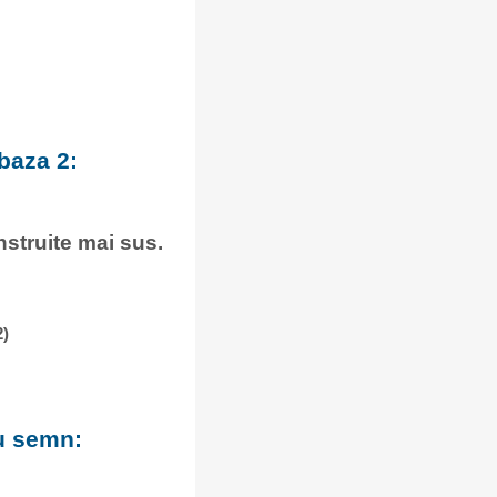
baza 2:
onstruite mai sus.
2)
cu semn: