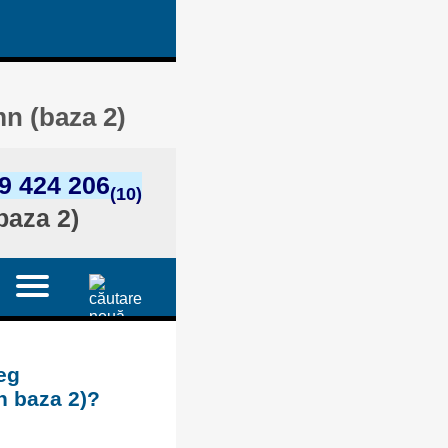
mn (baza 2)
9 424 206
(10)
baza 2)
eg
n baza 2)?