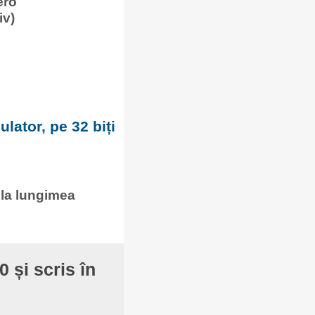
ero
iv)
lator, pe 32 biți
 la lungimea
 și scris în