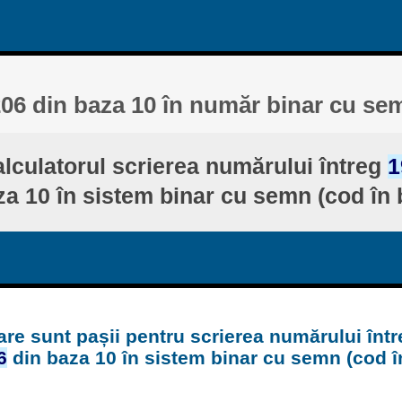
206 din baza 10 în număr binar cu se
lculatorul scrierea numărului întreg
1
za 10 în sistem binar cu semn (cod în 
are sunt pașii pentru scrierea numărului într
6
din baza 10 în sistem binar cu semn (cod î