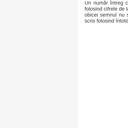
Un număr întreg c
folosind cifrele de 
obicei semnul nu s
scris folosind întot