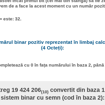
 astfel încât primul bit (cel mai din stânga) să fie z
vem de a face la acest moment cu un număr pozit
= este: 32.
ărul binar pozitiv reprezentat în limbaj calcu
(4 Octeți):
mpletează cu 0 în fața numărului în baza 2, până
treg 19 424 206
convertit din baza 10
(10)
sistem binar cu semn (cod în baza 2):