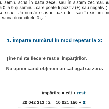
u semn, scris în baza zece, sau în sistem zecimal, e
la 0 la 9 și semnul, care poate fi pozitiv (+) sau negativ (
e scrie. Un număr scris în baza doi, sau în sistem b
deauna doar cifrele 0 și 1.
1. Împarte numărul în mod repetat la 2:
Ține minte fiecare rest al împărțirilor.
Ne oprim când obținem un cât egal cu zero.
împărțire = cât +
rest
;
20 042 312 : 2 = 10 021 156 +
0
;