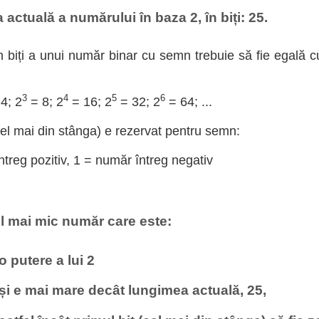
actuală a numărului în baza 2, în biți: 25.
 biți a unui număr binar cu semn trebuie să fie egală c
3
4
5
6
4; 2
= 8; 2
= 16; 2
= 32; 2
= 64; ...
cel mai din stânga) e rezervat pentru semn:
treg pozitiv, 1 = număr întreg negativ
l mai mic număr care este:
 o putere a lui 2
 și e mai mare decât lungimea actuală, 25,