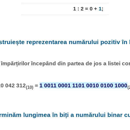
1 : 2 = 0 +
1
;
struiește reprezentarea numărului pozitiv în 
l împărțirilor începând din partea de jos a listei c
20 042 312
=
1 0011 0001 1101 0010 0100 1000
(10)
(
rminăm lungimea în biți a numărului binar 