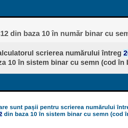
312 din baza 10 în număr binar cu se
lculatorul scrierea numărului întreg
2
za 10 în sistem binar cu semn (cod în 
are sunt pașii pentru scrierea numărului într
2
din baza 10 în sistem binar cu semn (cod î