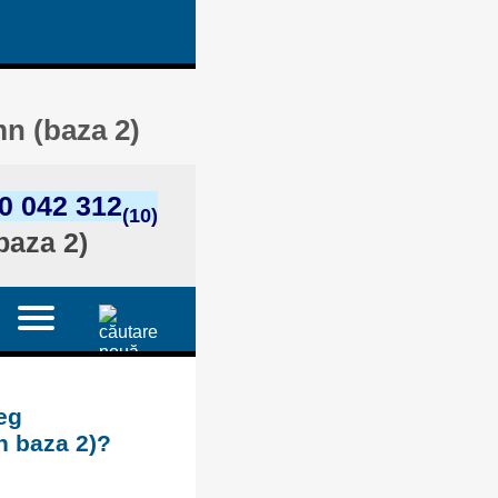
mn (baza 2)
0 042 312
(10)
baza 2)
eg
n baza 2)?