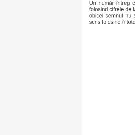
Un număr întreg c
folosind cifrele de 
obicei semnul nu s
scris folosind întot