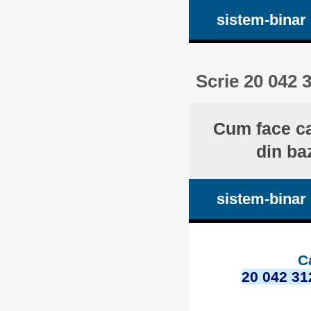
sistem-binar
Scrie 20 042 
Cum face ca
din ba
sistem-binar
C
20 042 31