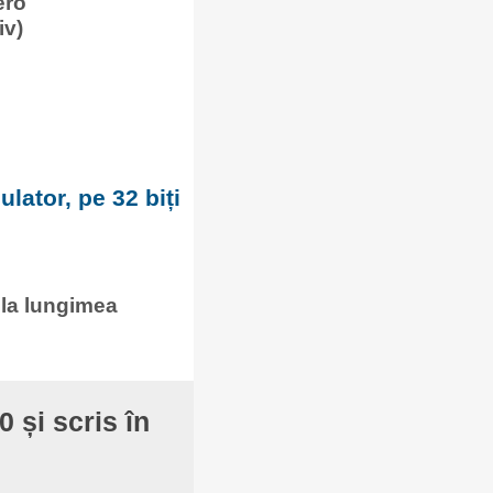
ero
iv)
lator, pe 32 biți
 la lungimea
 și scris în