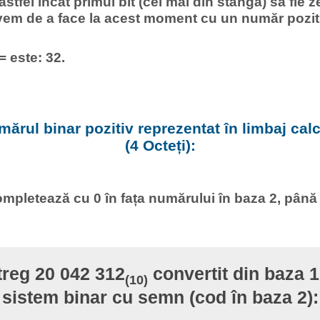
 astfel încât primul bit (cel mai din stânga) să fie z
vem de a face la acest moment cu un număr pozit
= este: 32.
ărul binar pozitiv reprezentat în limbaj calcu
(4 Octeți):
mpletează cu 0 în fața numărului în baza 2, până
treg 20 042 312
convertit din baza 10
(10)
sistem binar cu semn (cod în baza 2):