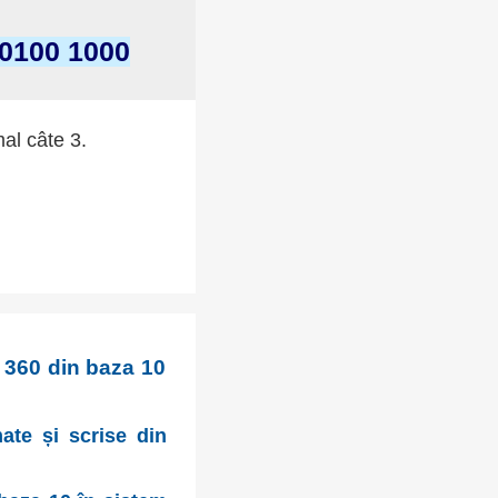
 0100 1000
mal câte 3.
2 360 din baza 10
mate și scrise din
r