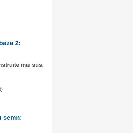
baza 2:
onstruite mai sus.
2)
cu semn: