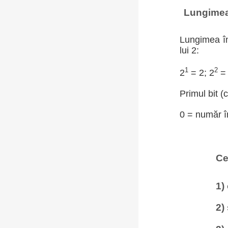
Lungimea 
Lungimea în
lui 2:
1
2
2
= 2; 2
= 
Primul bit (
0 = număr în
Ce
1)
2)