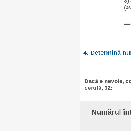
3)
(a
==
4. Determină num
Dacă e nevoie, co
cerută, 32:
Numărul în