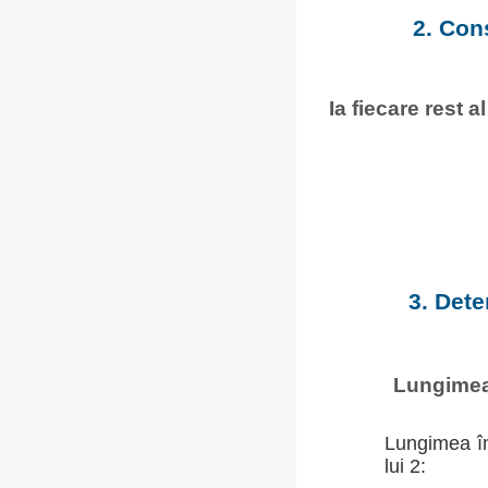
2. Con
Ia fiecare rest a
3. Dete
Lungimea 
Lungimea în
lui 2: