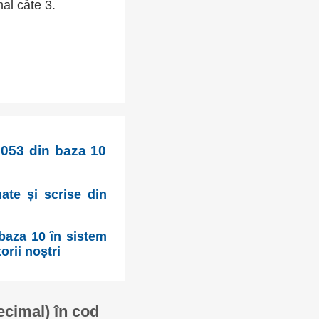
mal câte 3.
2 053 din baza 10
mate și scrise din
r
 baza 10 în sistem
orii noștri
ecimal) în cod