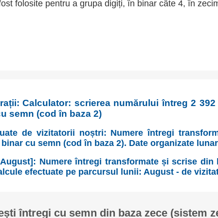
fost folosite pentru a grupa digiți, în binar câte 4, în zeci
ații: Calculator: scrierea numărului întreg 2 39
cu semn (cod în baza 2)
uate de vizitatorii noștri: Numere întregi transfor
 binar cu semn (cod în baza 2). Date organizate luna
August]: Numere întregi transformate și scrise din
cule efectuate pe parcursul lunii: August - de vizitat
ști întregi cu semn din baza zece (sistem z