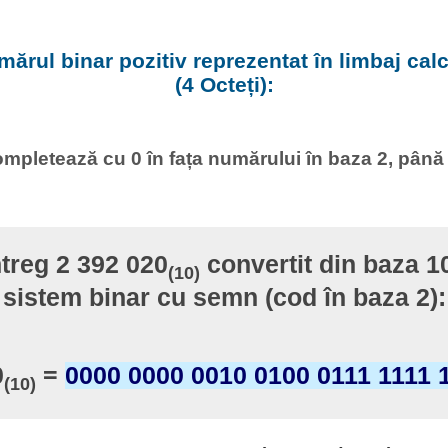
ărul binar pozitiv reprezentat în limbaj calcu
(4 Octeți):
mpletează cu 0 în fața numărului în baza 2, până
treg 2 392 020
convertit din baza 10
(10)
sistem binar cu semn (cod în baza 2):
0
=
0000 0000 0010 0100 0111 1111 
(10)