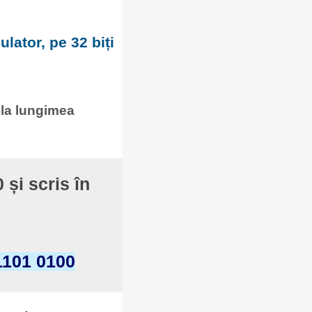
lator, pe 32 biți
 la lungimea
 și scris în
1101 0100