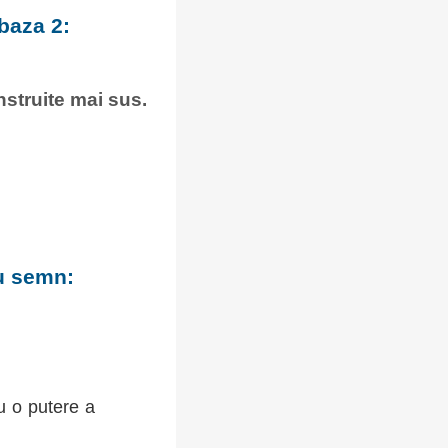
baza 2:
onstruite mai sus.
cu semn:
u o putere a