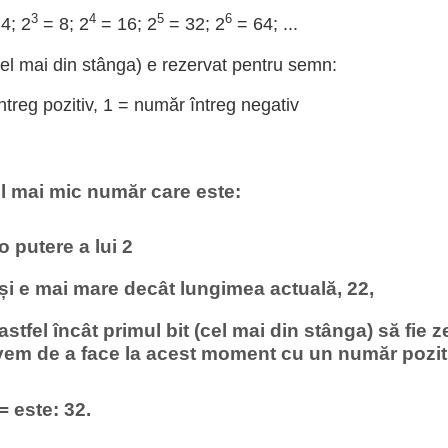
3
4
5
6
4; 2
= 8; 2
= 16; 2
= 32; 2
= 64; ...
cel mai din stânga) e rezervat pentru semn:
treg pozitiv, 1 = număr întreg negativ
l mai mic număr care este:
 o putere a lui 2
 și e mai mare decât lungimea actuală, 22,
 astfel încât primul bit (cel mai din stânga) să fie z
vem de a face la acest moment cu un număr pozit
= este: 32.