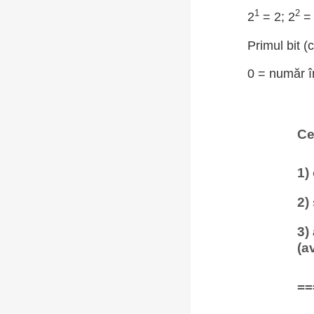
1
2
2
= 2; 2
= 
Primul bit (
0 = număr în
Ce
1)
2)
3)
(a
==