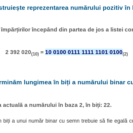
struiește reprezentarea numărului pozitiv în 
l împărțirilor începând din partea de jos a listei c
2 392 020
=
10 0100 0111 1111 1101 0100
(10)
(2)
rminăm lungimea în biți a numărului binar 
actuală a numărului în baza 2, în biți: 22.
 biți a unui număr binar cu semn trebuie să fie egală c