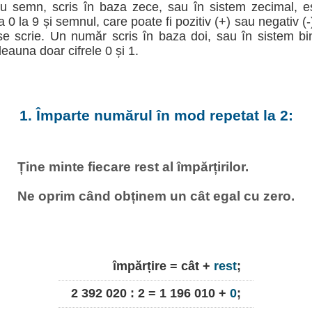
u semn, scris în baza zece, sau în sistem zecimal, e
la 0 la 9 și semnul, care poate fi pozitiv (+) sau negativ (
e scrie. Un număr scris în baza doi, sau în sistem b
deauna doar cifrele 0 și 1.
1. Împarte numărul în mod repetat la 2:
Ține minte fiecare rest al împărțirilor.
Ne oprim când obținem un cât egal cu zero.
împărțire = cât +
rest
;
2 392 020 : 2 = 1 196 010 +
0
;