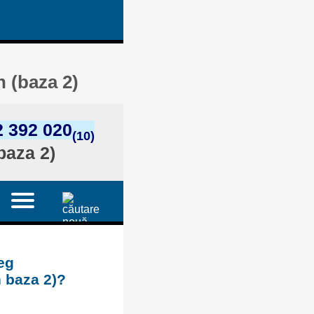
n (baza 2)
2 392 020
(10)
baza 2)
eg
n baza 2)?