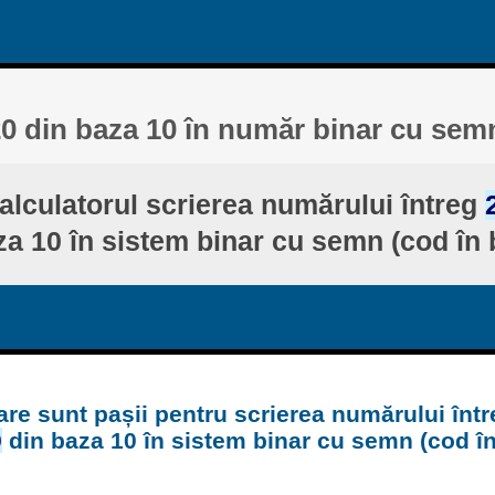
20 din baza 10 în număr binar cu sem
lculatorul scrierea numărului întreg
za 10 în sistem binar cu semn (cod în 
are sunt pașii pentru scrierea numărului într
0
din baza 10 în sistem binar cu semn (cod î