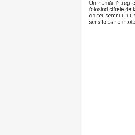
Un număr întreg c
folosind cifrele de 
obicei semnul nu s
scris folosind întot