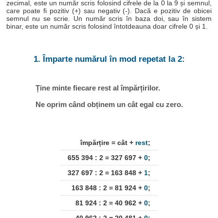
zecimal, este un număr scris folosind cifrele de la 0 la 9 și semnul,
care poate fi pozitiv (+) sau negativ (-). Dacă e pozitiv de obicei
semnul nu se scrie. Un număr scris în baza doi, sau în sistem
binar, este un număr scris folosind întotdeauna doar cifrele 0 și 1.
1. Împarte numărul în mod repetat la 2:
Ține minte fiecare rest al împărțirilor.
Ne oprim când obținem un cât egal cu zero.
împărțire = cât +
rest
;
655 394 : 2 = 327 697 +
0
;
327 697 : 2 = 163 848 +
1
;
163 848 : 2 = 81 924 +
0
;
81 924 : 2 = 40 962 +
0
;