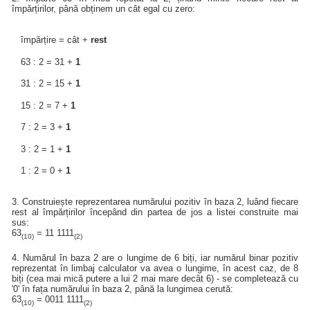
împărțirilor, până obținem un cât egal cu zero:
împărțire = cât +
rest
63 : 2 = 31 +
1
31 : 2 = 15 +
1
15 : 2 = 7 +
1
7 : 2 = 3 +
1
3 : 2 = 1 +
1
1 : 2 = 0 +
1
3. Construiește reprezentarea numărului pozitiv în baza 2, luând fiecare
rest al împărțirilor începând din partea de jos a listei construite mai
sus:
63
= 11 1111
(10)
(2)
4. Numărul în baza 2 are o lungime de 6 biți, iar numărul binar pozitiv
reprezentat în limbaj calculator va avea o lungime, în acest caz, de 8
biți (cea mai mică putere a lui 2 mai mare decât 6) - se completează cu
'0' în fața numărului în baza 2, până la lungimea cerută:
63
= 0011 1111
(10)
(2)