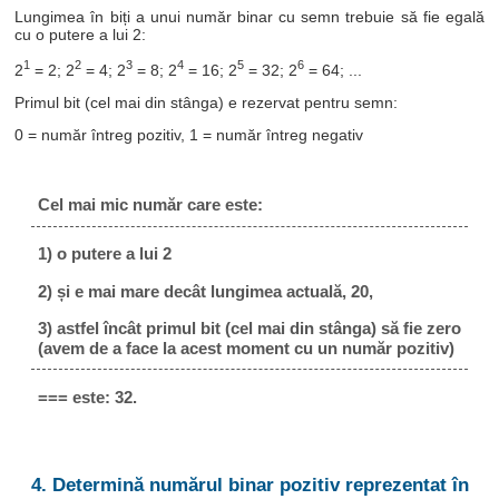
Lungimea în biți a unui număr binar cu semn trebuie să fie egală
cu o putere a lui 2:
1
2
3
4
5
6
2
= 2; 2
= 4; 2
= 8; 2
= 16; 2
= 32; 2
= 64; ...
Primul bit (cel mai din stânga) e rezervat pentru semn:
0 = număr întreg pozitiv, 1 = număr întreg negativ
Cel mai mic număr care este:
1) o putere a lui 2
2) și e mai mare decât lungimea actuală, 20,
3) astfel încât primul bit (cel mai din stânga) să fie zero
(avem de a face la acest moment cu un număr pozitiv)
=== este: 32.
4. Determină numărul binar pozitiv reprezentat în