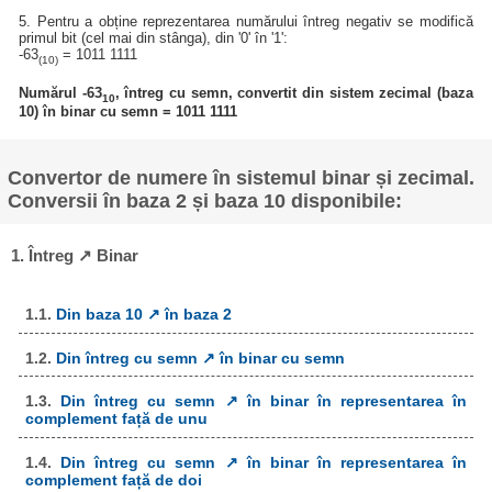
5. Pentru a obține reprezentarea numărului întreg negativ se modifică
primul bit (cel mai din stânga), din '0' în '1':
-63
= 1011 1111
(10)
Numărul -63
, întreg cu semn, convertit din sistem zecimal (baza
10
10) în binar cu semn = 1011 1111
Convertor de numere în sistemul binar și zecimal.
Conversii în baza 2 și baza 10 disponibile:
1. Întreg ↗ Binar
1.1.
Din baza 10 ↗ în baza 2
1.2.
Din întreg cu semn ↗ în binar cu semn
1.3.
Din întreg cu semn ↗ în binar în representarea în
complement față de unu
1.4.
Din întreg cu semn ↗ în binar în representarea în
complement față de doi