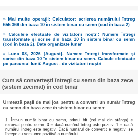
» Mai multe operații: Calculator: scrierea numărului întreg
655 369 din baza 10 în sistem binar cu semn (cod în baza 2)
» Calculele efectuate de vizitatorii noștri: Numere întregi
transformate și scrise din baza 10 în sistem binar cu semn
(cod în baza 2). Date organizate lunar
» Luna 08, 2026 [August]: Numere întregi transformate și
scrise din baza 10 în sistem binar cu semn. Calcule efectuate
pe parcursul lunii: August - de vizitatorii noștri
Cum să convertești întregi cu semn din baza zece
(sistem zecimal) în cod binar
Urmează pașii de mai jos pentru a converti un număr întreg
cu semn din baza zece în sistem binar cu semn:
1. Într-un număr binar cu semn, primul bit (cel mai din stânga) e
rezervat pentru semn: 0 = dacă numărul întreg este pozitiv, 1 = dacă
numărul întreg este negativ. Dacă numărul de convertit e negativ, se
începe cu versiunea pozitivă a numărului.