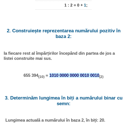
1 : 2 = 0 +
1
;
2. Construiește reprezentarea numărului pozitiv în
baza 2:
Ia fiecare rest al împărțirilor începând din partea de jos a
listei construite mai sus.
655 394
=
1010 0000 0000 0010 0010
(10)
(2)
3. Determinăm lungimea în biți a numărului binar cu
semn:
Lungimea actuală a numărului în baza 2, în biți: 20.