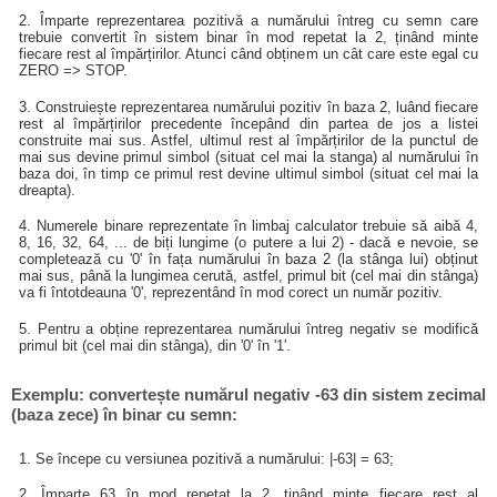
2. Împarte reprezentarea pozitivă a numărului întreg cu semn care
trebuie convertit în sistem binar în mod repetat la 2, ținând minte
fiecare rest al împărțirilor. Atunci când obținem un cât care este egal cu
ZERO => STOP.
3. Construiește reprezentarea numărului pozitiv în baza 2, luând fiecare
rest al împărțirilor precedente începând din partea de jos a listei
construite mai sus. Astfel, ultimul rest al împărțirilor de la punctul de
mai sus devine primul simbol (situat cel mai la stanga) al numărului în
baza doi, în timp ce primul rest devine ultimul simbol (situat cel mai la
dreapta).
4. Numerele binare reprezentate în limbaj calculator trebuie să aibă 4,
8, 16, 32, 64, ... de biți lungime (o putere a lui 2) - dacă e nevoie, se
completează cu '0' în fața numărului în baza 2 (la stânga lui) obținut
mai sus, până la lungimea cerută, astfel, primul bit (cel mai din stânga)
va fi întotdeauna '0', reprezentând în mod corect un număr pozitiv.
5. Pentru a obține reprezentarea numărului întreg negativ se modifică
primul bit (cel mai din stânga), din '0' în '1'.
Exemplu: convertește numărul negativ -63 din sistem zecimal
(baza zece) în binar cu semn:
1. Se începe cu versiunea pozitivă a numărului: |-63| = 63;
2. Împarte 63 în mod repetat la 2, ținând minte fiecare rest al