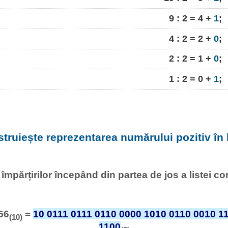
9 : 2 = 4 +
1
;
4 : 2 = 2 +
0
;
2 : 2 = 1 +
0
;
1 : 2 = 0 +
1
;
struiește reprezentarea numărului pozitiv în 
l împărțirilor începând din partea de jos a listei c
56
=
10 0111 0111 0110 0000 1010 0110 0010 1
(10)
1100