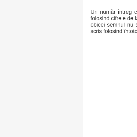
Un număr întreg c
folosind cifrele de 
obicei semnul nu s
scris folosind întot