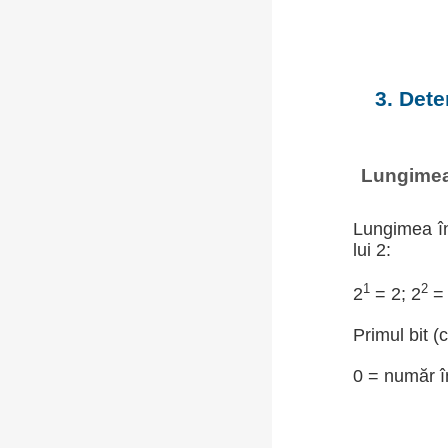
3. Dete
Lungimea 
Lungimea în
lui 2:
1
2
2
= 2; 2
= 
Primul bit (
0 = număr în