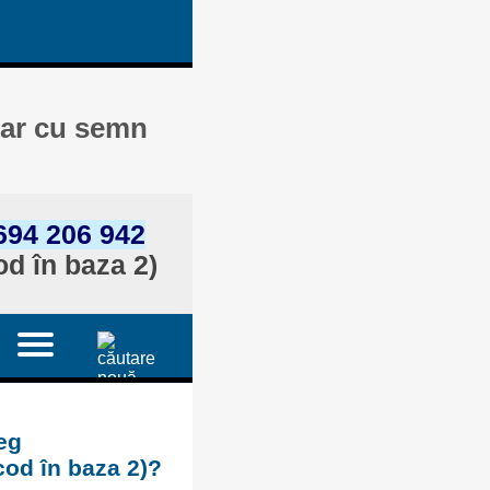
nar cu semn
694 206 942
d în baza 2)
eg
cod în baza 2)?