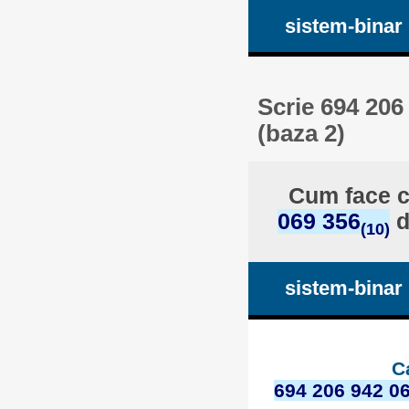
sistem-binar
Scrie 694 206
(baza 2)
Cum face c
069 356
d
(10)
sistem-binar
C
694 206 942 0