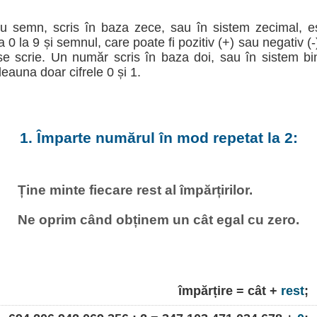
u semn, scris în baza zece, sau în sistem zecimal, e
la 0 la 9 și semnul, care poate fi pozitiv (+) sau negativ (
e scrie. Un număr scris în baza doi, sau în sistem b
deauna doar cifrele 0 și 1.
1. Împarte numărul în mod repetat la 2:
Ține minte fiecare rest al împărțirilor.
Ne oprim când obținem un cât egal cu zero.
împărțire = cât +
rest
;