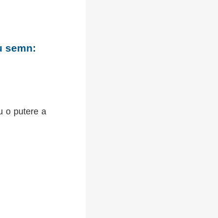
cu semn:
u o putere a