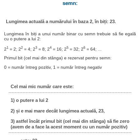
semn:
Lungimea actuală a numărului în baza 2, în biți: 23.
Lungimea în biți a unui număr binar cu semn trebuie să fie egală
cu o putere a lui 2:
1
2
3
4
5
6
2
= 2; 2
= 4; 2
= 8; 2
= 16; 2
= 32; 2
= 64; ...
Primul bit (cel mai din stânga) e rezervat pentru semn:
0 = număr întreg pozitiv, 1 = număr întreg negativ
Cel mai mic număr care este:
1) o putere a lui 2
2) și e mai mare decât lungimea actuală, 23,
3) astfel încât primul bit (cel mai din stânga) să fie zero
(avem de a face la acest moment cu un număr pozitiv)