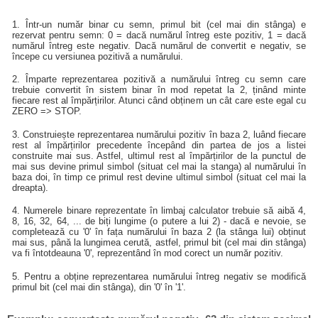
1. Într-un număr binar cu semn, primul bit (cel mai din stânga) e
rezervat pentru semn: 0 = dacă numărul întreg este pozitiv, 1 = dacă
numărul întreg este negativ. Dacă numărul de convertit e negativ, se
începe cu versiunea pozitivă a numărului.
2. Împarte reprezentarea pozitivă a numărului întreg cu semn care
trebuie convertit în sistem binar în mod repetat la 2, ținând minte
fiecare rest al împărțirilor. Atunci când obținem un cât care este egal cu
ZERO => STOP.
3. Construiește reprezentarea numărului pozitiv în baza 2, luând fiecare
rest al împărțirilor precedente începând din partea de jos a listei
construite mai sus. Astfel, ultimul rest al împărțirilor de la punctul de
mai sus devine primul simbol (situat cel mai la stanga) al numărului în
baza doi, în timp ce primul rest devine ultimul simbol (situat cel mai la
dreapta).
4. Numerele binare reprezentate în limbaj calculator trebuie să aibă 4,
8, 16, 32, 64, ... de biți lungime (o putere a lui 2) - dacă e nevoie, se
completează cu '0' în fața numărului în baza 2 (la stânga lui) obținut
mai sus, până la lungimea cerută, astfel, primul bit (cel mai din stânga)
va fi întotdeauna '0', reprezentând în mod corect un număr pozitiv.
5. Pentru a obține reprezentarea numărului întreg negativ se modifică
primul bit (cel mai din stânga), din '0' în '1'.