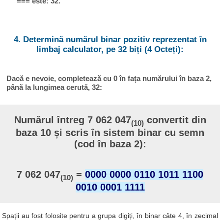
=== este: 32.
4. Determină numărul binar pozitiv reprezentat în
limbaj calculator, pe 32 biți (4 Octeți):
Dacă e nevoie, completează cu 0 în fața numărului în baza 2,
până la lungimea cerută, 32:
Numărul întreg 7 062 047
convertit din
(10)
baza 10 și scris în sistem binar cu semn
(cod în baza 2):
7 062 047
=
0000 0000 0110 1011 1100
(10)
0010 0001 1111
Spații au fost folosite pentru a grupa digiți, în binar câte 4, în zecimal