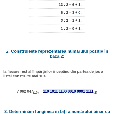
13 : 2 = 6 +
1
;
6 : 2 = 3 +
0
;
3 : 2 = 1 +
1
;
1 : 2 = 0 +
1
;
2. Construiește reprezentarea numărului pozitiv în
baza 2:
Ia fiecare rest al împărțirilor începând din partea de jos a
listei construite mai sus.
7 062 047
=
110 1011 1100 0010 0001 1111
(10)
(2)
3. Determinăm lungimea în biți a numărului binar cu