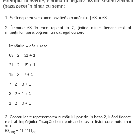
Exemplu: convertește numărul negativ -63 din sistem zecimal
(baza zece) în binar cu semn:
1. Se începe cu versiunea pozitivă a numărului: |-63| = 63;
2. Împarte 63 în mod repetat la 2, ținând minte fiecare rest al
împărțirilor, până obținem un cât egal cu zero:
împărțire = cât +
rest
63 : 2 = 31 +
1
31 : 2 = 15 +
1
15 : 2 = 7 +
1
7 : 2 = 3 +
1
3 : 2 = 1 +
1
1 : 2 = 0 +
1
3. Construiește reprezentarea numărului pozitiv în baza 2, luând fiecare
rest al împărțirilor începând din partea de jos a listei construite mai
sus:
63
= 11 1111
(10)
(2)