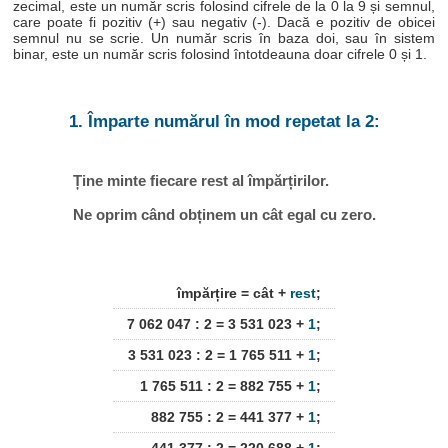
zecimal, este un număr scris folosind cifrele de la 0 la 9 și semnul,
care poate fi pozitiv (+) sau negativ (-). Dacă e pozitiv de obicei
semnul nu se scrie. Un număr scris în baza doi, sau în sistem
binar, este un număr scris folosind întotdeauna doar cifrele 0 și 1.
1. Împarte numărul în mod repetat la 2:
Ține minte fiecare rest al împărțirilor.
Ne oprim când obținem un cât egal cu zero.
împărțire = cât +
rest
;
7 062 047 : 2 = 3 531 023 +
1
;
3 531 023 : 2 = 1 765 511 +
1
;
1 765 511 : 2 = 882 755 +
1
;
882 755 : 2 = 441 377 +
1
;