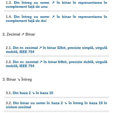
1.3.
Din întreg cu semn ↗ în binar în representarea în
complement față de unu
1.4.
Din întreg cu semn ↗ în binar în representarea în
complement față de doi
2. Zecimal ↗ Binar
2.1.
Din nr. zecimal ↗ în binar 32bit, precizie simplă, virgulă
mobilă, IEEE 754
2.2.
Din nr. zecimal ↗ în binar 64bit, precizie dublă, virgulă
mobilă, IEEE 754
3. Binar ↘ Întreg
3.1.
Din baza 2 ↘ în baza 10
3.2.
Din binar cu semn în baza 2 ↘ în întreg în baza 10 în
sistem zecimal