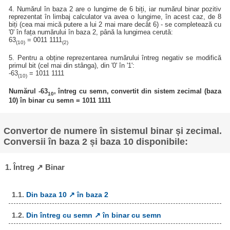
4. Numărul în baza 2 are o lungime de 6 biți, iar numărul binar pozitiv
reprezentat în limbaj calculator va avea o lungime, în acest caz, de 8
biți (cea mai mică putere a lui 2 mai mare decât 6) - se completează cu
'0' în fața numărului în baza 2, până la lungimea cerută:
63
= 0011 1111
(10)
(2)
5. Pentru a obține reprezentarea numărului întreg negativ se modifică
primul bit (cel mai din stânga), din '0' în '1':
-63
= 1011 1111
(10)
Numărul -63
, întreg cu semn, convertit din sistem zecimal (baza
10
10) în binar cu semn = 1011 1111
Convertor de numere în sistemul binar și zecimal.
Conversii în baza 2 și baza 10 disponibile:
1. Întreg ↗ Binar
1.1.
Din baza 10 ↗ în baza 2
1.2.
Din întreg cu semn ↗ în binar cu semn