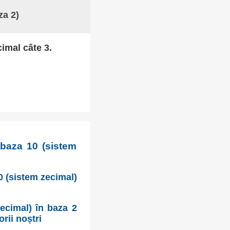
za 2)
cimal câte 3.
 baza 10 (sistem
10 (sistem zecimal)
ecimal) în baza 2
orii noștri