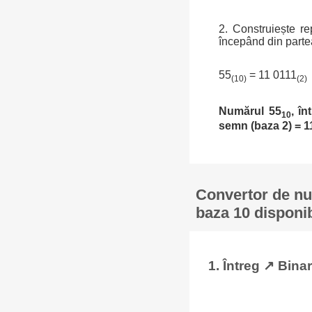
2. Construiește re
începând din partea
55
= 11 0111
(10)
(2)
Numărul 55
, în
10
semn (baza 2) = 1
Convertor de num
baza 10 disponib
1. Întreg ↗ Binar