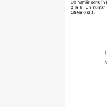
Un număr scris în b
0 la 9. Un număr s
cifrele 0 și 1.
Ț
N