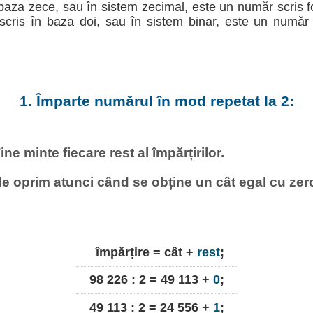
aza zece, sau în sistem zecimal, este un număr scris fo
cris în baza doi, sau în sistem binar, este un număr 
1. Împarte numărul în mod repetat la 2:
ine minte fiecare rest al împărțirilor.
e oprim atunci când se obține un cât egal cu zer
împărțire = cât +
rest
;
98 226 : 2 = 49 113 +
0
;
49 113 : 2 = 24 556 +
1
;