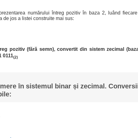
prezentarea numărului întreg pozitiv în baza 2, luând fiecare r
 de jos a listei construite mai sus:
treg pozitiv (fără semn), convertit din sistem zecimal (baza
1 0111
(2)
ere în sistemul binar și zecimal. Conversii
ile: