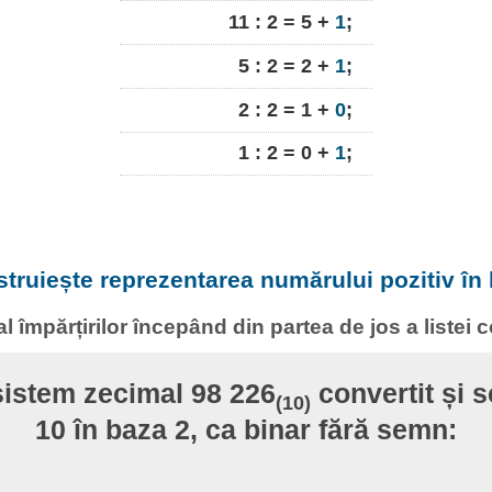
11 : 2 = 5 +
1
;
5 : 2 = 2 +
1
;
2 : 2 = 1 +
0
;
1 : 2 = 0 +
1
;
struiește reprezentarea numărului pozitiv în 
 al împărțirilor începând din partea de jos a listei 
sistem zecimal 98 226
convertit și s
(10)
10 în baza 2, ca binar fără semn: