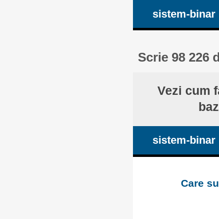
sistem-binar
Scrie 98 226 d
Vezi cum f
baz
sistem-binar
Care su