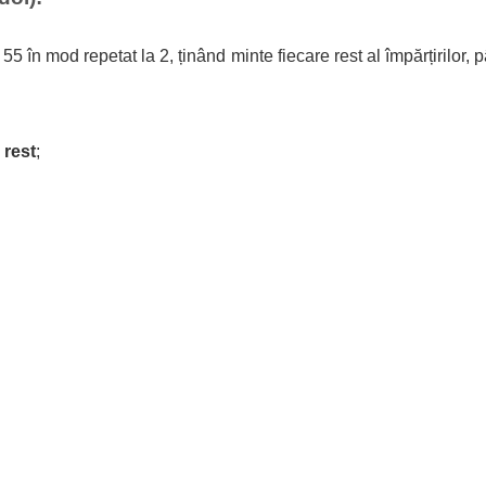
55 în mod repetat la 2, ținând minte fiecare rest al împărțirilor,
+
rest
;