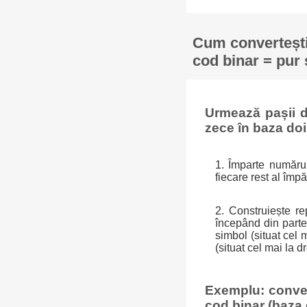
Cum convertești
cod binar = pur 
Urmează pașii d
zece în baza doi
1. Împarte numărul
fiecare rest al îm
2. Construiește re
începând din partea
simbol (situat cel 
(situat cel mai la d
Exemplu: conver
cod binar (baza 