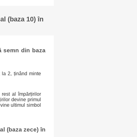
l (baza 10) în
ră semn din baza
 la 2, ținând minte
est al împărțirilor
irilor devine primul
evine ultimul simbol
l (baza zece) în