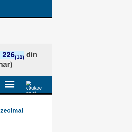
 226
din
(10)
nar)
 zecimal