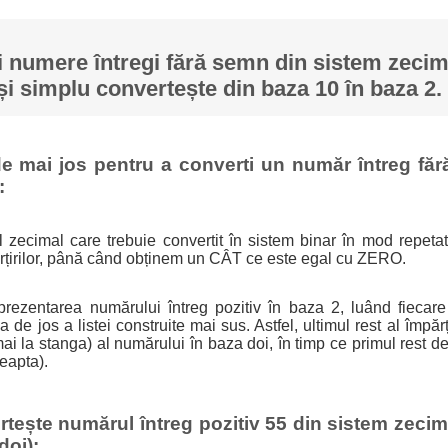
 numere întregi fără semn din sistem zecima
și simplu convertește din baza 10 în baza 2.
e mai jos pentru a converti un număr întreg fă
:
 zecimal care trebuie convertit în sistem binar în mod repetat
părțirilor, până când obținem un CÂT ce este egal cu ZERO.
prezentarea numărului întreg pozitiv în baza 2, luând fiecare r
 de jos a listei construite mai sus. Astfel, ultimul rest al împărț
mai la stanga) al numărului în baza doi, în timp ce primul rest d
reapta).
tește numărul întreg pozitiv 55 din sistem zecima
doi):