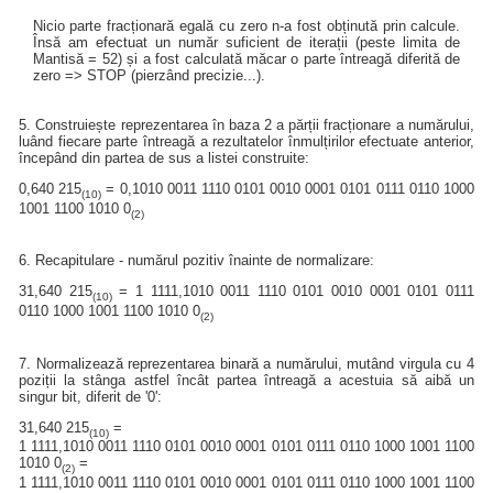
Nicio parte fracționară egală cu zero n-a fost obținută prin calcule.
Însă am efectuat un număr suficient de iterații (peste limita de
Mantisă = 52) și a fost calculată măcar o parte întreagă diferită de
zero => STOP (pierzând precizie...).
5. Construiește reprezentarea în baza 2 a părții fracționare a numărului,
luând fiecare parte întreagă a rezultatelor înmulțirilor efectuate anterior,
începând din partea de sus a listei construite:
0,640 215
= 0,1010 0011 1110 0101 0010 0001 0101 0111 0110 1000
(10)
1001 1100 1010 0
(2)
6. Recapitulare - numărul pozitiv înainte de normalizare:
31,640 215
= 1 1111,1010 0011 1110 0101 0010 0001 0101 0111
(10)
0110 1000 1001 1100 1010 0
(2)
7. Normalizează reprezentarea binară a numărului, mutând virgula cu 4
poziții la stânga astfel încât partea întreagă a acestuia să aibă un
singur bit, diferit de '0':
31,640 215
=
(10)
1 1111,1010 0011 1110 0101 0010 0001 0101 0111 0110 1000 1001 1100
1010 0
=
(2)
1 1111,1010 0011 1110 0101 0010 0001 0101 0111 0110 1000 1001 1100