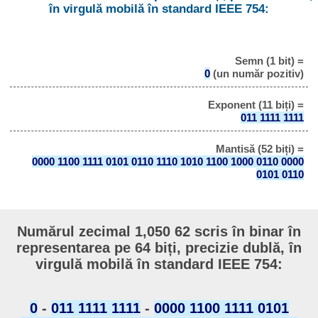
în virgulă mobilă în standard IEEE 754:
Semn (1 bit) =
0
(un număr pozitiv)
Exponent (11 biți) =
011 1111 1111
Mantisă (52 biți) =
0000 1100 1111 0101 0110 1110 1010 1100 1000 0110 0000
0101 0110
Numărul zecimal 1,050 62 scris în binar în
representarea pe 64 biți, precizie dublă, în
virgulă mobilă în standard IEEE 754:
0
-
011 1111 1111
-
0000 1100 1111 0101