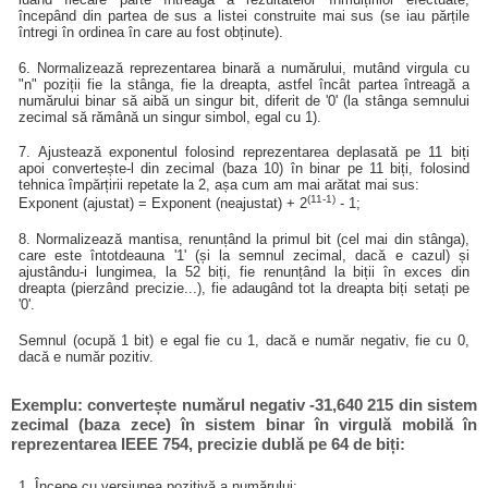
începând din partea de sus a listei construite mai sus (se iau părțile
întregi în ordinea în care au fost obținute).
6. Normalizează reprezentarea binară a numărului, mutând virgula cu
"n" poziții fie la stânga, fie la dreapta, astfel încât partea întreagă a
numărului binar să aibă un singur bit, diferit de '0' (la stânga semnului
zecimal să rămână un singur simbol, egal cu 1).
7. Ajustează exponentul folosind reprezentarea deplasată pe 11 biți
apoi convertește-l din zecimal (baza 10) în binar pe 11 biți, folosind
tehnica împărțirii repetate la 2, așa cum am mai arătat mai sus:
(11-1)
Exponent (ajustat) = Exponent (neajustat) + 2
- 1;
8. Normalizează mantisa, renunțând la primul bit (cel mai din stânga),
care este întotdeauna '1' (și la semnul zecimal, dacă e cazul) și
ajustându-i lungimea, la 52 biți, fie renunțând la biții în exces din
dreapta (pierzând precizie...), fie adaugând tot la dreapta biți setați pe
'0'.
Semnul (ocupă 1 bit) e egal fie cu 1, dacă e număr negativ, fie cu 0,
dacă e număr pozitiv.
Exemplu: convertește numărul negativ -31,640 215 din sistem
zecimal (baza zece) în sistem binar în virgulă mobilă în
reprezentarea IEEE 754, precizie dublă pe 64 de biți:
1. Începe cu versiunea pozitivă a numărului: