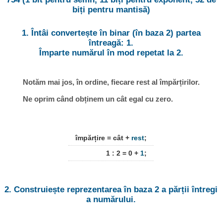
biți pentru mantisă)
1. Întâi convertește în binar (în baza 2) partea
întreagă: 1.
Împarte numărul în mod repetat la 2.
Notăm mai jos, în ordine, fiecare rest al împărțirilor.
Ne oprim când obținem un cât egal cu zero.
împărțire = cât +
rest
;
1 : 2 = 0 +
1
;
2. Construiește reprezentarea în baza 2 a părții întregi
a numărului.