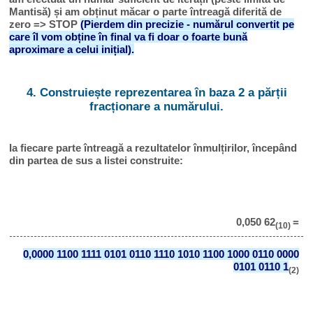
Mantisă) și am obținut măcar o parte întreagă diferită de
zero => STOP
(Pierdem din precizie - numărul convertit pe
care îl vom obține în final va fi doar o foarte bună
aproximare a celui inițial).
4. Construiește reprezentarea în baza 2 a părții
fracționare a numărului.
Ia fiecare parte întreagă a rezultatelor înmulțirilor, începând
din partea de sus a listei construite:
0,050 62
=
(10)
0,0000 1100 1111 0101 0110 1110 1010 1100 1000 0110 0000
0101 0110 1
(2)