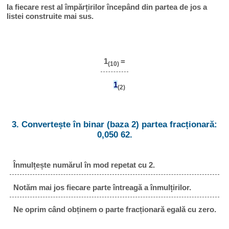
Ia fiecare rest al împărțirilor începând din partea de jos a
listei construite mai sus.
1
=
(10)
1
(2)
3. Convertește în binar (baza 2) partea fracționară:
0,050 62.
Înmulțește numărul în mod repetat cu 2.
Notăm mai jos fiecare parte întreagă a înmulțirilor.
Ne oprim când obținem o parte fracționară egală cu zero.