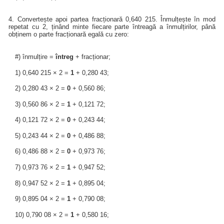
4. Convertește apoi partea fracționară 0,640 215. Înmulțește în mod
repetat cu 2, ținând minte fiecare parte întreagă a înmulțirilor, până
obținem o parte fracționară egală cu zero:
#) înmulțire =
întreg
+ fracționar;
1) 0,640 215 × 2 =
1
+ 0,280 43;
2) 0,280 43 × 2 =
0
+ 0,560 86;
3) 0,560 86 × 2 =
1
+ 0,121 72;
4) 0,121 72 × 2 =
0
+ 0,243 44;
5) 0,243 44 × 2 =
0
+ 0,486 88;
6) 0,486 88 × 2 =
0
+ 0,973 76;
7) 0,973 76 × 2 =
1
+ 0,947 52;
8) 0,947 52 × 2 =
1
+ 0,895 04;
9) 0,895 04 × 2 =
1
+ 0,790 08;
10) 0,790 08 × 2 =
1
+ 0,580 16;