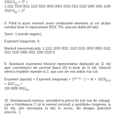
0
1010 0
× 2
=
(2)
1,1111 1010 0011 1110 0101 0010 0001 0101 0111 0110 1000 1001 1100
4
1010 0
× 2
(2)
8. Până la acest moment avem următoarele elemente ce vor alcătui
numărul binar în reprezentare IEEE 754, precizie dublă (64 biți):
Semn: 1 (număr negativ);
Exponent (neajustat): 4;
Mantisă (nenormalizată): 1,1111 1010 0011 1110 0101 0010 0001 0101
0111 0110 1000 1001 1100 1010 0;
9. Ajustează exponentul folosind reprezentarea deplasată pe 11 biți
apoi convertește-l din zecimal (baza 10) în binar pe 11 biți, folosind
tehnica împărțirii repetate la 2, așa cum am mai arătat mai sus:
(11-1)
Exponent (ajustat) = Exponent (neajustat) + 2
- 1 = (4 + 1023)
(10)
= 1027
=
(10)
100 0000 0011
(2)
10. Normalizează mantisa, renunțând la primul bit (cel mai din stânga),
care e întotdeauna '1' (și la semnul zecimal) și ajustându-i lungimea, la
52 biți, prin renunțarea la biții în exces, din dreapta (pierzând
precizie...):