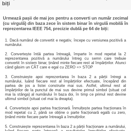
biți
Urmează pașii de mai jos pentru a converti un număr zecimal
(cu virgulă) din baza zece în sistem binar în virgulă mobilă în
reprezentarea IEEE 754, precizie dublă pe 64 de biți:
1. Dacă numărul de convertit e negativ, începe cu versiunea pozitivă a
numărului.
2. Convertește întâi partea întreagă, împarte în mod repetat la 2
reprezentarea pozitivă a numărului întreg cu semn care trebuie
convertit în sistem binar, ținând minte fiecare rest al împărțirilor. Atunci
când găsim un CÂT care e egal cu ZERO => STOP
3. Construiește apoi reprezentarea în baza 2 a părții întregi a
numărului, luând fiecare rest al împărțirilor efectuate, începând din
partea de jos a listei construite mai sus. Astfel, ultimul rest al
împărțirilor de la punctul de mai sus devine primul simbol (situat cel
mai la stânga) al numărului în baza doi, în timp ce primul rest devine
ultimul simbol (situat cel mai la dreapta).
4. Convertește apoi partea fracționară. Înmulțește partea fracționara în
mod repetat cu 2, până se obține o parte fracționară egală cu zero,
ținând minte fiecare parte întreagă a înmulțirilor.
5. Construiește reprezentarea în baza 2 a părții fracționare a numărului,
luând fiecare parte întreagă a rezultatelor înmulțirilor efectuate,