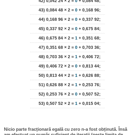
42) 0,042 24 × 2 =
0
+ 0,084 48;
43) 0,084 48 × 2 =
0
+ 0,168 96;
44) 0,168 96 × 2 =
0
+ 0,337 92;
45) 0,337 92 × 2 =
0
+ 0,675 84;
46) 0,675 84 × 2 =
1
+ 0,351 68;
47) 0,351 68 × 2 =
0
+ 0,703 36;
48) 0,703 36 × 2 =
1
+ 0,406 72;
49) 0,406 72 × 2 =
0
+ 0,813 44;
50) 0,813 44 × 2 =
1
+ 0,626 88;
51) 0,626 88 × 2 =
1
+ 0,253 76;
52) 0,253 76 × 2 =
0
+ 0,507 52;
53) 0,507 52 × 2 =
1
+ 0,015 04;
Nicio parte fracționară egală cu zero n-a fost obținută. Însă
am efectuat un număr suficient de iterații (peste limita de