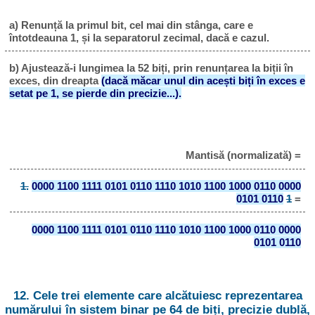
a) Renunță la primul bit, cel mai din stânga, care e
întotdeauna 1, și la separatorul zecimal, dacă e cazul.
b) Ajustează-i lungimea la 52 biți, prin renunțarea la biții în
exces, din dreapta
(dacă măcar unul din acești biți în exces e
setat pe 1, se pierde din precizie...).
Mantisă (normalizată) =
1.
0000 1100 1111 0101 0110 1110 1010 1100 1000 0110 0000
0101 0110
1
=
0000 1100 1111 0101 0110 1110 1010 1100 1000 0110 0000
0101 0110
12. Cele trei elemente care alcătuiesc reprezentarea
numărului în sistem binar pe 64 de biți, precizie dublă,