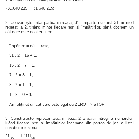
|-31,640 215| = 31,640 215;
2. Convertește întâi partea întreagă, 31. Împarte numărul 31 în mod
repetat la 2, ținând minte fiecare rest al împărțirilor, până obținem un
cât care este egal cu zero:
împărțire = cât +
rest
;
31 : 2 = 15 +
1
;
15 : 2 = 7 +
1
;
7 : 2 = 3 +
1
;
3 : 2 = 1 +
1
;
1 : 2 = 0 +
1
;
Am obținut un cât care este egal cu ZERO => STOP
3. Construiește reprezentarea în baza 2 a părții întregi a numărului,
luând fiecare rest al împărțirilor începând din partea de jos a listei
construite mai sus:
31
= 1 1111
(10)
(2)