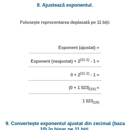
8. Ajustează exponentul.
Folosește reprezentarea deplasată pe 11 biți:
Exponent (ajustat) =
(11-1)
Exponent (neajustat) + 2
- 1 =
(11-1)
0 + 2
- 1 =
(0 + 1 023)
=
(10)
1 023
(10)
9. Convertește exponentul ajustat din zecimal (baza
10) în binar pe 11 biți.