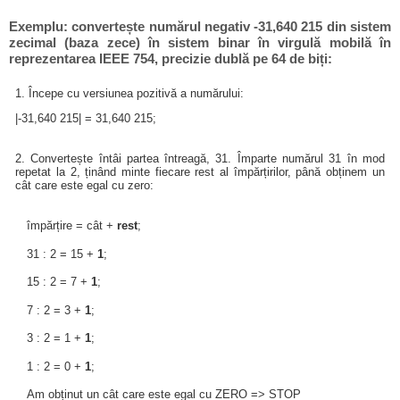
Exemplu: convertește numărul negativ -31,640 215 din sistem
zecimal (baza zece) în sistem binar în virgulă mobilă în
reprezentarea IEEE 754, precizie dublă pe 64 de biți:
1. Începe cu versiunea pozitivă a numărului:
|-31,640 215| = 31,640 215;
2. Convertește întâi partea întreagă, 31. Împarte numărul 31 în mod
repetat la 2, ținând minte fiecare rest al împărțirilor, până obținem un
cât care este egal cu zero:
împărțire = cât +
rest
;
31 : 2 = 15 +
1
;
15 : 2 = 7 +
1
;
7 : 2 = 3 +
1
;
3 : 2 = 1 +
1
;
1 : 2 = 0 +
1
;
Am obținut un cât care este egal cu ZERO => STOP