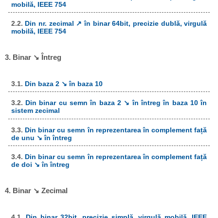
mobilă, IEEE 754
2.2.
Din nr. zecimal ↗ în binar 64bit, precizie dublă, virgulă
mobilă, IEEE 754
3. Binar ↘ Întreg
3.1.
Din baza 2 ↘ în baza 10
3.2.
Din binar cu semn în baza 2 ↘ în întreg în baza 10 în
sistem zecimal
3.3.
Din binar cu semn în reprezentarea în complement față
de unu ↘ în întreg
3.4.
Din binar cu semn în reprezentarea în complement față
de doi ↘ în întreg
4. Binar ↘ Zecimal
4.1.
Din binar 32bit, precizie simplă, virgulă mobilă, IEEE