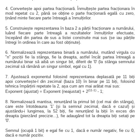
4. Convertește apoi partea fracționară. Înmulțește partea fracționara în
mod repetat cu 2, până se obține o parte fracționară egală cu zero,
ținând minte fiecare parte întreagă a înmulțirilor.
5. Construiește reprezentarea în baza 2 a părții fracționare a numărului,
luând fiecare parte întreagă a rezultatelor înmulțirilor efectuate,
începând din partea de sus a listei construite mai sus (se iau părțile
întregi în ordinea în care au fost obținute).
6. Normalizează reprezentarea binară a numărului, mutând virgula cu
"n" poziții fie la stânga, fie la dreapta, astfel încât partea întreagă a
numărului binar să aibă un singur bit, diferit de '0' (la stânga semnului
zecimal să rămână un singur simbol, egal cu 1).
7. Ajustează exponentul folosind reprezentarea deplasată pe 11 biți
apoi convertește-l din zecimal (baza 10) în binar pe 11 biți, folosind
tehnica împărțirii repetate la 2, așa cum am mai arătat mai sus:
(11-1)
Exponent (ajustat) = Exponent (neajustat) + 2
- 1;
8. Normalizează mantisa, renunțând la primul bit (cel mai din stânga),
care este întotdeauna '1' (și la semnul zecimal, dacă e cazul) și
ajustându-i lungimea, la 52 biți, fie renunțând la biții în exces din
dreapta (pierzând precizie...), fie adaugând tot la dreapta biți setați pe
'0'.
Semnul (ocupă 1 bit) e egal fie cu 1, dacă e număr negativ, fie cu 0,
dacă e număr pozitiv.