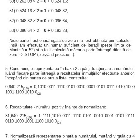
50) 0,262 08 × 2 =
0
+ 0,524 16;
51) 0,524 16 × 2 =
1
+ 0,048 32;
52) 0,048 32 × 2 =
0
+ 0,096 64;
53) 0,096 64 × 2 =
0
+ 0,193 28;
Nicio parte fracționară egală cu zero n-a fost obținută prin calcule.
Însă am efectuat un număr suficient de iterații (peste limita de
Mantisă = 52) și a fost calculată măcar o parte întreagă diferită de
zero => STOP (pierzând precizie...).
5. Construiește reprezentarea în baza 2 a părții fracționare a numărului,
luând fiecare parte întreagă a rezultatelor înmulțirilor efectuate anterior,
începând din partea de sus a listei construite:
0,640 215
= 0,1010 0011 1110 0101 0010 0001 0101 0111 0110 1000
(10)
1001 1100 1010 0
(2)
6. Recapitulare - numărul pozitiv înainte de normalizare:
31,640 215
= 1 1111,1010 0011 1110 0101 0010 0001 0101 0111
(10)
0110 1000 1001 1100 1010 0
(2)
7. Normalizează reprezentarea binară a numărului, mutând virgula cu 4