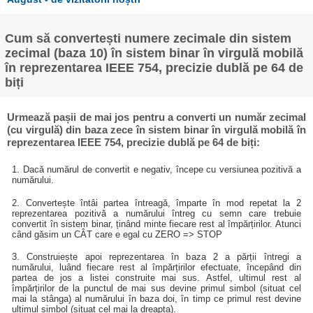
Cum să convertești numere zecimale din sistem
zecimal (baza 10) în sistem binar în virgulă mobilă
în reprezentarea IEEE 754, precizie dublă pe 64 de
biți
Urmează pașii de mai jos pentru a converti un număr zecimal
(cu virgulă) din baza zece în sistem binar în virgulă mobilă în
reprezentarea IEEE 754, precizie dublă pe 64 de biți:
1. Dacă numărul de convertit e negativ, începe cu versiunea pozitivă a
numărului.
2. Convertește întâi partea întreagă, împarte în mod repetat la 2
reprezentarea pozitivă a numărului întreg cu semn care trebuie
convertit în sistem binar, ținând minte fiecare rest al împărțirilor. Atunci
când găsim un CÂT care e egal cu ZERO => STOP
3. Construiește apoi reprezentarea în baza 2 a părții întregi a
numărului, luând fiecare rest al împărțirilor efectuate, începând din
partea de jos a listei construite mai sus. Astfel, ultimul rest al
împărțirilor de la punctul de mai sus devine primul simbol (situat cel
mai la stânga) al numărului în baza doi, în timp ce primul rest devine
ultimul simbol (situat cel mai la dreapta).