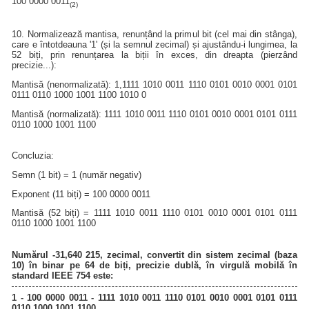
100 0000 0011
(2)
10. Normalizează mantisa, renunțând la primul bit (cel mai din stânga),
care e întotdeauna '1' (și la semnul zecimal) și ajustându-i lungimea, la
52 biți, prin renunțarea la biții în exces, din dreapta (pierzând
precizie...):
Mantisă (nenormalizată): 1,1111 1010 0011 1110 0101 0010 0001 0101
0111 0110 1000 1001 1100 1010 0
Mantisă (normalizată): 1111 1010 0011 1110 0101 0010 0001 0101 0111
0110 1000 1001 1100
Concluzia:
Semn (1 bit) = 1 (număr negativ)
Exponent (11 biți) = 100 0000 0011
Mantisă (52 biți) = 1111 1010 0011 1110 0101 0010 0001 0101 0111
0110 1000 1001 1100
Numărul -31,640 215, zecimal, convertit din sistem zecimal (baza
10) în binar pe 64 de biți, precizie dublă, în virgulă mobilă în
standard IEEE 754 este:
1 - 100 0000 0011 - 1111 1010 0011 1110 0101 0010 0001 0101 0111
0110 1000 1001 1100