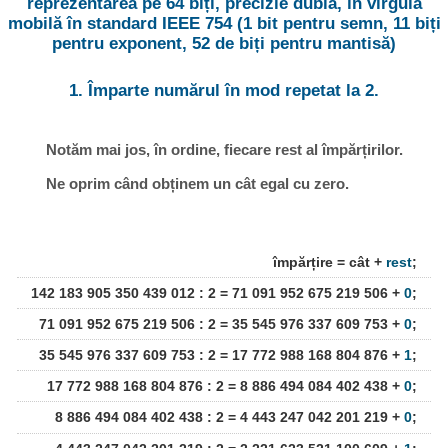
reprezentarea pe 64 biți, precizie dublă, în virgulă
mobilă în standard IEEE 754 (1 bit pentru semn, 11 biți
pentru exponent, 52 de biți pentru mantisă)
1. Împarte numărul în mod repetat la 2.
Notăm mai jos, în ordine, fiecare rest al împărțirilor.
Ne oprim când obținem un cât egal cu zero.
împărțire = cât +
rest
;
142 183 905 350 439 012 : 2 = 71 091 952 675 219 506 +
0
;
71 091 952 675 219 506 : 2 = 35 545 976 337 609 753 +
0
;
35 545 976 337 609 753 : 2 = 17 772 988 168 804 876 +
1
;
17 772 988 168 804 876 : 2 = 8 886 494 084 402 438 +
0
;
8 886 494 084 402 438 : 2 = 4 443 247 042 201 219 +
0
;