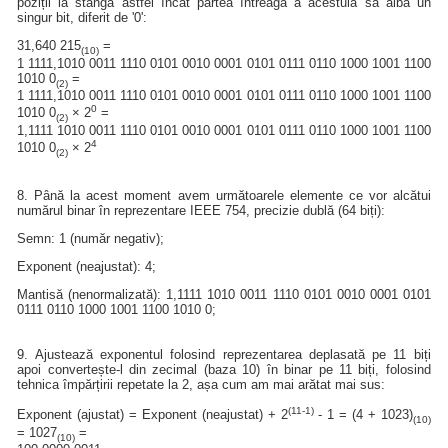
poziții la stânga astfel încât partea întreagă a acestuia să aibă un
singur bit, diferit de '0':
31,640 215
=
(10)
1 1111,1010 0011 1110 0101 0010 0001 0101 0111 0110 1000 1001 1100
1010 0
=
(2)
1 1111,1010 0011 1110 0101 0010 0001 0101 0111 0110 1000 1001 1100
0
1010 0
× 2
=
(2)
1,1111 1010 0011 1110 0101 0010 0001 0101 0111 0110 1000 1001 1100
4
1010 0
× 2
(2)
8. Până la acest moment avem următoarele elemente ce vor alcătui
numărul binar în reprezentare IEEE 754, precizie dublă (64 biți):
Semn: 1 (număr negativ);
Exponent (neajustat): 4;
Mantisă (nenormalizată): 1,1111 1010 0011 1110 0101 0010 0001 0101
0111 0110 1000 1001 1100 1010 0;
9. Ajustează exponentul folosind reprezentarea deplasată pe 11 biți
apoi convertește-l din zecimal (baza 10) în binar pe 11 biți, folosind
tehnica împărțirii repetate la 2, așa cum am mai arătat mai sus:
(11-1)
Exponent (ajustat) = Exponent (neajustat) + 2
- 1 = (4 + 1023)
(10)
= 1027
=
(10)