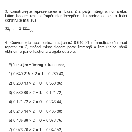
3. Construiește reprezentarea în baza 2 a părții întregi a numărului,
luând fiecare rest al împărțirilor începând din partea de jos a listei
construite mai sus:
31
= 1 1111
(10)
(2)
4. Convertește apoi partea fracționară 0,640 215. Înmulțește în mod
repetat cu 2, ținând minte fiecare parte întreagă a înmulțirilor, până
obținem o parte fracționară egală cu zero:
#) înmulțire =
întreg
+ fracționar;
1) 0,640 215 × 2 =
1
+ 0,280 43;
2) 0,280 43 × 2 =
0
+ 0,560 86;
3) 0,560 86 × 2 =
1
+ 0,121 72;
4) 0,121 72 × 2 =
0
+ 0,243 44;
5) 0,243 44 × 2 =
0
+ 0,486 88;
6) 0,486 88 × 2 =
0
+ 0,973 76;
7) 0,973 76 × 2 =
1
+ 0,947 52;