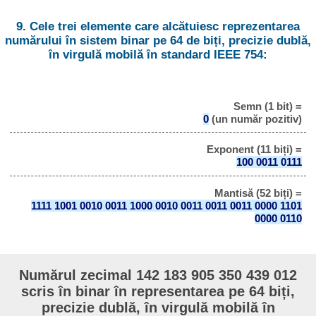
9. Cele trei elemente care alcătuiesc reprezentarea
numărului în sistem binar pe 64 de biți, precizie dublă,
în virgulă mobilă în standard IEEE 754:
Semn (1 bit) =
0
(un număr pozitiv)
Exponent (11 biți) =
100 0011 0111
Mantisă (52 biți) =
1111 1001 0010 0011 1000 0010 0011 0011 0011 0000 1101
0000 0110
Numărul zecimal 142 183 905 350 439 012
scris în binar în representarea pe 64 biți,
precizie dublă, în virgulă mobilă în