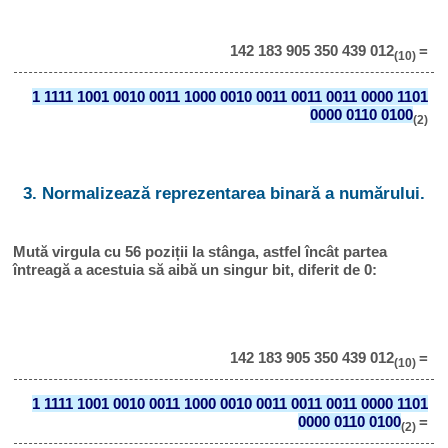
142 183 905 350 439 012
=
(10)
1 1111 1001 0010 0011 1000 0010 0011 0011 0011 0000 1101
0000 0110 0100
(2)
3. Normalizează reprezentarea binară a numărului.
Mută virgula cu 56 poziții la stânga, astfel încât partea
întreagă a acestuia să aibă un singur bit, diferit de 0:
142 183 905 350 439 012
=
(10)
1 1111 1001 0010 0011 1000 0010 0011 0011 0011 0000 1101
0000 0110 0100
=
(2)