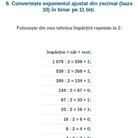
6. Convertește exponentul ajustat din zecimal (baza
10) în binar pe 11 biți.
Folosește din nou tehnica împărțirii repetate la 2:
împărțire = cât +
rest
;
1 079 : 2 = 539 +
1
;
539 : 2 = 269 +
1
;
269 : 2 = 134 +
1
;
134 : 2 = 67 +
0
;
67 : 2 = 33 +
1
;
33 : 2 = 16 +
1
;
16 : 2 = 8 +
0
;
8 : 2 = 4 +
0
;