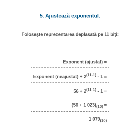
5. Ajustează exponentul.
Folosește reprezentarea deplasată pe 11 biți:
Exponent (ajustat) =
(11-1)
Exponent (neajustat) + 2
- 1 =
(11-1)
56 + 2
- 1 =
(56 + 1 023)
=
(10)
1 079
(10)