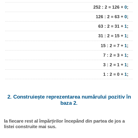
252 : 2 = 126 +
0
;
126 : 2 = 63 +
0
;
63 : 2 = 31 +
1
;
31 : 2 = 15 +
1
;
15 : 2 = 7 +
1
;
7 : 2 = 3 +
1
;
3 : 2 = 1 +
1
;
1 : 2 = 0 +
1
;
2. Construiește reprezentarea numărului pozitiv în
baza 2.
Ia fiecare rest al împărțirilor începând din partea de jos a
listei construite mai sus.