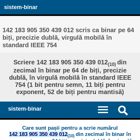
sistem-binar
142 183 905 350 439 012 scris ca binar pe 64
biți, precizie dublă, virgulă mobilă în
standard IEEE 754
Scriere 142 183 905 350 439 012
din
(10)
zecimal în binar pe 64 de biți, precizie
dublă, în virgulă mobilă în standard IEEE
754 (1 bit pentru semn, 11 biți pentru
exponent, 52 de biți pentru mantisă)
sistem-binar
Care sunt pașii pentru a scrie numărul
142 183 905 350 439 012
din zecimal în binar în
(10)