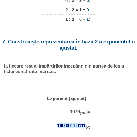
4 : 2 = 2 +
0
;
2 : 2 = 1 +
0
;
1 : 2 = 0 +
1
;
7. Construiește reprezentarea în baza 2 a exponentului
ajustat.
Ia fiecare rest al împărțirilor începând din partea de jos a
listei construite mai sus.
Exponent (ajustat) =
1079
=
(10)
100 0011 0111
(2)