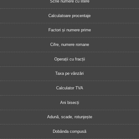
Scrie numere cu litere
Calculatoare procentaje
Factori și numere prime
Cifre, numere romane
Operații cu fracții
Taxa pe vânzări
Calculator TVA
Ani bisecți
Adună, scade, rotunjește
Dobânda compusă