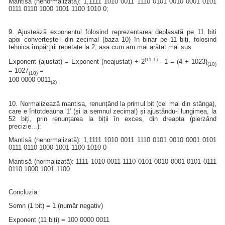
Mantisă (nenormalizată): 1,1111 1010 0011 1110 0101 0010 0001 0101
0111 0110 1000 1001 1100 1010 0;
9. Ajustează exponentul folosind reprezentarea deplasată pe 11 biți
apoi convertește-l din zecimal (baza 10) în binar pe 11 biți, folosind
tehnica împărțirii repetate la 2, așa cum am mai arătat mai sus:
(11-1)
Exponent (ajustat) = Exponent (neajustat) + 2
- 1 = (4 + 1023)
(10)
= 1027
=
(10)
100 0000 0011
(2)
10. Normalizează mantisa, renunțând la primul bit (cel mai din stânga),
care e întotdeauna '1' (și la semnul zecimal) și ajustându-i lungimea, la
52 biți, prin renunțarea la biții în exces, din dreapta (pierzând
precizie...):
Mantisă (nenormalizată): 1,1111 1010 0011 1110 0101 0010 0001 0101
0111 0110 1000 1001 1100 1010 0
Mantisă (normalizată): 1111 1010 0011 1110 0101 0010 0001 0101 0111
0110 1000 1001 1100
Concluzia:
Semn (1 bit) = 1 (număr negativ)
Exponent (11 biți) = 100 0000 0011