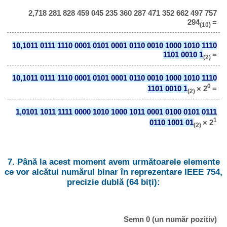
2,718 281 828 459 045 235 360 287 471 352 662 497 757
294
=
(10)
10,1011 0111 1110 0001 0101 0001 0110 0010 1000 1010 1110
1101 0010 1
=
(2)
10,1011 0111 1110 0001 0101 0001 0110 0010 1000 1010 1110
0
1101 0010 1
× 2
=
(2)
1,0101 1011 1111 0000 1010 1000 1011 0001 0100 0101 0111
1
0110 1001 01
× 2
(2)
7. Până la acest moment avem următoarele elemente
ce vor alcătui numărul binar în reprezentare IEEE 754,
precizie dublă (64 biți):
Semn 0 (un număr pozitiv)