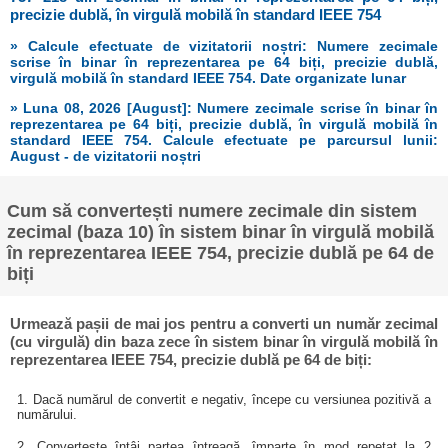
precizie dublă, în virgulă mobilă în standard IEEE 754
» Calcule efectuate de vizitatorii noștri: Numere zecimale
scrise în binar în reprezentarea pe 64 biți, precizie dublă,
virgulă mobilă în standard IEEE 754. Date organizate lunar
» Luna 08, 2026 [August]: Numere zecimale scrise în binar în
reprezentarea pe 64 biți, precizie dublă, în virgulă mobilă în
standard IEEE 754. Calcule efectuate pe parcursul lunii:
August - de vizitatorii noștri
Cum să convertești numere zecimale din sistem
zecimal (baza 10) în sistem binar în virgulă mobilă
în reprezentarea IEEE 754, precizie dublă pe 64 de
biți
Urmează pașii de mai jos pentru a converti un număr zecimal
(cu virgulă) din baza zece în sistem binar în virgulă mobilă în
reprezentarea IEEE 754, precizie dublă pe 64 de biți:
1. Dacă numărul de convertit e negativ, începe cu versiunea pozitivă a
numărului.
2. Convertește întâi partea întreagă, împarte în mod repetat la 2