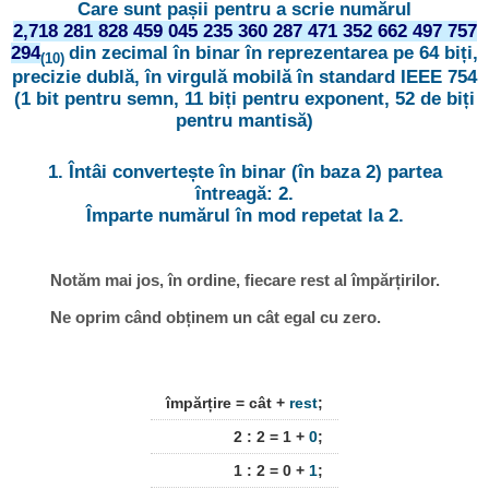
Care sunt pașii pentru a scrie numărul
2,718 281 828 459 045 235 360 287 471 352 662 497 757
294
din zecimal în binar în reprezentarea pe 64 biți,
(10)
precizie dublă, în virgulă mobilă în standard IEEE 754
(1 bit pentru semn, 11 biți pentru exponent, 52 de biți
pentru mantisă)
1. Întâi convertește în binar (în baza 2) partea
întreagă: 2.
Împarte numărul în mod repetat la 2.
Notăm mai jos, în ordine, fiecare rest al împărțirilor.
Ne oprim când obținem un cât egal cu zero.
împărțire = cât +
rest
;
2 : 2 = 1 +
0
;
1 : 2 = 0 +
1
;