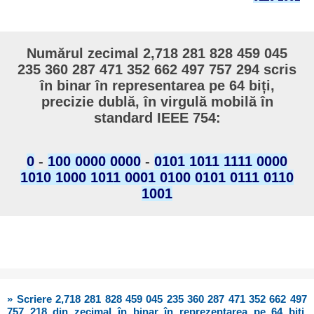
Numărul zecimal 2,718 281 828 459 045
235 360 287 471 352 662 497 757 294 scris
în binar în representarea pe 64 biți,
precizie dublă, în virgulă mobilă în
standard IEEE 754:
0
-
100 0000 0000
-
0101 1011 1111 0000
1010 1000 1011 0001 0100 0101 0111 0110
1001
» Scriere 2,718 281 828 459 045 235 360 287 471 352 662 497
757 218 din zecimal în binar în reprezentarea pe 64 biți,