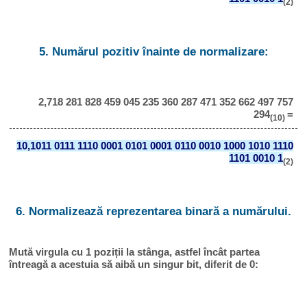
(2)
5. Numărul pozitiv înainte de normalizare:
2,718 281 828 459 045 235 360 287 471 352 662 497 757
294
=
(10)
10,1011 0111 1110 0001 0101 0001 0110 0010 1000 1010 1110
1101 0010 1
(2)
6. Normalizează reprezentarea binară a numărului.
Mută virgula cu 1 poziții la stânga, astfel încât partea
întreagă a acestuia să aibă un singur bit, diferit de 0: