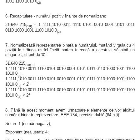
1001 1100 1010 0
(2)
6. Recapitulare - numărul pozitiv înainte de normalizare:
31,640 215
= 1 1111,1010 0011 1110 0101 0010 0001 0101 0111
(10)
0110 1000 1001 1100 1010 0
(2)
7. Normalizează reprezentarea binară a numărului, mutând virgula cu 4
poziții la stânga astfel încât partea întreagă a acestuia să aibă un
singur bit, diferit de '0':
31,640 215
=
(10)
1 1111,1010 0011 1110 0101 0010 0001 0101 0111 0110 1000 1001 1100
1010 0
=
(2)
1 1111,1010 0011 1110 0101 0010 0001 0101 0111 0110 1000 1001 1100
0
1010 0
× 2
=
(2)
1,1111 1010 0011 1110 0101 0010 0001 0101 0111 0110 1000 1001 1100
4
1010 0
× 2
(2)
8. Până la acest moment avem următoarele elemente ce vor alcătui
numărul binar în reprezentare IEEE 754, precizie dublă (64 biți):
Semn: 1 (număr negativ);
Exponent (neajustat): 4;