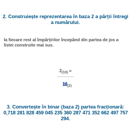
2. Construiește reprezentarea în baza 2 a părții întregi
a numărului.
Ia fiecare rest al împărțirilor începând din partea de jos a
listei construite mai sus.
2
=
(10)
10
(2)
3. Convertește în binar (baza 2) partea fracționară:
0,718 281 828 459 045 235 360 287 471 352 662 497 757
294.