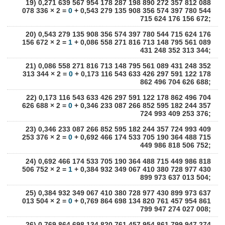
19) 0,271 639 567 954 178 287 198 890 272 357 812 088
078 336 × 2 =
0
+ 0,543 279 135 908 356 574 397 780 544
715 624 176 156 672;
20) 0,543 279 135 908 356 574 397 780 544 715 624 176
156 672 × 2 =
1
+ 0,086 558 271 816 713 148 795 561 089
431 248 352 313 344;
21) 0,086 558 271 816 713 148 795 561 089 431 248 352
313 344 × 2 =
0
+ 0,173 116 543 633 426 297 591 122 178
862 496 704 626 688;
22) 0,173 116 543 633 426 297 591 122 178 862 496 704
626 688 × 2 =
0
+ 0,346 233 087 266 852 595 182 244 357
724 993 409 253 376;
23) 0,346 233 087 266 852 595 182 244 357 724 993 409
253 376 × 2 =
0
+ 0,692 466 174 533 705 190 364 488 715
449 986 818 506 752;
24) 0,692 466 174 533 705 190 364 488 715 449 986 818
506 752 × 2 =
1
+ 0,384 932 349 067 410 380 728 977 430
899 973 637 013 504;
25) 0,384 932 349 067 410 380 728 977 430 899 973 637
013 504 × 2 =
0
+ 0,769 864 698 134 820 761 457 954 861
799 947 274 027 008;
26) 0,769 864 698 134 820 761 457 954 861 799 947 274