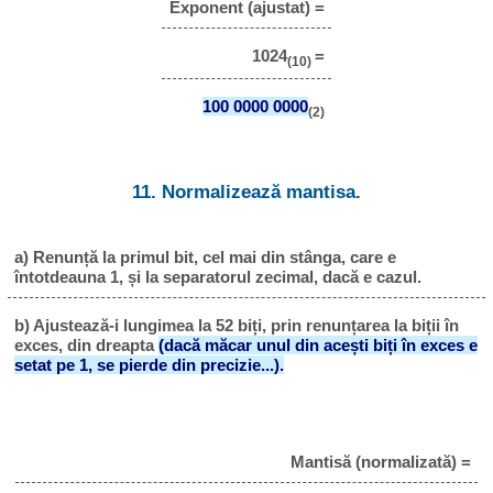
Exponent (ajustat) =
1024
=
(10)
100 0000 0000
(2)
11. Normalizează mantisa.
a) Renunță la primul bit, cel mai din stânga, care e
întotdeauna 1, și la separatorul zecimal, dacă e cazul.
b) Ajustează-i lungimea la 52 biți, prin renunțarea la biții în
exces, din dreapta
(dacă măcar unul din acești biți în exces e
setat pe 1, se pierde din precizie...).
Mantisă (normalizată) =