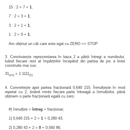
15 : 2 = 7 +
1
;
7 : 2 = 3 +
1
;
3 : 2 = 1 +
1
;
1 : 2 = 0 +
1
;
Am obținut un cât care este egal cu ZERO => STOP
3. Construiește reprezentarea în baza 2 a părții întregi a numărului,
luând fiecare rest al împărțirilor începând din partea de jos a listei
construite mai sus:
31
= 1 1111
(10)
(2)
4. Convertește apoi partea fracționară 0,640 215. Înmulțește în mod
repetat cu 2, ținând minte fiecare parte întreagă a înmulțirilor, până
obținem o parte fracționară egală cu zero:
#) înmulțire =
întreg
+ fracționar;
1) 0,640 215 × 2 =
1
+ 0,280 43;
2) 0,280 43 × 2 =
0
+ 0,560 86;