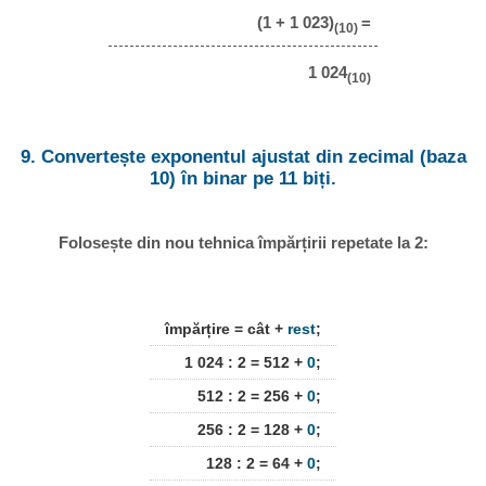
(1 + 1 023)
=
(10)
1 024
(10)
9. Convertește exponentul ajustat din zecimal (baza
10) în binar pe 11 biți.
Folosește din nou tehnica împărțirii repetate la 2:
împărțire = cât +
rest
;
1 024 : 2 = 512 +
0
;
512 : 2 = 256 +
0
;
256 : 2 = 128 +
0
;
128 : 2 = 64 +
0
;