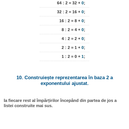
64 : 2 = 32 +
0
;
32 : 2 = 16 +
0
;
16 : 2 = 8 +
0
;
8 : 2 = 4 +
0
;
4 : 2 = 2 +
0
;
2 : 2 = 1 +
0
;
1 : 2 = 0 +
1
;
10. Construiește reprezentarea în baza 2 a
exponentului ajustat.
Ia fiecare rest al împărțirilor începând din partea de jos a
listei construite mai sus.