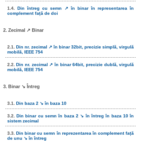
1.4.
Din întreg cu semn ↗ în binar în representarea în
complement față de doi
2. Zecimal ↗ Binar
2.1.
Din nr. zecimal ↗ în binar 32bit, precizie simplă, virgulă
mobilă, IEEE 754
2.2.
Din nr. zecimal ↗ în binar 64bit, precizie dublă, virgulă
mobilă, IEEE 754
3. Binar ↘ Întreg
3.1.
Din baza 2 ↘ în baza 10
3.2.
Din binar cu semn în baza 2 ↘ în întreg în baza 10 în
sistem zecimal
3.3.
Din binar cu semn în reprezentarea în complement față
de unu ↘ în întreg