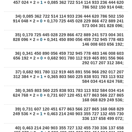
457 024 × 2 =
1
+ 0,085 362 722 514 114 933 236 444 620
786 502 150 914 048;
34) 0,085 362 722 514 114 933 236 444 620 786 502 150
914 048 × 2 =
0
+ 0,170 725 445 028 229 866 472 889 241
573 004 301 828 096;
35) 0,170 725 445 028 229 866 472 889 241 573 004 301
828 096 × 2 =
0
+ 0,341 450 890 056 459 732 945 778 483
146 008 603 656 192;
36) 0,341 450 890 056 459 732 945 778 483 146 008 603
656 192 × 2 =
0
+ 0,682 901 780 112 919 465 891 556 966
292 017 207 312 384;
37) 0,682 901 780 112 919 465 891 556 966 292 017 207
312 384 × 2 =
1
+ 0,365 803 560 225 838 931 783 113 932
584 034 414 624 768;
38) 0,365 803 560 225 838 931 783 113 932 584 034 414
624 768 × 2 =
0
+ 0,731 607 120 451 677 863 566 227 865
168 068 829 249 536;
39) 0,731 607 120 451 677 863 566 227 865 168 068 829
249 536 × 2 =
1
+ 0,463 214 240 903 355 727 132 455 730
336 137 658 499 072;
40) 0,463 214 240 903 355 727 132 455 730 336 137 658