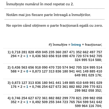
Înmulțește numărul în mod repetat cu 2.
Notăm mai jos fiecare parte întreagă a înmulțirilor.
Ne oprim când obținem o parte fracționară egală cu zero.
#) înmulțire =
întreg
+ fracționar;
1) 0,718 281 828 459 045 235 360 287 471 352 662 497 757
294 × 2 =
1
+ 0,436 563 656 918 090 470 720 574 942 705
324 995 514 588;
2) 0,436 563 656 918 090 470 720 574 942 705 324 995 514
588 × 2 =
0
+ 0,873 127 313 836 180 941 441 149 885 410
649 991 029 176;
3) 0,873 127 313 836 180 941 441 149 885 410 649 991 029
176 × 2 =
1
+ 0,746 254 627 672 361 882 882 299 770 821
299 982 058 352;
4) 0,746 254 627 672 361 882 882 299 770 821 299 982 058
352 × 2 =
1
+ 0,492 509 255 344 723 765 764 599 541 642
599 964 116 704;