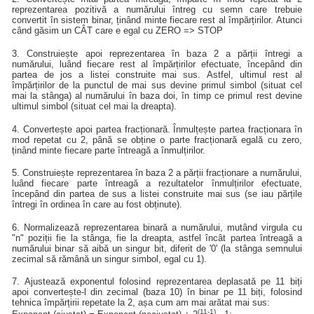
reprezentarea pozitivă a numărului întreg cu semn care trebuie
convertit în sistem binar, ținând minte fiecare rest al împărțirilor. Atunci
când găsim un CÂT care e egal cu ZERO => STOP
3. Construiește apoi reprezentarea în baza 2 a părții întregi a
numărului, luând fiecare rest al împărțirilor efectuate, începând din
partea de jos a listei construite mai sus. Astfel, ultimul rest al
împărțirilor de la punctul de mai sus devine primul simbol (situat cel
mai la stânga) al numărului în baza doi, în timp ce primul rest devine
ultimul simbol (situat cel mai la dreapta).
4. Convertește apoi partea fracționară. Înmulțește partea fracționara în
mod repetat cu 2, până se obține o parte fracționară egală cu zero,
ținând minte fiecare parte întreagă a înmulțirilor.
5. Construiește reprezentarea în baza 2 a părții fracționare a numărului,
luând fiecare parte întreagă a rezultatelor înmulțirilor efectuate,
începând din partea de sus a listei construite mai sus (se iau părțile
întregi în ordinea în care au fost obținute).
6. Normalizează reprezentarea binară a numărului, mutând virgula cu
"n" poziții fie la stânga, fie la dreapta, astfel încât partea întreagă a
numărului binar să aibă un singur bit, diferit de '0' (la stânga semnului
zecimal să rămână un singur simbol, egal cu 1).
7. Ajustează exponentul folosind reprezentarea deplasată pe 11 biți
apoi convertește-l din zecimal (baza 10) în binar pe 11 biți, folosind
tehnica împărțirii repetate la 2, așa cum am mai arătat mai sus:
(11-1)