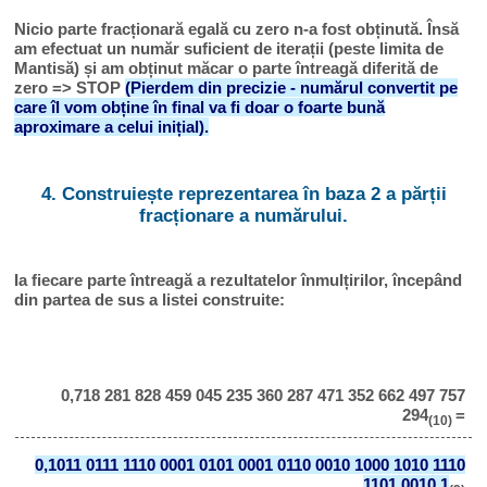
Nicio parte fracționară egală cu zero n-a fost obținută. Însă
am efectuat un număr suficient de iterații (peste limita de
Mantisă) și am obținut măcar o parte întreagă diferită de
zero => STOP
(Pierdem din precizie - numărul convertit pe
care îl vom obține în final va fi doar o foarte bună
aproximare a celui inițial).
4. Construiește reprezentarea în baza 2 a părții
fracționare a numărului.
Ia fiecare parte întreagă a rezultatelor înmulțirilor, începând
din partea de sus a listei construite:
0,718 281 828 459 045 235 360 287 471 352 662 497 757
294
=
(10)
0,1011 0111 1110 0001 0101 0001 0110 0010 1000 1010 1110
1101 0010 1