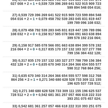
027 008 × 2 =
1
+ 0,539 729 396 269 641 522 915 909 723
599 894 548 054 016;
27) 0,539 729 396 269 641 522 915 909 723 599 894 548
054 016 × 2 =
1
+ 0,079 458 792 539 283 045 831 819 447
199 789 096 108 032;
28) 0,079 458 792 539 283 045 831 819 447 199 789 096
108 032 × 2 =
0
+ 0,158 917 585 078 566 091 663 638 894
399 578 192 216 064;
29) 0,158 917 585 078 566 091 663 638 894 399 578 192
216 064 × 2 =
0
+ 0,317 835 170 157 132 183 327 277 788
799 156 384 432 128;
30) 0,317 835 170 157 132 183 327 277 788 799 156 384
432 128 × 2 =
0
+ 0,635 670 340 314 264 366 654 555 577
598 312 768 864 256;
31) 0,635 670 340 314 264 366 654 555 577 598 312 768
864 256 × 2 =
1
+ 0,271 340 680 628 528 733 309 111 155
196 625 537 728 512;
32) 0,271 340 680 628 528 733 309 111 155 196 625 537
728 512 × 2 =
0
+ 0,542 681 361 257 057 466 618 222 310
393 251 075 457 024;
33) 0,542 681 361 257 057 466 618 222 310 393 251 075