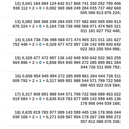
12) 0,041 184 684 124 642 017 868 741 330 252 795 406
938 112 × 2 =
0
+ 0,082 369 368 249 284 035 737 482 660
505 590 813 876 224;
13) 0,082 369 368 249 284 035 737 482 660 505 590 813
876 224 × 2 =
0
+ 0,164 738 736 498 568 071 474 965 321
011 181 627 752 448;
14) 0,164 738 736 498 568 071 474 965 321 011 181 627
752 448 × 2 =
0
+ 0,329 477 472 997 136 142 949 930 642
022 363 255 504 896;
15) 0,329 477 472 997 136 142 949 930 642 022 363 255
504 896 × 2 =
0
+ 0,658 954 945 994 272 285 899 861 284
044 726 511 009 792;
16) 0,658 954 945 994 272 285 899 861 284 044 726 511
009 792 × 2 =
1
+ 0,317 909 891 988 544 571 799 722 568
089 453 022 019 584;
17) 0,317 909 891 988 544 571 799 722 568 089 453 022
019 584 × 2 =
0
+ 0,635 819 783 977 089 143 599 445 136
178 906 044 039 168;
18) 0,635 819 783 977 089 143 599 445 136 178 906 044
039 168 × 2 =
1
+ 0,271 639 567 954 178 287 198 890 272
357 812 088 078 336;