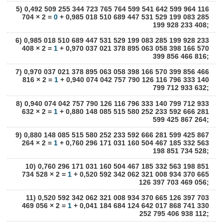
5) 0,492 509 255 344 723 765 764 599 541 642 599 964 116
704 × 2 =
0
+ 0,985 018 510 689 447 531 529 199 083 285
199 928 233 408;
6) 0,985 018 510 689 447 531 529 199 083 285 199 928 233
408 × 2 =
1
+ 0,970 037 021 378 895 063 058 398 166 570
399 856 466 816;
7) 0,970 037 021 378 895 063 058 398 166 570 399 856 466
816 × 2 =
1
+ 0,940 074 042 757 790 126 116 796 333 140
799 712 933 632;
8) 0,940 074 042 757 790 126 116 796 333 140 799 712 933
632 × 2 =
1
+ 0,880 148 085 515 580 252 233 592 666 281
599 425 867 264;
9) 0,880 148 085 515 580 252 233 592 666 281 599 425 867
264 × 2 =
1
+ 0,760 296 171 031 160 504 467 185 332 563
198 851 734 528;
10) 0,760 296 171 031 160 504 467 185 332 563 198 851
734 528 × 2 =
1
+ 0,520 592 342 062 321 008 934 370 665
126 397 703 469 056;
11) 0,520 592 342 062 321 008 934 370 665 126 397 703
469 056 × 2 =
1
+ 0,041 184 684 124 642 017 868 741 330
252 795 406 938 112;