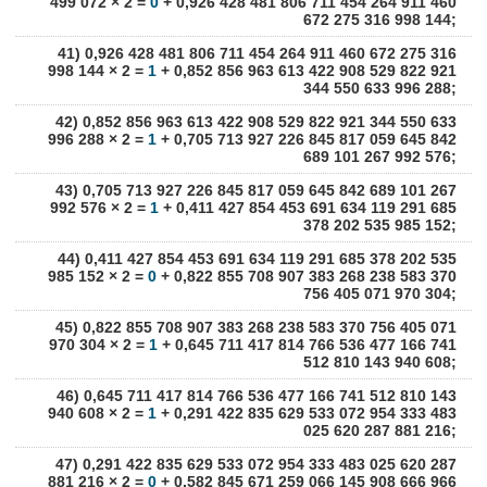
499 072 × 2 =
0
+ 0,926 428 481 806 711 454 264 911 460
672 275 316 998 144;
41) 0,926 428 481 806 711 454 264 911 460 672 275 316
998 144 × 2 =
1
+ 0,852 856 963 613 422 908 529 822 921
344 550 633 996 288;
42) 0,852 856 963 613 422 908 529 822 921 344 550 633
996 288 × 2 =
1
+ 0,705 713 927 226 845 817 059 645 842
689 101 267 992 576;
43) 0,705 713 927 226 845 817 059 645 842 689 101 267
992 576 × 2 =
1
+ 0,411 427 854 453 691 634 119 291 685
378 202 535 985 152;
44) 0,411 427 854 453 691 634 119 291 685 378 202 535
985 152 × 2 =
0
+ 0,822 855 708 907 383 268 238 583 370
756 405 071 970 304;
45) 0,822 855 708 907 383 268 238 583 370 756 405 071
970 304 × 2 =
1
+ 0,645 711 417 814 766 536 477 166 741
512 810 143 940 608;
46) 0,645 711 417 814 766 536 477 166 741 512 810 143
940 608 × 2 =
1
+ 0,291 422 835 629 533 072 954 333 483
025 620 287 881 216;
47) 0,291 422 835 629 533 072 954 333 483 025 620 287
881 216 × 2 =
0
+ 0,582 845 671 259 066 145 908 666 966