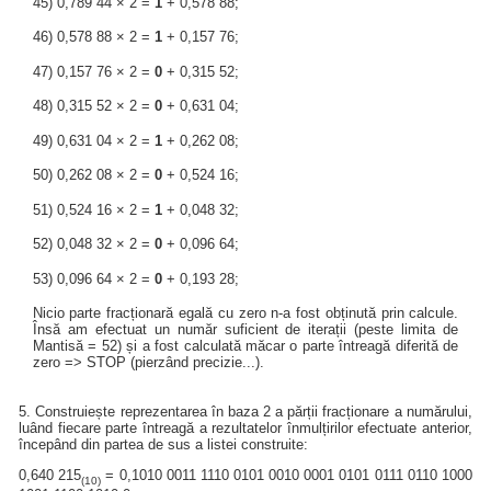
45) 0,789 44 × 2 =
1
+ 0,578 88;
46) 0,578 88 × 2 =
1
+ 0,157 76;
47) 0,157 76 × 2 =
0
+ 0,315 52;
48) 0,315 52 × 2 =
0
+ 0,631 04;
49) 0,631 04 × 2 =
1
+ 0,262 08;
50) 0,262 08 × 2 =
0
+ 0,524 16;
51) 0,524 16 × 2 =
1
+ 0,048 32;
52) 0,048 32 × 2 =
0
+ 0,096 64;
53) 0,096 64 × 2 =
0
+ 0,193 28;
Nicio parte fracționară egală cu zero n-a fost obținută prin calcule.
Însă am efectuat un număr suficient de iterații (peste limita de
Mantisă = 52) și a fost calculată măcar o parte întreagă diferită de
zero => STOP (pierzând precizie...).
5. Construiește reprezentarea în baza 2 a părții fracționare a numărului,
luând fiecare parte întreagă a rezultatelor înmulțirilor efectuate anterior,
începând din partea de sus a listei construite:
0,640 215
= 0,1010 0011 1110 0101 0010 0001 0101 0111 0110 1000
(10)