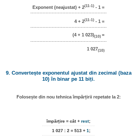
(11-1)
Exponent (neajustat) + 2
- 1 =
(11-1)
4 + 2
- 1 =
(4 + 1 023)
=
(10)
1 027
(10)
9. Convertește exponentul ajustat din zecimal (baza
10) în binar pe 11 biți.
Folosește din nou tehnica împărțirii repetate la 2:
împărțire = cât +
rest
;
1 027 : 2 = 513 +
1
;