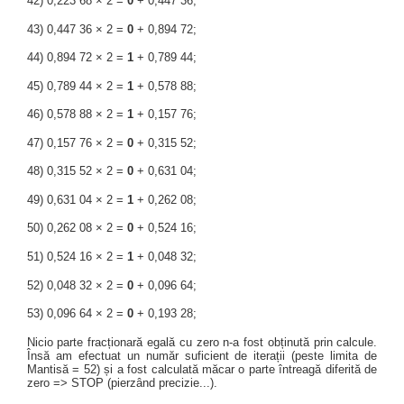
42) 0,223 68 × 2 =
0
+ 0,447 36;
43) 0,447 36 × 2 =
0
+ 0,894 72;
44) 0,894 72 × 2 =
1
+ 0,789 44;
45) 0,789 44 × 2 =
1
+ 0,578 88;
46) 0,578 88 × 2 =
1
+ 0,157 76;
47) 0,157 76 × 2 =
0
+ 0,315 52;
48) 0,315 52 × 2 =
0
+ 0,631 04;
49) 0,631 04 × 2 =
1
+ 0,262 08;
50) 0,262 08 × 2 =
0
+ 0,524 16;
51) 0,524 16 × 2 =
1
+ 0,048 32;
52) 0,048 32 × 2 =
0
+ 0,096 64;
53) 0,096 64 × 2 =
0
+ 0,193 28;
Nicio parte fracționară egală cu zero n-a fost obținută prin calcule.
Însă am efectuat un număr suficient de iterații (peste limita de
Mantisă = 52) și a fost calculată măcar o parte întreagă diferită de
zero => STOP (pierzând precizie...).