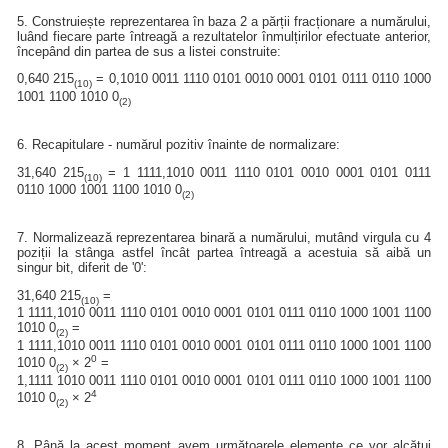
5. Construiește reprezentarea în baza 2 a părții fracționare a numărului,
luând fiecare parte întreagă a rezultatelor înmulțirilor efectuate anterior,
începând din partea de sus a listei construite:
0,640 215
= 0,1010 0011 1110 0101 0010 0001 0101 0111 0110 1000
(10)
1001 1100 1010 0
(2)
6. Recapitulare - numărul pozitiv înainte de normalizare:
31,640 215
= 1 1111,1010 0011 1110 0101 0010 0001 0101 0111
(10)
0110 1000 1001 1100 1010 0
(2)
7. Normalizează reprezentarea binară a numărului, mutând virgula cu 4
poziții la stânga astfel încât partea întreagă a acestuia să aibă un
singur bit, diferit de '0':
31,640 215
=
(10)
1 1111,1010 0011 1110 0101 0010 0001 0101 0111 0110 1000 1001 1100
1010 0
=
(2)
1 1111,1010 0011 1110 0101 0010 0001 0101 0111 0110 1000 1001 1100
0
1010 0
× 2
=
(2)
1,1111 1010 0011 1110 0101 0010 0001 0101 0111 0110 1000 1001 1100
4
1010 0
× 2
(2)
8. Până la acest moment avem următoarele elemente ce vor alcătui