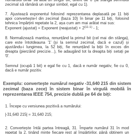
zecimal să rămână un singur simbol, egal cu 1).
7. Ajustează exponentul folosind reprezentarea deplasată pe 11 biți
apoi convertește-l din zecimal (baza 10) în binar pe 11 biți, folosind
tehnica împărțirii repetate la 2, așa cum am mai arătat mai sus:
(11-1)
Exponent (ajustat) = Exponent (neajustat) + 2
- 1;
8. Normalizează mantisa, renunțând la primul bit (cel mai din stânga),
care este întotdeauna '1' (și la semnul zecimal, dacă e cazul) și
ajustându-i lungimea, la 52 biți, fie renunțând la biții în exces din
dreapta (pierzând precizie...), fie adaugând tot la dreapta biți setați pe
'0'.
Semnul (ocupă 1 bit) e egal fie cu 1, dacă e număr negativ, fie cu 0,
dacă e număr pozitiv.
Exemplu: convertește numărul negativ -31,640 215 din sistem
zecimal (baza zece) în sistem binar în virgulă mobilă în
reprezentarea IEEE 754, precizie dublă pe 64 de biți:
1. Începe cu versiunea pozitivă a numărului:
|-31,640 215| = 31,640 215;
2. Convertește întâi partea întreagă, 31. Împarte numărul 31 în mod
repetat la 2, ținând minte fiecare rest al împărțirilor, până obținem un