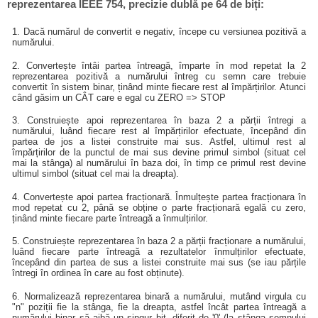
reprezentarea IEEE 754, precizie dublă pe 64 de biți:
1. Dacă numărul de convertit e negativ, începe cu versiunea pozitivă a
numărului.
2. Convertește întâi partea întreagă, împarte în mod repetat la 2
reprezentarea pozitivă a numărului întreg cu semn care trebuie
convertit în sistem binar, ținând minte fiecare rest al împărțirilor. Atunci
când găsim un CÂT care e egal cu ZERO => STOP
3. Construiește apoi reprezentarea în baza 2 a părții întregi a
numărului, luând fiecare rest al împărțirilor efectuate, începând din
partea de jos a listei construite mai sus. Astfel, ultimul rest al
împărțirilor de la punctul de mai sus devine primul simbol (situat cel
mai la stânga) al numărului în baza doi, în timp ce primul rest devine
ultimul simbol (situat cel mai la dreapta).
4. Convertește apoi partea fracționară. Înmulțește partea fracționara în
mod repetat cu 2, până se obține o parte fracționară egală cu zero,
ținând minte fiecare parte întreagă a înmulțirilor.
5. Construiește reprezentarea în baza 2 a părții fracționare a numărului,
luând fiecare parte întreagă a rezultatelor înmulțirilor efectuate,
începând din partea de sus a listei construite mai sus (se iau părțile
întregi în ordinea în care au fost obținute).
6. Normalizează reprezentarea binară a numărului, mutând virgula cu
"n" poziții fie la stânga, fie la dreapta, astfel încât partea întreagă a
numărului binar să aibă un singur bit, diferit de '0' (la stânga semnului