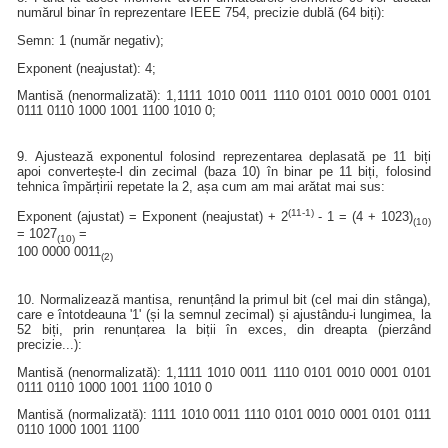
numărul binar în reprezentare IEEE 754, precizie dublă (64 biți):
Semn: 1 (număr negativ);
Exponent (neajustat): 4;
Mantisă (nenormalizată): 1,1111 1010 0011 1110 0101 0010 0001 0101
0111 0110 1000 1001 1100 1010 0;
9. Ajustează exponentul folosind reprezentarea deplasată pe 11 biți
apoi convertește-l din zecimal (baza 10) în binar pe 11 biți, folosind
tehnica împărțirii repetate la 2, așa cum am mai arătat mai sus:
(11-1)
Exponent (ajustat) = Exponent (neajustat) + 2
- 1 = (4 + 1023)
(10)
= 1027
=
(10)
100 0000 0011
(2)
10. Normalizează mantisa, renunțând la primul bit (cel mai din stânga),
care e întotdeauna '1' (și la semnul zecimal) și ajustându-i lungimea, la
52 biți, prin renunțarea la biții în exces, din dreapta (pierzând
precizie...):
Mantisă (nenormalizată): 1,1111 1010 0011 1110 0101 0010 0001 0101
0111 0110 1000 1001 1100 1010 0
Mantisă (normalizată): 1111 1010 0011 1110 0101 0010 0001 0101 0111
0110 1000 1001 1100