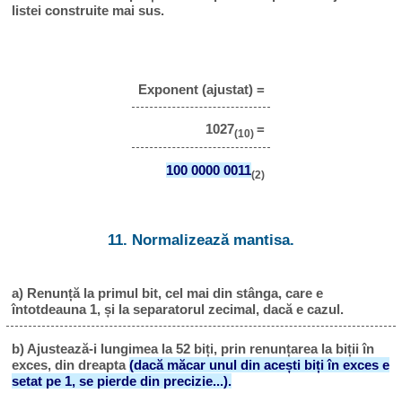
listei construite mai sus.
Exponent (ajustat) =
1027
=
(10)
100 0000 0011
(2)
11. Normalizează mantisa.
a) Renunță la primul bit, cel mai din stânga, care e
întotdeauna 1, și la separatorul zecimal, dacă e cazul.
b) Ajustează-i lungimea la 52 biți, prin renunțarea la biții în
exces, din dreapta
(dacă măcar unul din acești biți în exces e
setat pe 1, se pierde din precizie...).