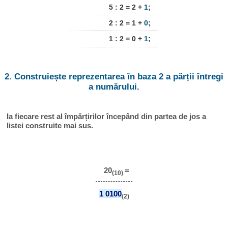
5 : 2 = 2 +
1
;
2 : 2 = 1 +
0
;
1 : 2 = 0 +
1
;
2. Construiește reprezentarea în baza 2 a părții întregi
a numărului.
Ia fiecare rest al împărțirilor începând din partea de jos a
listei construite mai sus.
20
=
(10)
1 0100
(2)