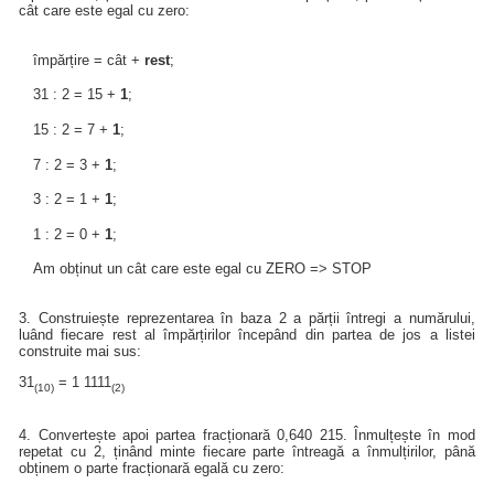
cât care este egal cu zero:
împărțire = cât +
rest
;
31 : 2 = 15 +
1
;
15 : 2 = 7 +
1
;
7 : 2 = 3 +
1
;
3 : 2 = 1 +
1
;
1 : 2 = 0 +
1
;
Am obținut un cât care este egal cu ZERO => STOP
3. Construiește reprezentarea în baza 2 a părții întregi a numărului,
luând fiecare rest al împărțirilor începând din partea de jos a listei
construite mai sus:
31
= 1 1111
(10)
(2)
4. Convertește apoi partea fracționară 0,640 215. Înmulțește în mod
repetat cu 2, ținând minte fiecare parte întreagă a înmulțirilor, până
obținem o parte fracționară egală cu zero: