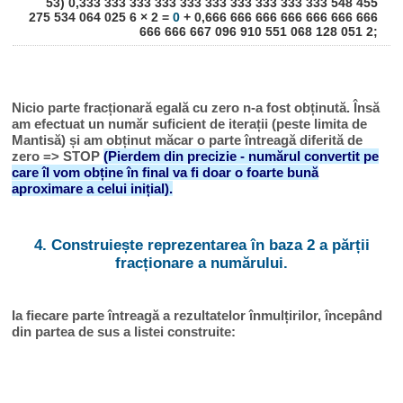
53) 0,333 333 333 333 333 333 333 333 333 333 548 455
275 534 064 025 6 × 2 =
0
+ 0,666 666 666 666 666 666 666
666 666 667 096 910 551 068 128 051 2;
Nicio parte fracționară egală cu zero n-a fost obținută. Însă
am efectuat un număr suficient de iterații (peste limita de
Mantisă) și am obținut măcar o parte întreagă diferită de
zero => STOP
(Pierdem din precizie - numărul convertit pe
care îl vom obține în final va fi doar o foarte bună
aproximare a celui inițial).
4. Construiește reprezentarea în baza 2 a părții
fracționare a numărului.
Ia fiecare parte întreagă a rezultatelor înmulțirilor, începând
din partea de sus a listei construite: