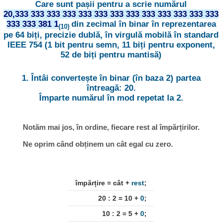
Care sunt pașii pentru a scrie numărul
20,333 333 333 333 333 333 333 333 333 333 333 333 333
333 333 381 1
din zecimal în binar în reprezentarea
(10)
pe 64 biți, precizie dublă, în virgulă mobilă în standard
IEEE 754 (1 bit pentru semn, 11 biți pentru exponent,
52 de biți pentru mantisă)
1. Întâi convertește în binar (în baza 2) partea
întreagă: 20.
Împarte numărul în mod repetat la 2.
Notăm mai jos, în ordine, fiecare rest al împărțirilor.
Ne oprim când obținem un cât egal cu zero.
împărțire = cât +
rest
;
20 : 2 = 10 +
0
;
10 : 2 = 5 +
0
;