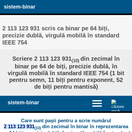
sistem-binar
2 113 123 931 scris ca binar pe 64 biți,
precizie dublă, virgulă mobilă în standard
IEEE 754
Scriere 2 113 123 931
din zecimal în
(10)
binar pe 64 de biți, precizie dublă, în
virgulă mobilă în standard IEEE 754 (1 bit
pentru semn, 11 biți pentru exponent, 52
de biți pentru mantisă)
sistem-binar
Care sunt pașii pentru a scrie numărul
2 113 123 931
din zecimal în binar în reprezentarea
(10)