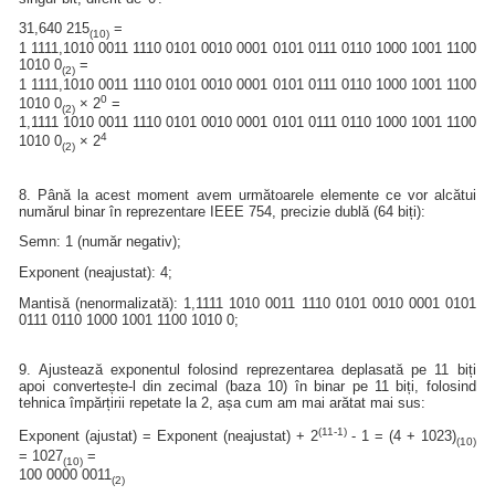
31,640 215
=
(10)
1 1111,1010 0011 1110 0101 0010 0001 0101 0111 0110 1000 1001 1100
1010 0
=
(2)
1 1111,1010 0011 1110 0101 0010 0001 0101 0111 0110 1000 1001 1100
0
1010 0
× 2
=
(2)
1,1111 1010 0011 1110 0101 0010 0001 0101 0111 0110 1000 1001 1100
4
1010 0
× 2
(2)
8. Până la acest moment avem următoarele elemente ce vor alcătui
numărul binar în reprezentare IEEE 754, precizie dublă (64 biți):
Semn: 1 (număr negativ);
Exponent (neajustat): 4;
Mantisă (nenormalizată): 1,1111 1010 0011 1110 0101 0010 0001 0101
0111 0110 1000 1001 1100 1010 0;
9. Ajustează exponentul folosind reprezentarea deplasată pe 11 biți
apoi convertește-l din zecimal (baza 10) în binar pe 11 biți, folosind
tehnica împărțirii repetate la 2, așa cum am mai arătat mai sus:
(11-1)
Exponent (ajustat) = Exponent (neajustat) + 2
- 1 = (4 + 1023)
(10)
= 1027
=
(10)
100 0000 0011
(2)