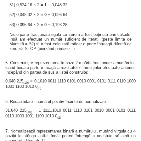
51) 0,524 16 × 2 =
1
+ 0,048 32;
52) 0,048 32 × 2 =
0
+ 0,096 64;
53) 0,096 64 × 2 =
0
+ 0,193 28;
Nicio parte fracționară egală cu zero n-a fost obținută prin calcule.
Însă am efectuat un număr suficient de iterații (peste limita de
Mantisă = 52) și a fost calculată măcar o parte întreagă diferită de
zero => STOP (pierzând precizie...).
5. Construiește reprezentarea în baza 2 a părții fracționare a numărului,
luând fiecare parte întreagă a rezultatelor înmulțirilor efectuate anterior,
începând din partea de sus a listei construite:
0,640 215
= 0,1010 0011 1110 0101 0010 0001 0101 0111 0110 1000
(10)
1001 1100 1010 0
(2)
6. Recapitulare - numărul pozitiv înainte de normalizare:
31,640 215
= 1 1111,1010 0011 1110 0101 0010 0001 0101 0111
(10)
0110 1000 1001 1100 1010 0
(2)
7. Normalizează reprezentarea binară a numărului, mutând virgula cu 4
poziții la stânga astfel încât partea întreagă a acestuia să aibă un
singur bit, diferit de '0':