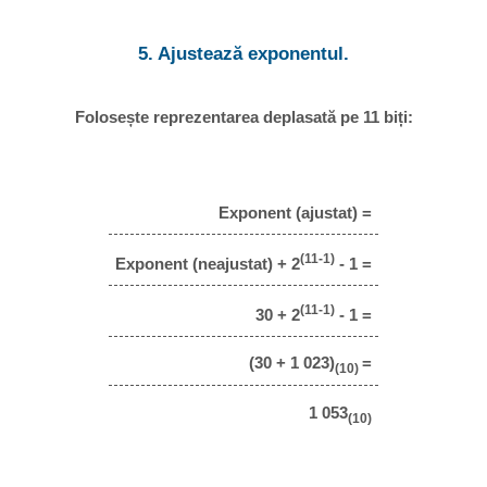
5. Ajustează exponentul.
Folosește reprezentarea deplasată pe 11 biți:
Exponent (ajustat) =
(11-1)
Exponent (neajustat) + 2
- 1 =
(11-1)
30 + 2
- 1 =
(30 + 1 023)
=
(10)
1 053
(10)