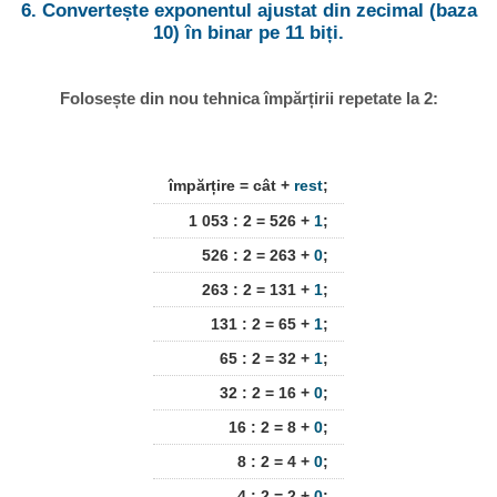
6. Convertește exponentul ajustat din zecimal (baza
10) în binar pe 11 biți.
Folosește din nou tehnica împărțirii repetate la 2:
împărțire = cât +
rest
;
1 053 : 2 = 526 +
1
;
526 : 2 = 263 +
0
;
263 : 2 = 131 +
1
;
131 : 2 = 65 +
1
;
65 : 2 = 32 +
1
;
32 : 2 = 16 +
0
;
16 : 2 = 8 +
0
;
8 : 2 = 4 +
0
;
4 : 2 = 2 +
0
;