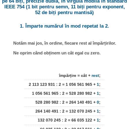
pe 64 biți, precizie dublă, în virgulă mobilă în standard
IEEE 754 (1 bit pentru semn, 11 biți pentru exponent,
52 de biți pentru mantisă)
1. Împarte numărul în mod repetat la 2.
Notăm mai jos, în ordine, fiecare rest al împărțirilor.
Ne oprim când obținem un cât egal cu zero.
împărțire = cât +
rest
;
2 113 123 931 : 2 = 1 056 561 965 +
1
;
1 056 561 965 : 2 = 528 280 982 +
1
;
528 280 982 : 2 = 264 140 491 +
0
;
264 140 491 : 2 = 132 070 245 +
1
;
132 070 245 : 2 = 66 035 122 +
1
;