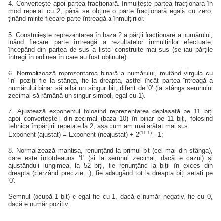
4. Convertește apoi partea fracționară. Înmulțește partea fracționara în
mod repetat cu 2, până se obține o parte fracționară egală cu zero,
ținând minte fiecare parte întreagă a înmulțirilor.
5. Construiește reprezentarea în baza 2 a părții fracționare a numărului,
luând fiecare parte întreagă a rezultatelor înmulțirilor efectuate,
începând din partea de sus a listei construite mai sus (se iau părțile
întregi în ordinea în care au fost obținute).
6. Normalizează reprezentarea binară a numărului, mutând virgula cu
"n" poziții fie la stânga, fie la dreapta, astfel încât partea întreagă a
numărului binar să aibă un singur bit, diferit de '0' (la stânga semnului
zecimal să rămână un singur simbol, egal cu 1).
7. Ajustează exponentul folosind reprezentarea deplasată pe 11 biți
apoi convertește-l din zecimal (baza 10) în binar pe 11 biți, folosind
tehnica împărțirii repetate la 2, așa cum am mai arătat mai sus:
(11-1)
Exponent (ajustat) = Exponent (neajustat) + 2
- 1;
8. Normalizează mantisa, renunțând la primul bit (cel mai din stânga),
care este întotdeauna '1' (și la semnul zecimal, dacă e cazul) și
ajustându-i lungimea, la 52 biți, fie renunțând la biții în exces din
dreapta (pierzând precizie...), fie adaugând tot la dreapta biți setați pe
'0'.
Semnul (ocupă 1 bit) e egal fie cu 1, dacă e număr negativ, fie cu 0,
dacă e număr pozitiv.