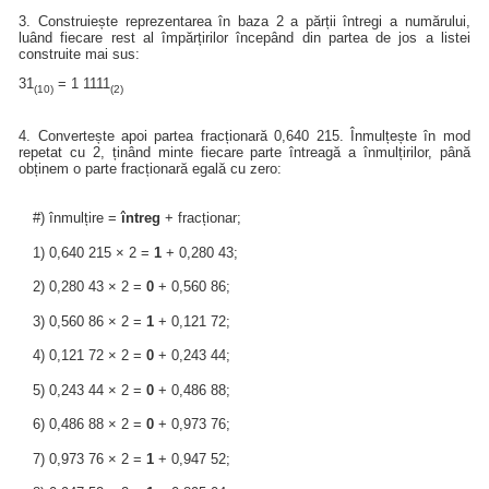
3. Construiește reprezentarea în baza 2 a părții întregi a numărului,
luând fiecare rest al împărțirilor începând din partea de jos a listei
construite mai sus:
31
= 1 1111
(10)
(2)
4. Convertește apoi partea fracționară 0,640 215. Înmulțește în mod
repetat cu 2, ținând minte fiecare parte întreagă a înmulțirilor, până
obținem o parte fracționară egală cu zero:
#) înmulțire =
întreg
+ fracționar;
1) 0,640 215 × 2 =
1
+ 0,280 43;
2) 0,280 43 × 2 =
0
+ 0,560 86;
3) 0,560 86 × 2 =
1
+ 0,121 72;
4) 0,121 72 × 2 =
0
+ 0,243 44;
5) 0,243 44 × 2 =
0
+ 0,486 88;
6) 0,486 88 × 2 =
0
+ 0,973 76;
7) 0,973 76 × 2 =
1
+ 0,947 52;