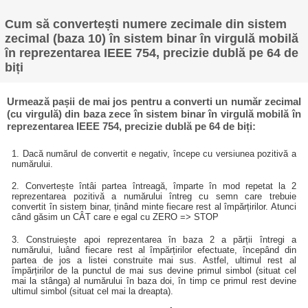
Cum să convertești numere zecimale din sistem
zecimal (baza 10) în sistem binar în virgulă mobilă
în reprezentarea IEEE 754, precizie dublă pe 64 de
biți
Urmează pașii de mai jos pentru a converti un număr zecimal
(cu virgulă) din baza zece în sistem binar în virgulă mobilă în
reprezentarea IEEE 754, precizie dublă pe 64 de biți:
1. Dacă numărul de convertit e negativ, începe cu versiunea pozitivă a
numărului.
2. Convertește întâi partea întreagă, împarte în mod repetat la 2
reprezentarea pozitivă a numărului întreg cu semn care trebuie
convertit în sistem binar, ținând minte fiecare rest al împărțirilor. Atunci
când găsim un CÂT care e egal cu ZERO => STOP
3. Construiește apoi reprezentarea în baza 2 a părții întregi a
numărului, luând fiecare rest al împărțirilor efectuate, începând din
partea de jos a listei construite mai sus. Astfel, ultimul rest al
împărțirilor de la punctul de mai sus devine primul simbol (situat cel
mai la stânga) al numărului în baza doi, în timp ce primul rest devine
ultimul simbol (situat cel mai la dreapta).