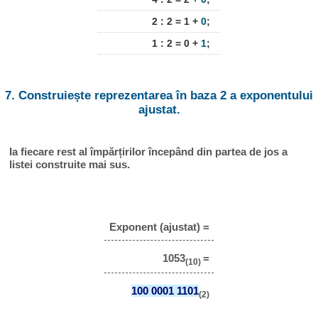
2 : 2 = 1 +
0
;
1 : 2 = 0 +
1
;
7. Construiește reprezentarea în baza 2 a exponentului
ajustat.
Ia fiecare rest al împărțirilor începând din partea de jos a
listei construite mai sus.
Exponent (ajustat) =
1053
=
(10)
100 0001 1101
(2)