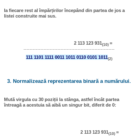
Ia fiecare rest al împărțirilor începând din partea de jos a
listei construite mai sus.
2 113 123 931
=
(10)
111 1101 1111 0011 1011 0110 0101 1011
(2)
3. Normalizează reprezentarea binară a numărului.
Mută virgula cu 30 poziții la stânga, astfel încât partea
întreagă a acestuia să aibă un singur bit, diferit de 0:
2 113 123 931
=
(10)