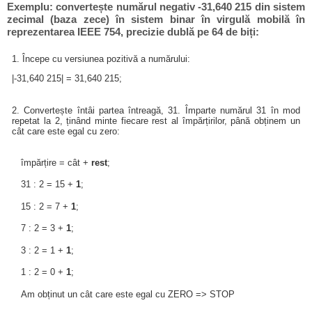
Exemplu: convertește numărul negativ -31,640 215 din sistem
zecimal (baza zece) în sistem binar în virgulă mobilă în
reprezentarea IEEE 754, precizie dublă pe 64 de biți:
1. Începe cu versiunea pozitivă a numărului:
|-31,640 215| = 31,640 215;
2. Convertește întâi partea întreagă, 31. Împarte numărul 31 în mod
repetat la 2, ținând minte fiecare rest al împărțirilor, până obținem un
cât care este egal cu zero:
împărțire = cât +
rest
;
31 : 2 = 15 +
1
;
15 : 2 = 7 +
1
;
7 : 2 = 3 +
1
;
3 : 2 = 1 +
1
;
1 : 2 = 0 +
1
;
Am obținut un cât care este egal cu ZERO => STOP