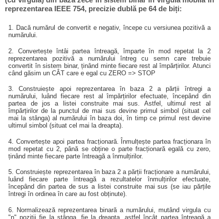
reprezentarea IEEE 754, precizie dublă pe 64 de biți:
1. Dacă numărul de convertit e negativ, începe cu versiunea pozitivă a
numărului.
2. Convertește întâi partea întreagă, împarte în mod repetat la 2
reprezentarea pozitivă a numărului întreg cu semn care trebuie
convertit în sistem binar, ținând minte fiecare rest al împărțirilor. Atunci
când găsim un CÂT care e egal cu ZERO => STOP
3. Construiește apoi reprezentarea în baza 2 a părții întregi a
numărului, luând fiecare rest al împărțirilor efectuate, începând din
partea de jos a listei construite mai sus. Astfel, ultimul rest al
împărțirilor de la punctul de mai sus devine primul simbol (situat cel
mai la stânga) al numărului în baza doi, în timp ce primul rest devine
ultimul simbol (situat cel mai la dreapta).
4. Convertește apoi partea fracționară. Înmulțește partea fracționara în
mod repetat cu 2, până se obține o parte fracționară egală cu zero,
ținând minte fiecare parte întreagă a înmulțirilor.
5. Construiește reprezentarea în baza 2 a părții fracționare a numărului,
luând fiecare parte întreagă a rezultatelor înmulțirilor efectuate,
începând din partea de sus a listei construite mai sus (se iau părțile
întregi în ordinea în care au fost obținute).
6. Normalizează reprezentarea binară a numărului, mutând virgula cu
"n" poziții fie la stânga, fie la dreapta, astfel încât partea întreagă a