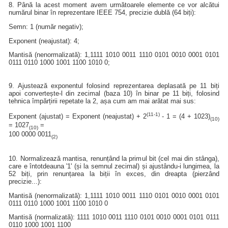
8. Până la acest moment avem următoarele elemente ce vor alcătui
numărul binar în reprezentare IEEE 754, precizie dublă (64 biți):
Semn: 1 (număr negativ);
Exponent (neajustat): 4;
Mantisă (nenormalizată): 1,1111 1010 0011 1110 0101 0010 0001 0101
0111 0110 1000 1001 1100 1010 0;
9. Ajustează exponentul folosind reprezentarea deplasată pe 11 biți
apoi convertește-l din zecimal (baza 10) în binar pe 11 biți, folosind
tehnica împărțirii repetate la 2, așa cum am mai arătat mai sus:
(11-1)
Exponent (ajustat) = Exponent (neajustat) + 2
- 1 = (4 + 1023)
(10)
= 1027
=
(10)
100 0000 0011
(2)
10. Normalizează mantisa, renunțând la primul bit (cel mai din stânga),
care e întotdeauna '1' (și la semnul zecimal) și ajustându-i lungimea, la
52 biți, prin renunțarea la biții în exces, din dreapta (pierzând
precizie...):
Mantisă (nenormalizată): 1,1111 1010 0011 1110 0101 0010 0001 0101
0111 0110 1000 1001 1100 1010 0
Mantisă (normalizată): 1111 1010 0011 1110 0101 0010 0001 0101 0111
0110 1000 1001 1100