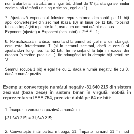
numărului binar să aibă un singur bit, diferit de '0' (la stânga semnului
zecimal să rămână un singur simbol, egal cu 1).
7. Ajustează exponentul folosind reprezentarea deplasată pe 11 biți
apoi convertește-l din zecimal (baza 10) în binar pe 11 biți, folosind
tehnica împărțirii repetate la 2, așa cum am mai arătat mai sus:
(11-1)
Exponent (ajustat) = Exponent (neajustat) + 2
- 1;
8. Normalizează mantisa, renunțând la primul bit (cel mai din stânga),
care este întotdeauna '1' (și la semnul zecimal, dacă e cazul) și
ajustându-i lungimea, la 52 biți, fie renunțând la biții în exces din
dreapta (pierzând precizie...), fie adaugând tot la dreapta biți setați pe
'0'.
Semnul (ocupă 1 bit) e egal fie cu 1, dacă e număr negativ, fie cu 0,
dacă e număr pozitiv.
Exemplu: convertește numărul negativ -31,640 215 din sistem
zecimal (baza zece) în sistem binar în virgulă mobilă în
reprezentarea IEEE 754, precizie dublă pe 64 de biți:
1. Începe cu versiunea pozitivă a numărului:
|-31,640 215| = 31,640 215;
2. Convertește întâi partea întreagă, 31. Împarte numărul 31 în mod