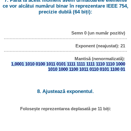
7. Până la acest moment avem următoarele elemente
ce vor alcătui numărul binar în reprezentare IEEE 754,
precizie dublă (64 biți):
Semn 0 (un număr pozitiv)
Exponent (neajustat): 21
Mantisă (nenormalizată):
1,0001 1010 0100 1011 0101 1111 1111 1111 1110 1110 1000
1010 1000 1100 1011 0110 0101 1100 01
8. Ajustează exponentul.
Folosește reprezentarea deplasată pe 11 biți: