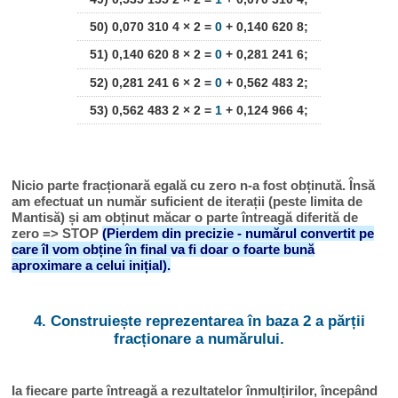
50) 0,070 310 4 × 2 =
0
+ 0,140 620 8;
51) 0,140 620 8 × 2 =
0
+ 0,281 241 6;
52) 0,281 241 6 × 2 =
0
+ 0,562 483 2;
53) 0,562 483 2 × 2 =
1
+ 0,124 966 4;
Nicio parte fracționară egală cu zero n-a fost obținută. Însă
am efectuat un număr suficient de iterații (peste limita de
Mantisă) și am obținut măcar o parte întreagă diferită de
zero => STOP
(Pierdem din precizie - numărul convertit pe
care îl vom obține în final va fi doar o foarte bună
aproximare a celui inițial).
4. Construiește reprezentarea în baza 2 a părții
fracționare a numărului.
Ia fiecare parte întreagă a rezultatelor înmulțirilor, începând