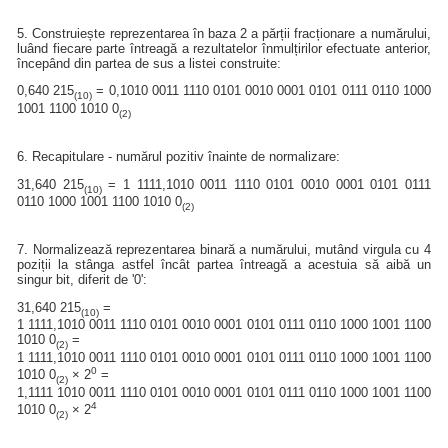
5. Construiește reprezentarea în baza 2 a părții fracționare a numărului,
luând fiecare parte întreagă a rezultatelor înmulțirilor efectuate anterior,
începând din partea de sus a listei construite:
0,640 215
= 0,1010 0011 1110 0101 0010 0001 0101 0111 0110 1000
(10)
1001 1100 1010 0
(2)
6. Recapitulare - numărul pozitiv înainte de normalizare:
31,640 215
= 1 1111,1010 0011 1110 0101 0010 0001 0101 0111
(10)
0110 1000 1001 1100 1010 0
(2)
7. Normalizează reprezentarea binară a numărului, mutând virgula cu 4
poziții la stânga astfel încât partea întreagă a acestuia să aibă un
singur bit, diferit de '0':
31,640 215
=
(10)
1 1111,1010 0011 1110 0101 0010 0001 0101 0111 0110 1000 1001 1100
1010 0
=
(2)
1 1111,1010 0011 1110 0101 0010 0001 0101 0111 0110 1000 1001 1100
0
1010 0
× 2
=
(2)
1,1111 1010 0011 1110 0101 0010 0001 0101 0111 0110 1000 1001 1100
4
1010 0
× 2
(2)