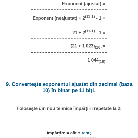
Exponent (ajustat) =
(11-1)
Exponent (neajustat) + 2
- 1 =
(11-1)
21 + 2
- 1 =
(21 + 1 023)
=
(10)
1 044
(10)
9. Convertește exponentul ajustat din zecimal (baza
10) în binar pe 11 biți.
Folosește din nou tehnica împărțirii repetate la 2:
împărțire = cât +
rest
;