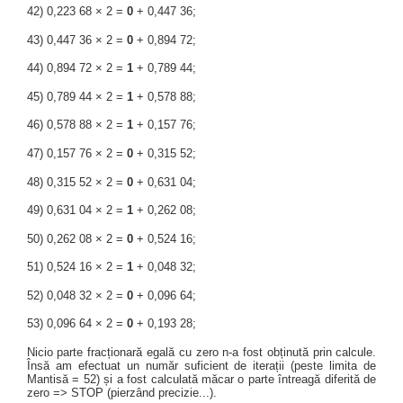
42) 0,223 68 × 2 =
0
+ 0,447 36;
43) 0,447 36 × 2 =
0
+ 0,894 72;
44) 0,894 72 × 2 =
1
+ 0,789 44;
45) 0,789 44 × 2 =
1
+ 0,578 88;
46) 0,578 88 × 2 =
1
+ 0,157 76;
47) 0,157 76 × 2 =
0
+ 0,315 52;
48) 0,315 52 × 2 =
0
+ 0,631 04;
49) 0,631 04 × 2 =
1
+ 0,262 08;
50) 0,262 08 × 2 =
0
+ 0,524 16;
51) 0,524 16 × 2 =
1
+ 0,048 32;
52) 0,048 32 × 2 =
0
+ 0,096 64;
53) 0,096 64 × 2 =
0
+ 0,193 28;
Nicio parte fracționară egală cu zero n-a fost obținută prin calcule.
Însă am efectuat un număr suficient de iterații (peste limita de
Mantisă = 52) și a fost calculată măcar o parte întreagă diferită de
zero => STOP (pierzând precizie...).