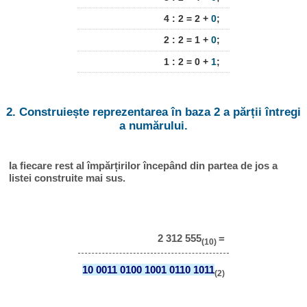
4 : 2 = 2 +
0
;
2 : 2 = 1 +
0
;
1 : 2 = 0 +
1
;
2. Construiește reprezentarea în baza 2 a părții întregi
a numărului.
Ia fiecare rest al împărțirilor începând din partea de jos a
listei construite mai sus.
2 312 555
=
(10)
10 0011 0100 1001 0110 1011
(2)