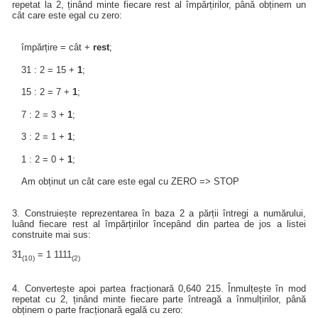
repetat la 2, ținând minte fiecare rest al împărțirilor, până obținem un
cât care este egal cu zero:
împărțire = cât +
rest
;
31 : 2 = 15 +
1
;
15 : 2 = 7 +
1
;
7 : 2 = 3 +
1
;
3 : 2 = 1 +
1
;
1 : 2 = 0 +
1
;
Am obținut un cât care este egal cu ZERO => STOP
3. Construiește reprezentarea în baza 2 a părții întregi a numărului,
luând fiecare rest al împărțirilor începând din partea de jos a listei
construite mai sus:
31
= 1 1111
(10)
(2)
4. Convertește apoi partea fracționară 0,640 215. Înmulțește în mod
repetat cu 2, ținând minte fiecare parte întreagă a înmulțirilor, până
obținem o parte fracționară egală cu zero: