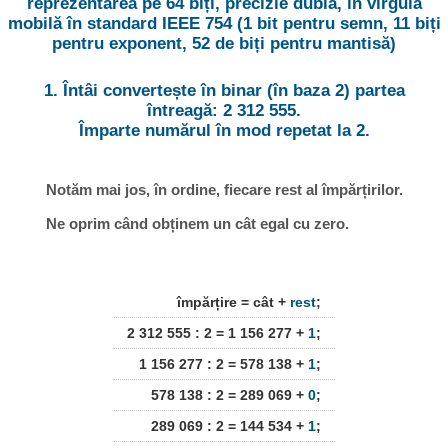
reprezentarea pe 64 biți, precizie dublă, în virgulă
mobilă în standard IEEE 754 (1 bit pentru semn, 11 biți
pentru exponent, 52 de biți pentru mantisă)
1. Întâi convertește în binar (în baza 2) partea
întreagă: 2 312 555.
Împarte numărul în mod repetat la 2.
Notăm mai jos, în ordine, fiecare rest al împărțirilor.
Ne oprim când obținem un cât egal cu zero.
împărțire = cât +
rest
;
2 312 555 : 2 = 1 156 277 +
1
;
1 156 277 : 2 = 578 138 +
1
;
578 138 : 2 = 289 069 +
0
;
289 069 : 2 = 144 534 +
1
;