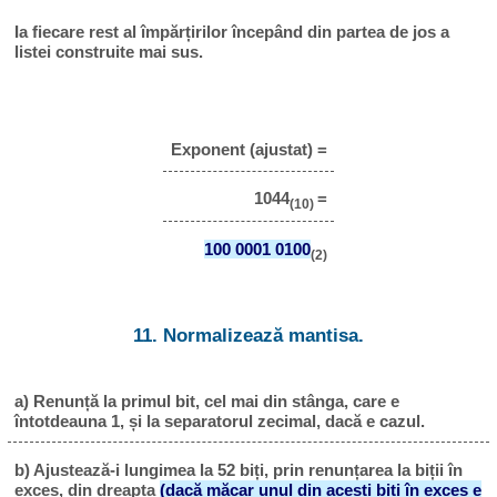
Ia fiecare rest al împărțirilor începând din partea de jos a
listei construite mai sus.
Exponent (ajustat) =
1044
=
(10)
100 0001 0100
(2)
11. Normalizează mantisa.
a) Renunță la primul bit, cel mai din stânga, care e
întotdeauna 1, și la separatorul zecimal, dacă e cazul.
b) Ajustează-i lungimea la 52 biți, prin renunțarea la biții în
exces, din dreapta
(dacă măcar unul din acești biți în exces e