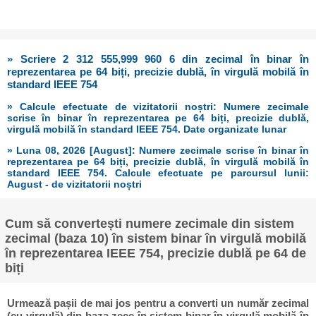
» Scriere 2 312 555,999 960 6 din zecimal în binar în
reprezentarea pe 64 biți, precizie dublă, în virgulă mobilă în
standard IEEE 754
» Calcule efectuate de vizitatorii noștri: Numere zecimale
scrise în binar în reprezentarea pe 64 biți, precizie dublă,
virgulă mobilă în standard IEEE 754. Date organizate lunar
» Luna 08, 2026 [August]: Numere zecimale scrise în binar în
reprezentarea pe 64 biți, precizie dublă, în virgulă mobilă în
standard IEEE 754. Calcule efectuate pe parcursul lunii:
August - de vizitatorii noștri
Cum să convertești numere zecimale din sistem
zecimal (baza 10) în sistem binar în virgulă mobilă
în reprezentarea IEEE 754, precizie dublă pe 64 de
biți
Urmează pașii de mai jos pentru a converti un număr zecimal
(cu virgulă) din baza zece în sistem binar în virgulă mobilă în