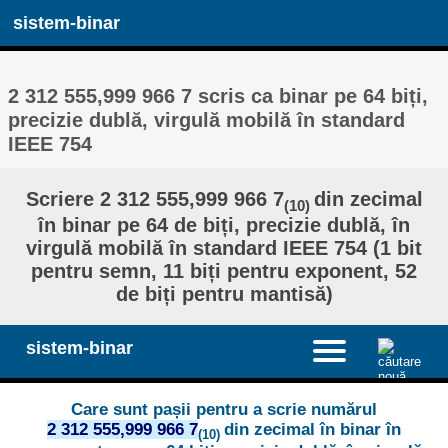
sistem-binar
2 312 555,999 966 7 scris ca binar pe 64 biți,
precizie dublă, virgulă mobilă în standard
IEEE 754
Scriere 2 312 555,999 966 7
din zecimal
(10)
în binar pe 64 de biți, precizie dublă, în
virgulă mobilă în standard IEEE 754 (1 bit
pentru semn, 11 biți pentru exponent, 52
de biți pentru mantisă)
sistem-binar
Care sunt pașii pentru a scrie numărul
2 312 555,999 966 7
din zecimal în binar în
(10)