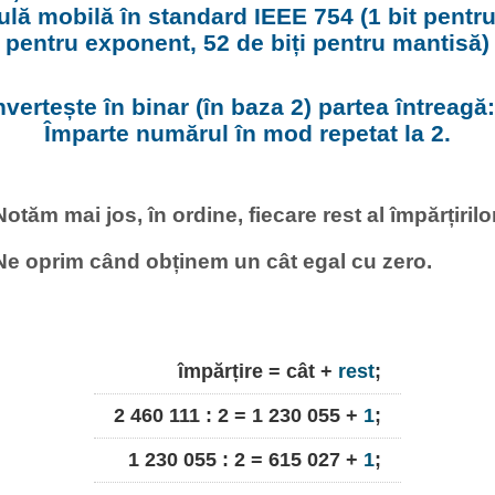
gulă mobilă în standard IEEE 754 (1 bit pentru
pentru exponent, 52 de biți pentru mantisă)
nvertește în binar (în baza 2) partea întreagă
Împarte numărul în mod repetat la 2.
Notăm mai jos, în ordine, fiecare rest al împărțirilor
Ne oprim când obținem un cât egal cu zero.
împărțire = cât +
rest
;
2 460 111 : 2 = 1 230 055 +
1
;
1 230 055 : 2 = 615 027 +
1
;