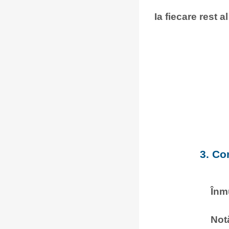
Ia fiecare rest a
3. Co
Înm
Notă