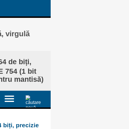
ă, virgulă
4 de biți,
 754 (1 bit
ntru mantisă)
biți, precizie