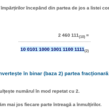
l împărțirilor începând din partea de jos a listei c
2 460 111
=
(10)
10 0101 1000 1001 1100 1111
(2)
nvertește în binar (baza 2) partea fracționară:
ulțește numărul în mod repetat cu 2.
m mai jos fiecare parte întreagă a înmulțirilor.