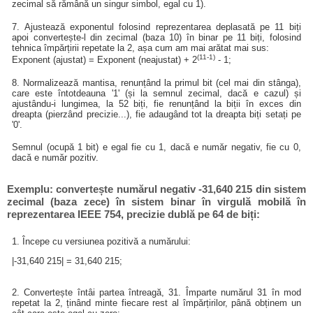
zecimal să rămână un singur simbol, egal cu 1).
7. Ajustează exponentul folosind reprezentarea deplasată pe 11 biți
apoi convertește-l din zecimal (baza 10) în binar pe 11 biți, folosind
tehnica împărțirii repetate la 2, așa cum am mai arătat mai sus:
(11-1)
Exponent (ajustat) = Exponent (neajustat) + 2
- 1;
8. Normalizează mantisa, renunțând la primul bit (cel mai din stânga),
care este întotdeauna '1' (și la semnul zecimal, dacă e cazul) și
ajustându-i lungimea, la 52 biți, fie renunțând la biții în exces din
dreapta (pierzând precizie...), fie adaugând tot la dreapta biți setați pe
'0'.
Semnul (ocupă 1 bit) e egal fie cu 1, dacă e număr negativ, fie cu 0,
dacă e număr pozitiv.
Exemplu: convertește numărul negativ -31,640 215 din sistem
zecimal (baza zece) în sistem binar în virgulă mobilă în
reprezentarea IEEE 754, precizie dublă pe 64 de biți:
1. Începe cu versiunea pozitivă a numărului:
|-31,640 215| = 31,640 215;
2. Convertește întâi partea întreagă, 31. Împarte numărul 31 în mod
repetat la 2, ținând minte fiecare rest al împărțirilor, până obținem un