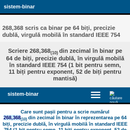
sistem-binar
268,368 scris ca binar pe 64 biți, precizie
dublă, virgulă mobilă în standard IEEE 754
Scriere 268,368
din zecimal în binar pe
(10)
64 de biți, precizie dublă, în virgulă mobilă
în standard IEEE 754 (1 bit pentru semn,
11 biți pentru exponent, 52 de biți pentru
mantisă)
sistem-binar
Care sunt pașii pentru a scrie numărul
268,368
din zecimal în binar în reprezentarea pe 64
(10)
biți, precizie dublă, în virgulă mobilă în standard IEEE
754 (1 bit pentru semn, 11 biți pentru exponent, 52 de