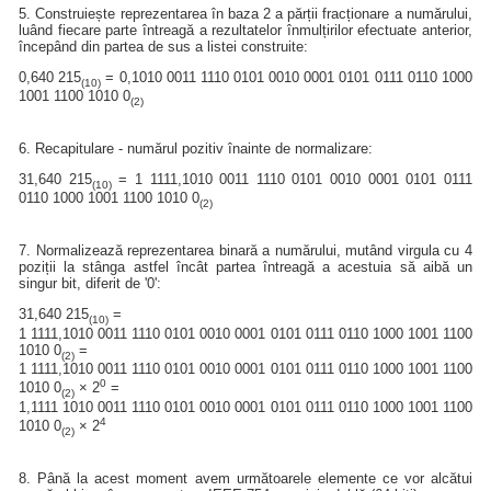
5. Construiește reprezentarea în baza 2 a părții fracționare a numărului,
luând fiecare parte întreagă a rezultatelor înmulțirilor efectuate anterior,
începând din partea de sus a listei construite:
0,640 215
= 0,1010 0011 1110 0101 0010 0001 0101 0111 0110 1000
(10)
1001 1100 1010 0
(2)
6. Recapitulare - numărul pozitiv înainte de normalizare:
31,640 215
= 1 1111,1010 0011 1110 0101 0010 0001 0101 0111
(10)
0110 1000 1001 1100 1010 0
(2)
7. Normalizează reprezentarea binară a numărului, mutând virgula cu 4
poziții la stânga astfel încât partea întreagă a acestuia să aibă un
singur bit, diferit de '0':
31,640 215
=
(10)
1 1111,1010 0011 1110 0101 0010 0001 0101 0111 0110 1000 1001 1100
1010 0
=
(2)
1 1111,1010 0011 1110 0101 0010 0001 0101 0111 0110 1000 1001 1100
0
1010 0
× 2
=
(2)
1,1111 1010 0011 1110 0101 0010 0001 0101 0111 0110 1000 1001 1100
4
1010 0
× 2
(2)
8. Până la acest moment avem următoarele elemente ce vor alcătui