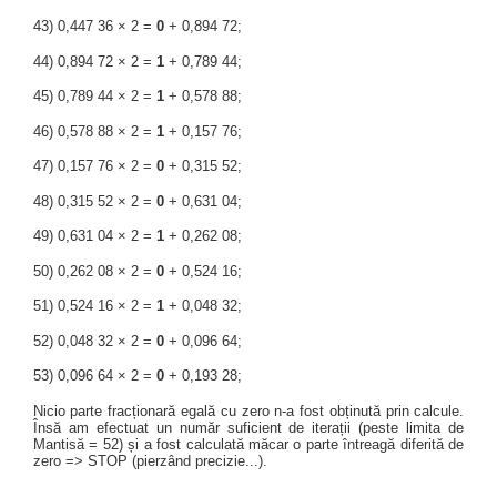
43) 0,447 36 × 2 =
0
+ 0,894 72;
44) 0,894 72 × 2 =
1
+ 0,789 44;
45) 0,789 44 × 2 =
1
+ 0,578 88;
46) 0,578 88 × 2 =
1
+ 0,157 76;
47) 0,157 76 × 2 =
0
+ 0,315 52;
48) 0,315 52 × 2 =
0
+ 0,631 04;
49) 0,631 04 × 2 =
1
+ 0,262 08;
50) 0,262 08 × 2 =
0
+ 0,524 16;
51) 0,524 16 × 2 =
1
+ 0,048 32;
52) 0,048 32 × 2 =
0
+ 0,096 64;
53) 0,096 64 × 2 =
0
+ 0,193 28;
Nicio parte fracționară egală cu zero n-a fost obținută prin calcule.
Însă am efectuat un număr suficient de iterații (peste limita de
Mantisă = 52) și a fost calculată măcar o parte întreagă diferită de
zero => STOP (pierzând precizie...).