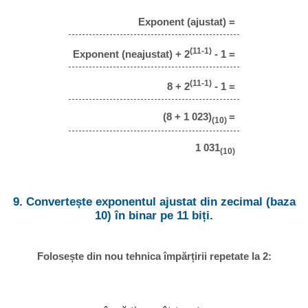
Exponent (ajustat) =
(11-1)
Exponent (neajustat) + 2
- 1 =
(11-1)
8 + 2
- 1 =
(8 + 1 023)
=
(10)
1 031
(10)
9. Convertește exponentul ajustat din zecimal (baza
10) în binar pe 11 biți.
Folosește din nou tehnica împărțirii repetate la 2: