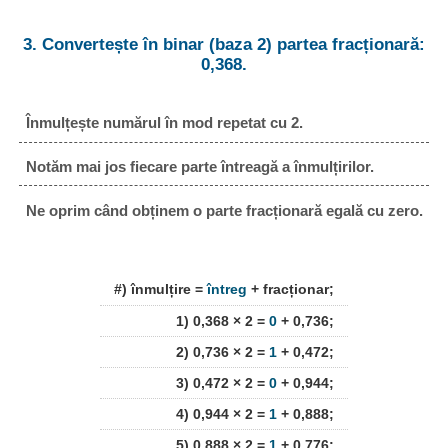
3. Convertește în binar (baza 2) partea fracționară:
0,368.
Înmulțește numărul în mod repetat cu 2.
Notăm mai jos fiecare parte întreagă a înmulțirilor.
Ne oprim când obținem o parte fracționară egală cu zero.
#) înmulțire =
întreg
+ fracționar;
1) 0,368 × 2 =
0
+ 0,736;
2) 0,736 × 2 =
1
+ 0,472;
3) 0,472 × 2 =
0
+ 0,944;
4) 0,944 × 2 =
1
+ 0,888;
5) 0,888 × 2 =
1
+ 0,776;