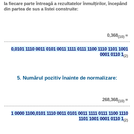
Ia fiecare parte întreagă a rezultatelor înmulțirilor, începând
din partea de sus a listei construite:
0,368
=
(10)
0,0101 1110 0011 0101 0011 1111 0111 1100 1110 1101 1001
0001 0110 1
(2)
5. Numărul pozitiv înainte de normalizare:
268,368
=
(10)
1 0000 1100,0101 1110 0011 0101 0011 1111 0111 1100 1110
1101 1001 0001 0110 1
(2)