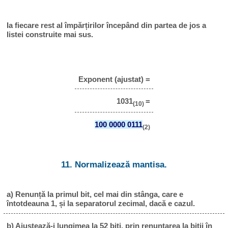
Ia fiecare rest al împărțirilor începând din partea de jos a
listei construite mai sus.
Exponent (ajustat) =
1031
=
(10)
100 0000 0111
(2)
11. Normalizează mantisa.
a) Renunță la primul bit, cel mai din stânga, care e
întotdeauna 1, și la separatorul zecimal, dacă e cazul.
b) Ajustează-i lungimea la 52 biți, prin renunțarea la biții în