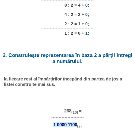
8 : 2 = 4 +
0
;
4 : 2 = 2 +
0
;
2 : 2 = 1 +
0
;
1 : 2 = 0 +
1
;
2. Construiește reprezentarea în baza 2 a părții întregi
a numărului.
Ia fiecare rest al împărțirilor începând din partea de jos a
listei construite mai sus.
268
=
(10)
1 0000 1100
(2)