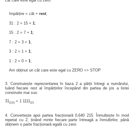
cât care este egal cu zero:
împărțire = cât +
rest
;
31 : 2 = 15 +
1
;
15 : 2 = 7 +
1
;
7 : 2 = 3 +
1
;
3 : 2 = 1 +
1
;
1 : 2 = 0 +
1
;
Am obținut un cât care este egal cu ZERO => STOP
3. Construiește reprezentarea în baza 2 a părții întregi a numărului,
luând fiecare rest al împărțirilor începând din partea de jos a listei
construite mai sus:
31
= 1 1111
(10)
(2)
4. Convertește apoi partea fracționară 0,640 215. Înmulțește în mod
repetat cu 2, ținând minte fiecare parte întreagă a înmulțirilor, până
obținem o parte fracționară egală cu zero: