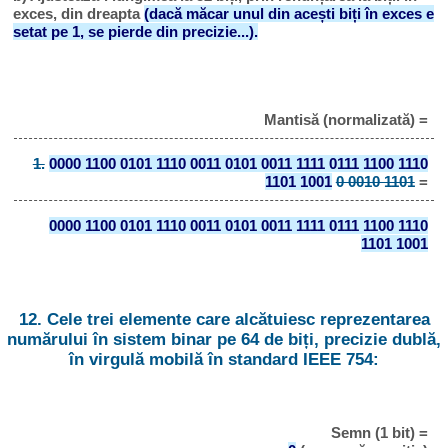
exces, din dreapta
(dacă măcar unul din acești biți în exces e
setat pe 1, se pierde din precizie...).
Mantisă (normalizată) =
1.
0000 1100 0101 1110 0011 0101 0011 1111 0111 1100 1110
1101 1001
0 0010 1101
=
0000 1100 0101 1110 0011 0101 0011 1111 0111 1100 1110
1101 1001
12. Cele trei elemente care alcătuiesc reprezentarea
numărului în sistem binar pe 64 de biți, precizie dublă,
în virgulă mobilă în standard IEEE 754:
Semn (1 bit) =