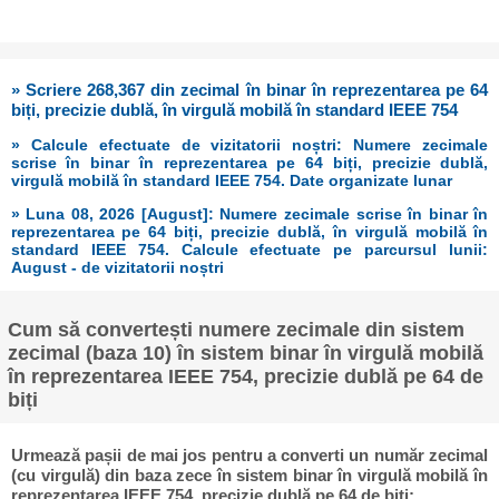
» Scriere 268,367 din zecimal în binar în reprezentarea pe 64
biți, precizie dublă, în virgulă mobilă în standard IEEE 754
» Calcule efectuate de vizitatorii noștri: Numere zecimale
scrise în binar în reprezentarea pe 64 biți, precizie dublă,
virgulă mobilă în standard IEEE 754. Date organizate lunar
» Luna 08, 2026 [August]: Numere zecimale scrise în binar în
reprezentarea pe 64 biți, precizie dublă, în virgulă mobilă în
standard IEEE 754. Calcule efectuate pe parcursul lunii:
August - de vizitatorii noștri
Cum să convertești numere zecimale din sistem
zecimal (baza 10) în sistem binar în virgulă mobilă
în reprezentarea IEEE 754, precizie dublă pe 64 de
biți
Urmează pașii de mai jos pentru a converti un număr zecimal
(cu virgulă) din baza zece în sistem binar în virgulă mobilă în
reprezentarea IEEE 754, precizie dublă pe 64 de biți: