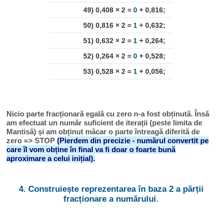
49) 0,408 × 2 =
0
+ 0,816;
50) 0,816 × 2 =
1
+ 0,632;
51) 0,632 × 2 =
1
+ 0,264;
52) 0,264 × 2 =
0
+ 0,528;
53) 0,528 × 2 =
1
+ 0,056;
Nicio parte fracționară egală cu zero n-a fost obținută. Însă
am efectuat un număr suficient de iterații (peste limita de
Mantisă) și am obținut măcar o parte întreagă diferită de
zero => STOP
(Pierdem din precizie - numărul convertit pe
care îl vom obține în final va fi doar o foarte bună
aproximare a celui inițial).
4. Construiește reprezentarea în baza 2 a părții
fracționare a numărului.