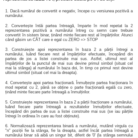
1. Dacă numărul de convertit e negativ, începe cu versiunea pozitivă a
numărului.
2. Convertește întâi partea întreagă, împarte în mod repetat la 2
reprezentarea pozitivă a numărului întreg cu semn care trebuie
convertit în sistem binar, ținând minte fiecare rest al împărțirilor. Atunci
când găsim un CÂT care e egal cu ZERO => STOP
3. Construiește apoi reprezentarea în baza 2 a părții întregi a
numărului, luând fiecare rest al împărțirilor efectuate, începând din
partea de jos a listei construite mai sus. Astfel, ultimul rest al
împărțirilor de la punctul de mai sus devine primul simbol (situat cel
mai la stânga) al numărului în baza doi, în timp ce primul rest devine
ultimul simbol (situat cel mai la dreapta).
4. Convertește apoi partea fracționară. Înmulțește partea fracționara în
mod repetat cu 2, până se obține o parte fracționară egală cu zero,
ținând minte fiecare parte întreagă a înmulțirilor.
5. Construiește reprezentarea în baza 2 a părții fracționare a numărului,
luând fiecare parte întreagă a rezultatelor înmulțirilor efectuate,
începând din partea de sus a listei construite mai sus (se iau părțile
întregi în ordinea în care au fost obținute).
6. Normalizează reprezentarea binară a numărului, mutând virgula cu
"n" poziții fie la stânga, fie la dreapta, astfel încât partea întreagă a
numărului binar să aibă un singur bit, diferit de '0' (la stânga semnului