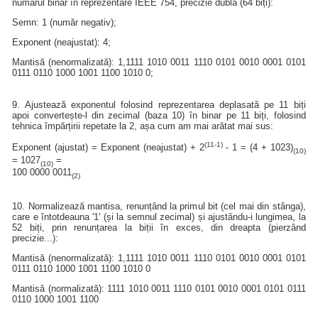
numărul binar în reprezentare IEEE 754, precizie dublă (64 biți):
Semn: 1 (număr negativ);
Exponent (neajustat): 4;
Mantisă (nenormalizată): 1,1111 1010 0011 1110 0101 0010 0001 0101
0111 0110 1000 1001 1100 1010 0;
9. Ajustează exponentul folosind reprezentarea deplasată pe 11 biți
apoi convertește-l din zecimal (baza 10) în binar pe 11 biți, folosind
tehnica împărțirii repetate la 2, așa cum am mai arătat mai sus:
(11-1)
Exponent (ajustat) = Exponent (neajustat) + 2
- 1 = (4 + 1023)
(10)
= 1027
=
(10)
100 0000 0011
(2)
10. Normalizează mantisa, renunțând la primul bit (cel mai din stânga),
care e întotdeauna '1' (și la semnul zecimal) și ajustându-i lungimea, la
52 biți, prin renunțarea la biții în exces, din dreapta (pierzând
precizie...):
Mantisă (nenormalizată): 1,1111 1010 0011 1110 0101 0010 0001 0101
0111 0110 1000 1001 1100 1010 0
Mantisă (normalizată): 1111 1010 0011 1110 0101 0010 0001 0101 0111
0110 1000 1001 1100